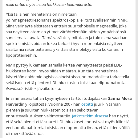
mikä antaa myös tietoa hiukkasten lukumäärästä
.
Yksi tällainen menetelmä on nimeltään
ydinmagneettiresonanssispektroskopia, eli tuttavallisemmin NMR.
Siinä verinäyte altistetaan erittäin suuritehoiselle magneetille, joka
saa näytteen atomien ytimet värähtelemään niiden ympäristönsä
sanelemalla tavalla. Tämä värähtely mitataan ja tuloksena saadaan
spektri, mistä voidaan lukea tarkasti hyvin monenlaisia näytteen
sisältämiä rakenteita aina yksittäisistä molekyyleistä kokonaisiin
lipoproteiineihin.
NMR pystyy lukemaan samalla kertaa verinäytteestä paitsi LDL-
hiukkasten koon, myös niiden määrän. Kun tätä menetelmää
käytetään epidemiologisissa aineistoissa, on mahdollista tarkastella
sekä isojen että pienten LDL-hiukkasten toisistaan riippumatonta
itsenäistä
riskitekijävaikutusta.
Ensimmäisenä tähän kysymykseen tarttui tutkijalääkäri
Samia Mora
Harvardin yliopistosta. Vuonna 2007 hän
osoitti
juurikin tämän
pienten ja suurten hiukkasten toisiaan sekoittavan
ennustevaikutuksen valtimotautiin.
Jatkotutkimuksessa
hän näytti,
että sekä pienet että suuret LDL-hiukkaset ennustivat myös kliinisiä
verisuonitapahtumia toisistaan riippumatta ilman, että niiden välillä
oli merkittävää eroa.