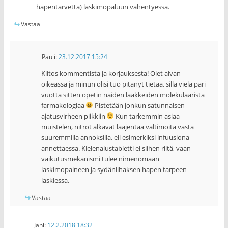
hapentarvetta) laskimopaluun vähentyessä.
Vastaa
Pauli
:
23.12.2017 15:24
Kiitos kommentista ja korjauksesta! Olet aivan
oikeassa ja minun olisi tuo pitänyt tietää, sillä vielä pari
vuotta sitten opetin näiden lääkkeiden molekulaarista
farmakologiaa
Pistetään jonkun satunnaisen
ajatusvirheen piikkiin
Kun tarkemmin asiaa
muistelen, nitrot alkavat laajentaa valtimoita vasta
suuremmilla annoksilla, eli esimerkiksi infuusiona
annettaessa. Kielenalustabletti ei siihen riitä, vaan
vaikutusmekanismi tulee nimenomaan
laskimopaineen ja sydänlihaksen hapen tarpeen
laskiessa.
Vastaa
Jani
:
12.2.2018 18:32