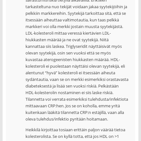
tarkasteltuna nuo tekijät voidaan jakaa syytekijöihin ja
pelkkiin markkereihin. Syytekijä tarkoittaa sitä, että se
itsessään aiheuttaa valtimotautia, kun taas pelkkä
markkeri voi olla merkki jostain muusta syytekijästä.
LDL-kolesteroli mittaa veressä kiertävien LDL-
hiukkasten määrää ja ne ovat syytekijä. Niitä
kannattaa siis laskea. Triglyseridit näyttäisivät myös
olevan syytekijä, osin sen vuoksi että se myös
kuvastaa aterogeenisten hiukkasten määrää. HDL-
kolesteroli ei puolestaan näyttäisi olevan syytekijä, eli
alentunut “hyvä” kolesteroli ei itsessään aiheuta
sydäntautia, vaan se on merkki esimerkiksi orastavasta
diabeteksestä ja lisää sen vuoksi riskiä. Pelkästään
HDL-kolesterolin nostaminen ei siis laske riskiä.
Tilannetta voi verrata esimerkiksi tulehdusta/infektiota
mittaavaan CRP:hen. Jos se on koholla, emme yritä
kuitenkaan lääkitä tilannetta CRP:n estäjillä, vaan alla
oleva tulehdus/infektio pyritään hoitamaan.
Heikkilä kirjoittaa tosiaan erittäin paljon väärää tietoa
kolesterolista. Se on kyllä totta, että jos HDL on >1