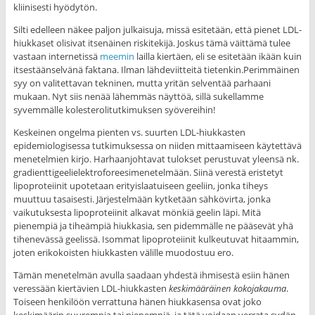
kliinisesti hyödytön.
Silti edelleen näkee paljon julkaisuja, missä esitetään, että pienet LDL-
hiukkaset olisivat itsenäinen riskitekijä. Joskus tämä väittämä tulee
vastaan internetissä
meemin
lailla kiertäen, eli se esitetään ikään kuin
itsestäänselvänä faktana. Ilman lähdeviitteitä tietenkin.
Perimmäinen
syy on valitettavan tekninen, mutta yritän selventää parhaani
mukaan. Nyt siis nenää lähemmäs näyttöä, sillä sukellamme
syvemmälle kolesterolitutkimuksen syövereihin!
Keskeinen ongelma pienten vs. suurten LDL-hiukkasten
epidemiologisessa tutkimuksessa on niiden mittaamiseen käytettävä
menetelmien kirjo. Harhaanjohtavat tulokset perustuvat yleensä nk.
gradienttigeelielektroforeesimenetelmään. Siinä verestä eristetyt
lipoproteiinit upotetaan erityislaatuiseen geeliin, jonka tiheys
muuttuu tasaisesti. Järjestelmään kytketään sähkövirta, jonka
vaikutuksesta lipoproteiinit alkavat mönkiä geelin läpi. Mitä
pienempiä ja tiheämpiä hiukkasia, sen pidemmälle ne pääsevät yhä
tihenevässä geelissä. Isommat lipoproteiinit kulkeutuvat hitaammin,
joten erikokoisten hiukkasten välille muodostuu ero.
Tämän menetelmän avulla saadaan yhdestä ihmisestä esiin hänen
veressään kiertävien LDL-hiukkasten
keskimääräinen kokojakauma
.
Toiseen henkilöön verrattuna hänen hiukkasensa ovat joko