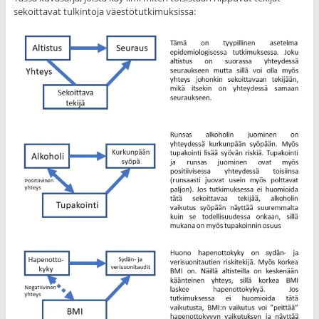
sekoittavat tulkintoja väestötutkimuksissa: