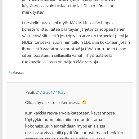
käytännössä vain tosiaan tuolla LDL:n määrällä on
merkitystä?
Lueskelin huvikseni myös lääkäri Heikkilän blogeja
kolesterolista. Taitaa olla täysin järjetöntä soopaa hänen
väitteensä siitä, että jos triglyjen arvo on tarpeeksi pieni ja
HDL:n tarpeeksi suuri, niin tällöin LDL olisi kokonaan jotain
ihmeellistä vaaratonta muotoa! Ja tähän autuuden tilaan
sitten päästäisiin sellaisella vähähiilihydraattisella
ruokavaliolla, jossa on paljon eläinrasvoja.
Vastaa
Pauli
:
21.12.2017 19:35
Olkaa hyvä, kiitos lukemisesta!
Kun kaikkia rasva-arvoja katsotaan, käytännössä
täytyykin huomioida niiden muodostama
kokonaisuus. Näin tehdään myös erilaisissa
riskilaskureissa, joilla pyritään ennustamaan henkilön
sairastumisriskiä tietyllä aikavälillä. Erikseen