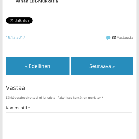
vähän LDL-hiukkasia
19.12.2017
33
Vastausta
« Edellinen
Seuraava »
Vastaa
Sähköpostiosoitettasi ei julkaista.
Pakolliset kentät on merkitty
*
Kommentti
*