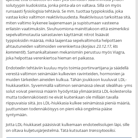
solutyypin kudoksista, jonka pinta-ala on valtava. Sillä on myös
runsaasti fysiologisia tehtäviä. Se mm. tuottaa typpioksidia, joka
vastaa koko valtimon reaktiivisuudesta. Reaktiivisuus tarkoittaa sitä,
miten valtimo kykenee laajenemaan ja supistumaan vasteena
erilaisiin vaatimuksiin. Sivuhuomiona mainittakoon että esimerkiksi
sepelvaltimotautia sairastavien käyttämät nitrot lisäävät
typpioksidin määrää, mikä laajentaa sepelvaltimoita helpottaen
ahtautuneiden valtimoiden verenkiertoa (
korjaus 23.12.17, kts
kommentit
). Samankaltaiseen mekanismiin perustuu myös Viagra,
joka helpottaa verenkiertoa hieman eri paikassa.
Endoteelin tehtäviin kuuluu myös toimia portinvartijana ja säädellä
verestä valtimon seinämään kulkevien ravinteiden, hormonien ja
muiden tärkeiden aineiden kulkua. Tähän joukkoon kuuluvat LDL-
hiukkasetkin. Syvemmällä valtimon seinämässä olevat sileälihas- yms
solut voivat pienissä määrin hyödyntää ylimääräistä LDL-kolesterolia
mutta todennäköisesti ne eivät kuitenkaan ole millään tavalla
riippuvaisia siitä. Jos LDL-hiukkasia kulkee seinämässä pieniä määriä,
juuttumisen todennäköisyys on pieni eikä ongelmia pääse
syntymään.
Jotta LDL-hiukkaset pääsisivät kulkemaan endoteelisolujen läpi, sille
on oltava kuljetusjärjestelmä. Tätä kutsutaan
transsytoosiksi
.