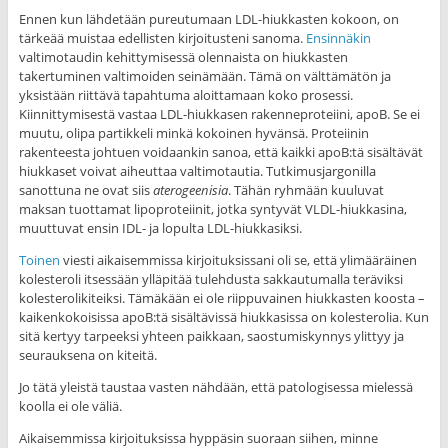
Ennen kun lähdetään pureutumaan LDL-hiukkasten kokoon, on
tärkeää muistaa edellisten kirjoitusteni sanoma.
Ensinnäkin
valtimotaudin kehittymisessä olennaista on hiukkasten
takertuminen valtimoiden seinämään. Tämä on välttämätön ja
yksistään riittävä tapahtuma aloittamaan koko prosessi.
Kiinnittymisestä vastaa LDL-hiukkasen rakenneproteiini, apoB. Se ei
muutu, olipa partikkeli minkä kokoinen hyvänsä. Proteiinin
rakenteesta johtuen voidaankin sanoa, että kaikki apoB:tä sisältävät
hiukkaset voivat aiheuttaa valtimotautia. Tutkimusjargonilla
sanottuna ne ovat siis
aterogeenisia
. Tähän ryhmään kuuluvat
maksan tuottamat lipoproteiinit, jotka syntyvät VLDL-hiukkasina,
muuttuvat ensin IDL- ja lopulta LDL-hiukkasiksi.
Toinen
viesti aikaisemmissa kirjoituksissani oli se, että ylimääräinen
kolesteroli itsessään ylläpitää tulehdusta sakkautumalla teräviksi
kolesterolikiteiksi. Tämäkään ei ole riippuvainen hiukkasten koosta –
kaikenkokoisissa apoB:tä sisältävissä hiukkasissa on kolesterolia. Kun
sitä kertyy tarpeeksi yhteen paikkaan, saostumiskynnys ylittyy ja
seurauksena on kiteitä.
Jo tätä yleistä taustaa vasten nähdään, että patologisessa mielessä
koolla ei ole väliä.
Aikaisemmissa kirjoituksissa hyppäsin suoraan siihen, minne