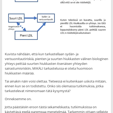
Kuvista nähdään, että kun tarkastellaan sydän- ja
verisuonitautiriskiä, pienten ja suurten hiukkasten välinen biologinen
yhteys peittää suurten hiukkasten itsenäisen yhteyden
sairastumisriskiin, MIKÄLI tarkastelussa ei oteta huomioon
hiukkasten määrää.
Tai ainakin näin voisi olettaa. Tieteessä ei kuitenkaan uskota mitään,
ennen kun se on todistettu. Onko siis olemassa tutkimuksia, jotka
tarkastelevat nimenomaan tätä kysymystä?
Onneksemme on.
Jotta päästäisiin eroon tästä sekamelskasta, tutkimuksissa on
käytettävä geeliä parempaa menetelmää. Tarkemmin ottaen
sellaista