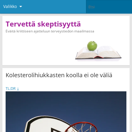
Valikko
Tervettä skeptisyyttä
Eväitä kriittiseen ajatteluun terveystiedon maailmassa
Kolesterolihiukkasten koolla ei ole väliä
TL;DR
↓