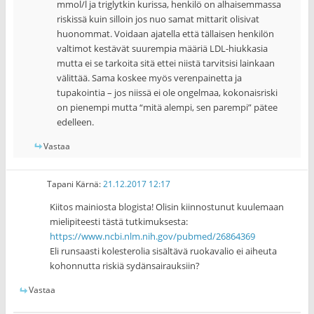
mmol/l ja triglytkin kurissa, henkilö on alhaisemmassa
riskissä kuin silloin jos nuo samat mittarit olisivat
huonommat. Voidaan ajatella että tällaisen henkilön
valtimot kestävät suurempia määriä LDL-hiukkasia
mutta ei se tarkoita sitä ettei niistä tarvitsisi lainkaan
välittää. Sama koskee myös verenpainetta ja
tupakointia – jos niissä ei ole ongelmaa, kokonaisriski
on pienempi mutta “mitä alempi, sen parempi” pätee
edelleen.
Vastaa
Tapani Kärnä
:
21.12.2017 12:17
Kiitos mainiosta blogista! Olisin kiinnostunut kuulemaan
mielipiteesti tästä tutkimuksesta:
https://www.ncbi.nlm.nih.gov/pubmed/26864369
Eli runsaasti kolesterolia sisältävä ruokavalio ei aiheuta
kohonnutta riskiä sydänsairauksiin?
Vastaa