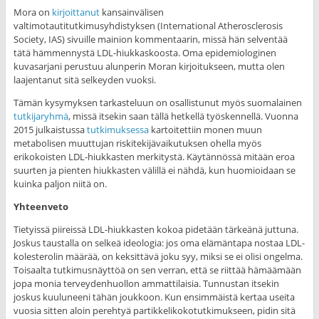
Mora on
kirjoittanut
kansainvälisen
valtimotautitutkimusyhdistyksen (International Atherosclerosis
Society, IAS) sivuille mainion kommentaarin, missä hän selventää
tätä hämmennystä LDL-hiukkaskoosta. Oma epidemiologinen
kuvasarjani perustuu alunperin Moran kirjoitukseen, mutta olen
laajentanut sitä selkeyden vuoksi.
Tämän kysymyksen tarkasteluun on osallistunut myös suomalainen
tutkijaryhmä
, missä itsekin saan tällä hetkellä työskennellä. Vuonna
2015 julkaistussa
tutkimuksessa
kartoitettiin monen muun
metabolisen muuttujan riskitekijävaikutuksen ohella myös
erikokoisten LDL-hiukkasten merkitystä. Käytännössä mitään eroa
suurten ja pienten hiukkasten välillä ei nähdä, kun huomioidaan se
kuinka paljon niitä on.
Yhteenveto
Tietyissä piireissä LDL-hiukkasten kokoa pidetään tärkeänä juttuna.
Joskus taustalla on selkeä ideologia: jos oma elämäntapa nostaa LDL-
kolesterolin määrää, on keksittävä joku syy, miksi se ei olisi ongelma.
Toisaalta tutkimusnäyttöä on sen verran, että se riittää hämäämään
jopa monia terveydenhuollon ammattilaisia. Tunnustan itsekin
joskus kuuluneeni tähän joukkoon. Kun ensimmäistä kertaa useita
vuosia sitten aloin perehtyä partikkelikokotutkimukseen, pidin sitä