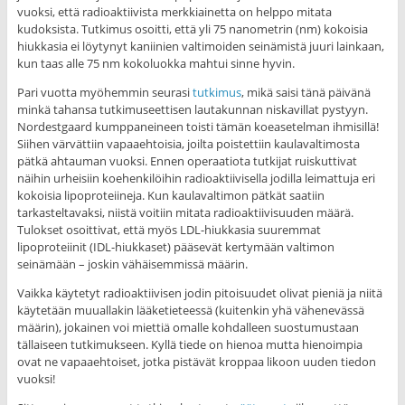
vuoksi, että radioaktiivista merkkiainetta on helppo mitata
kudoksista. Tutkimus osoitti, että yli 75 nanometrin (nm) kokoisia
hiukkasia ei löytynyt kaniinien valtimoiden seinämistä juuri lainkaan,
kun taas alle 75 nm kokoluokka mahtui sinne hyvin.
Pari vuotta myöhemmin seurasi
tutkimus
, mikä saisi tänä päivänä
minkä tahansa tutkimuseettisen lautakunnan niskavillat pystyyn.
Nordestgaard kumppaneineen toisti tämän koeasetelman ihmisillä!
Siihen värvättiin vapaaehtoisia, joilta poistettiin kaulavaltimosta
pätkä ahtauman vuoksi. Ennen operaatiota tutkijat ruiskuttivat
näihin urheisiin koehenkilöihin radioaktiivisella jodilla leimattuja eri
kokoisia lipoproteiineja. Kun kaulavaltimon pätkät saatiin
tarkasteltavaksi, niistä voitiin mitata radioaktiivisuuden määrä.
Tulokset osoittivat, että myös LDL-hiukkasia suuremmat
lipoproteiinit (IDL-hiukkaset) pääsevät kertymään valtimon
seinämään – joskin vähäisemmissä määrin.
Vaikka käytetyt radioaktiivisen jodin pitoisuudet olivat pieniä ja niitä
käytetään muuallakin lääketieteessä (kuitenkin yhä vähenevässä
määrin), jokainen voi miettiä omalle kohdalleen suostumustaan
tällaiseen tutkimukseen. Kyllä tiede on hienoa mutta hienoimpia
ovat ne vapaaehtoiset, jotka pistävät kroppaa likoon uuden tiedon
vuoksi!