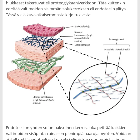
hiukkaset takertuvat eli proteoglykaaniverkkoon. Tätä kuitenkin
edeltää valtimoiden sisimmän solukerroksen eli endoteelin ylitys.
Tässä vielä kuva aikaisemmasta kirjoituksesta:
Endoteeli on yhden solun paksuinen kerros, joka peittää kaikkien
valtimoiden sisäpintaa aina sen pienimpiä haaroja myöten. Voidaan
ajatella, että endoteeli on kuin yksi elimistön suurimmista yhden