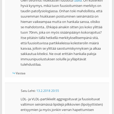
Olen sivunnut hiukkasten fuusiota
täällä
. On kuitenkin
hyvä kysymys, mikä tuon fuusioitumisen merkitys on
taudin patofysiologiassa. Onhan toki mahdollista, että
suuremman hiukkasen poistuminen seinämästä on
hieman vaikeampaa mutta on hankala sanoa, olisiko
se mahdotonta.. Ehkäpä ainakin sitten jos koko ylittää
tuon 70nm, joka on myös sisäänpääsyn kokorajoitus?
Itse pitäisin tällä hetkellä merkityksellisempänä sitä,
että fuusioituvissa partikkeleissa kolesterolin määrä
kasvaa, jolloin se ylittää saostumiskynnyksen ja alkaa
sakkautua kiteiksi. Ne ovat erittäin hankalia paloja
immuunipuolustuksen soluille ja ylläpitävät
tulehdustilaa.
Vastaa
Satu Lehti
:
13.2.2018 20:55
LDL- ja VLDL-partikkelit aggregoituvat ja fuusioituvat
valtimon seinämässä lipidejä pilkkovien (lipolyyttisten)
entsyymien ja myös jonkin verran hapettumisen