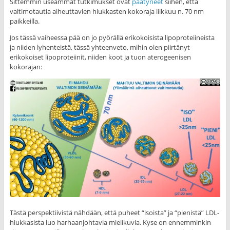
Sittemmin useammat tutkimukset ovat
päätyneet
siihen, että
valtimotautia aiheuttavien hiukkasten kokoraja liikkuu n. 70 nm
paikkeilla.
Jos tässä vaiheessa pää on jo pyörällä erikokoisista lipoproteiineista
ja niiden lyhenteistä, tässä yhteenveto, mihin olen piirtänyt
erikokoiset lipoproteiinit, niiden koot ja tuon aterogeenisen
kokorajan:
Tästä perspektiivistä nähdään, että puheet “isoista” ja “pienistä” LDL-
hiukkasista luo harhaanjohtavia mielikuvia. Kyse on ennemminkin