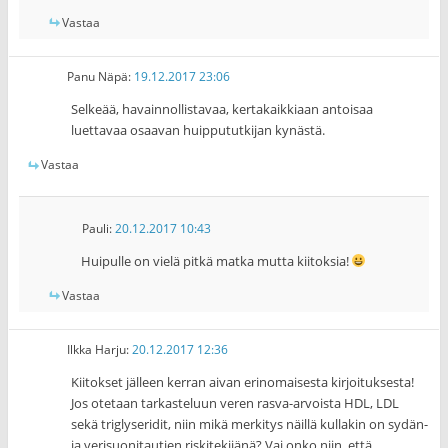
Vastaa
Panu Näpä
:
19.12.2017 23:06
Selkeää, havainnollistavaa, kertakaikkiaan antoisaa
luettavaa osaavan huippututkijan kynästä.
Vastaa
Pauli
:
20.12.2017 10:43
Huipulle on vielä pitkä matka mutta kiitoksia!
Vastaa
Ilkka Harju
:
20.12.2017 12:36
Kiitokset jälleen kerran aivan erinomaisesta kirjoituksesta!
Jos otetaan tarkasteluun veren rasva-arvoista HDL, LDL
sekä triglyseridit, niin mikä merkitys näillä kullakin on sydän-
ja verisuonitautien riskitekijänä? Vai onko niin, että