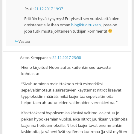
Pauli
:
21.12.2017 19:37
Erittäin hyvä kysymys! Erityisesti sen vuoksi, että olen
omistanut sille ihan oman
blogikirjoituksen
, jossa on
jopa tutkimusta johtaneen tutkijan kommentit
Vastaa
Aatos Kemppanen
:
22.12.2017 23:50
Hieno kirjoitus! Huomautus kuitenkin seuraavasta
kohdasta:
“Sivuhuomiona mainittakoon että esimerkiksi
sepelvaltimotautia sairastavien käyttämät nitrot lisäävät
typpioksidin määrää, mikä laajentaa sepelvaltimoita
helpottaen ahtautuneiden valtimoiden verenkiertoa. ”
Käsittääkseni hypoksemiaa kärsivä valtimo laajentuu jo
pelkän hypoksemian vuoksi, eikä nitrot juurikaan valtimoita
laajenna hoitoannoksilla. Nitrot laajentavat enemmänkin
laskimoita, ja vähentävät sydämen kuormaa (ja sitä myöten