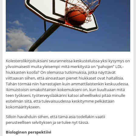
Kolesterolikirjoituksiani seuranneissa keskusteluissa yksi kysymys on
ylivoimaisesti muita yleisempi: mitä merkitystä on “pahojen” LDL-
hiukkasten koolla? On olemassa tutkimuksia, jotka näyttävät
viittaavan siihen, että ainoastaan pienet hiukkaset ovat haitallisia.
Tähän törmää niin harrastajien kuin ammattilaistenkin keskuudessa.
Ikimuistoisin omakohtainen kokemukseni on, kun kuultuaan mitä
teen työkseni, työterveyslääkärini katsoi aiheelliseksi pitää minulle
esitelmän siitä, että tulevaisuudessa keskitymme pelkästään
kokomääritykseen.
Silloin havahduin siihen, että tämä asia todellakin vaatii
perusteellisen selvityksen ja se tulee nyt tässä.
Biologinen perspektiivi