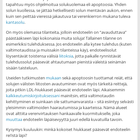
tapahtuu myös ohjelmoitua solukuolemaa eli apoptoosia. Yhden
solun kuollessa, se jättää hetkellisesti solun mentävän aukon, ennen
kuin sen peittää vieressä jakautuva tai verenkierron mukana tuleva
kantasolu
.
On myös olemassa tilanteita, jolloin endoteelin on “avauduttava”
päästääkseen läpi kokonaisia muita soluja! Tällainen tilanne on
esimerkiksi tulehduksessa. Jos endoteelin alla kytee tulehdus (kuten
valtimotaudissa ja muissakin tilanteissa käy), endoteelisolut
löysentävät toistensa välisiä
liitoksia
, jotta paikalle rynnistävät
tulehdussolut pääsevät ahtautumaan pienistä väleistä seinämän
sisään taisteluun.
Useiden tutkimusten
mukaan
sekä apoptoosin tuottamat reiät, että
solujen välisten liitosten avautuminen ovat myös tärkeitä reittejä,
joita pitkin LDL-hiukkaset pääsevät endoteelin läpi. Aikaisemmin
kalkkeutumiskirjoituksessani
mainitsin, että valtimotaudin
kehittyminen ei suinkaan ole sattumanvaraista – sitä esiintyy selvästi
yleisimmin valtimoiden haarautumissa ja kaarteissa. Nämä alueet
ovat alttiita verenvirtauksen hankaavalle kuormitukselle, joka
muuttaa
endoteelin läpäisevyyttä juuri edellä kuvatuilla tavoin.
Kysymys kuuluukin: minkä kokoiset hiukkaset pääsevät endoteelin
rei’istä läpi?