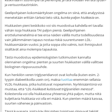
keskimäärin suurempia tai pienempiä, ja tätä voidaan verrata sydän-
ja verisuonitautiriskiin.
Geelipohjaisen kokomäärityksen ongelma on siinä, että analyysissä
menetetään erittäin tärkeä tieto siitä,
kuinka paljon hiukkasia on
.
Hiukkasten pieni keskikoko voi siis muodostua kahdella eri tavalla:
vähän isoja hiukkasia TAI paljon pieniä. Geelipohjainen
erottelumenetelmä ei tee eroa näiden välillä mutta todellisuudessa
vain jälkimmäinen tapaus nostaa riskiä suurentuneen LDL-
hiukkasmäärän vuoksi. Ja jotta soppa olisi valmis, isot ihmisjoukot
sisältävät aina molempia tapauksia.
Tästä muodostuu epidemiologisten tutkimusten kannalta
olennainen ongelma: pienten ja suurten hiukkasten välillä vallitsee
biologinen riippuvuussuhde.
Kun henkilön veren triglyseridiarvot ovat koholla (kuten esim. 2-
tyypin diabeetikoilla usein on), maksa
tuottaa
enemmän sellaisia
VLDL-hiukkasia, jotka kutistuvat nopeammin. Nyrkkisääntönä voi
muistaa, että “
LDL-hiukkaset kutistuvat triglyseridien meressä
”.
Kolesterolia voi olla hiukkasissa yhteensä yhtä paljon, mutta niitä
kuljettavia hiukkasia voi olla eri määrä. Kun pienten määrä kasvaa,
suurten vähenee ja päinvastoin.
Tässä kuvasarja, joista käy ilmi miten toisistaan riippuvat tekijät