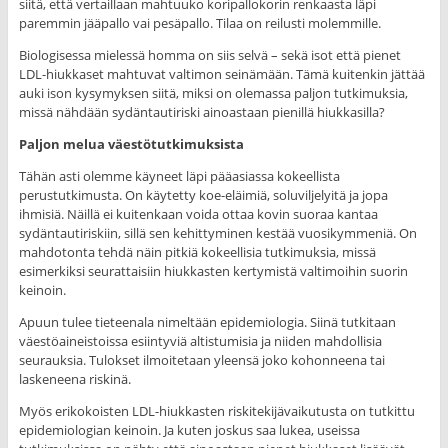
siitä, että vertaillaan mahtuuko koripallokorin renkaasta läpi
paremmin jääpallo vai pesäpallo. Tilaa on reilusti molemmille.
Biologisessa mielessä homma on siis selvä – sekä isot että pienet
LDL-hiukkaset mahtuvat valtimon seinämään. Tämä kuitenkin jättää
auki ison kysymyksen siitä, miksi on olemassa paljon tutkimuksia,
missä nähdään sydäntautiriski ainoastaan pienillä hiukkasilla?
Paljon melua väestötutkimuksista
Tähän asti olemme käyneet läpi pääasiassa kokeellista
perustutkimusta. On käytetty koe-eläimiä, soluviljelyitä ja jopa
ihmisiä. Näillä ei kuitenkaan voida ottaa kovin suoraa kantaa
sydäntautiriskiin, sillä sen kehittyminen kestää vuosikymmeniä. On
mahdotonta tehdä näin pitkiä kokeellisia tutkimuksia, missä
esimerkiksi seurattaisiin hiukkasten kertymistä valtimoihin suorin
keinoin.
Apuun tulee tieteenala nimeltään epidemiologia. Siinä tutkitaan
väestöaineistoissa esiintyviä altistumisia ja niiden mahdollisia
seurauksia. Tulokset ilmoitetaan yleensä joko kohonneena tai
laskeneena riskinä.
Myös erikokoisten LDL-hiukkasten riskitekijävaikutusta on tutkittu
epidemiologian keinoin. Ja kuten joskus saa lukea, useissa