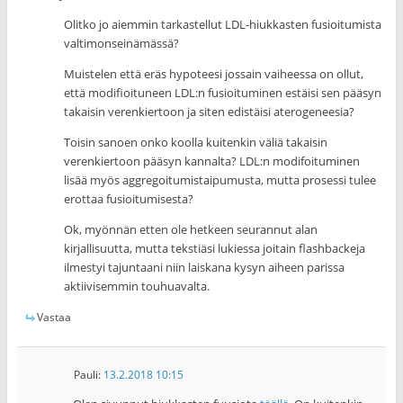
Olitko jo aiemmin tarkastellut LDL-hiukkasten fusioitumista
valtimonseinämässä?
Muistelen että eräs hypoteesi jossain vaiheessa on ollut,
että modifioituneen LDL:n fusioituminen estäisi sen pääsyn
takaisin verenkiertoon ja siten edistäisi aterogeneesia?
Toisin sanoen onko koolla kuitenkin väliä takaisin
verenkiertoon pääsyn kannalta? LDL:n modifoituminen
lisää myös aggregoitumistaipumusta, mutta prosessi tulee
erottaa fusioitumisesta?
Ok, myönnän etten ole hetkeen seurannut alan
kirjallisuutta, mutta tekstiäsi lukiessa joitain flashbackeja
ilmestyi tajuntaani niin laiskana kysyn aiheen parissa
aktiivisemmin touhuavalta.
Vastaa
Pauli
:
13.2.2018 10:15