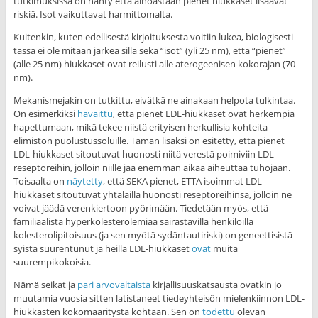
tutkimuksissa on nähty että ainoastaan pienet hiukkaset lisäävät
riskiä. Isot vaikuttavat harmittomalta.
Kuitenkin, kuten edellisestä kirjoituksesta voitiin lukea, biologisesti
tässä ei ole mitään järkeä sillä sekä “isot” (yli 25 nm), että “pienet”
(alle 25 nm) hiukkaset ovat reilusti alle aterogeenisen kokorajan (70
nm).
Mekanismejakin on tutkittu, eivätkä ne ainakaan helpota tulkintaa.
On esimerkiksi
havaittu
, että pienet LDL-hiukkaset ovat herkempiä
hapettumaan, mikä tekee niistä erityisen herkullisia kohteita
elimistön puolustussoluille. Tämän lisäksi on esitetty, että pienet
LDL-hiukkaset sitoutuvat huonosti niitä verestä poimiviin LDL-
reseptoreihin, jolloin niille jää enemmän aikaa aiheuttaa tuhojaan.
Toisaalta on
näytetty
, että SEKÄ pienet, ETTÄ isoimmat LDL-
hiukkaset sitoutuvat yhtälailla huonosti reseptoreihinsa, jolloin ne
voivat jäädä verenkiertoon pyörimään. Tiedetään myös, että
familiaalista hyperkolesterolemiaa sairastavilla henkilöillä
kolesterolipitoisuus (ja sen myötä sydäntautiriski) on geneettisistä
syistä suurentunut ja heillä LDL-hiukkaset
ovat
muita
suurempikokoisia.
Nämä seikat ja
pari
arvovaltaista
kirjallisuuskatsausta ovatkin jo
muutamia vuosia sitten latistaneet tiedeyhteisön mielenkiinnon LDL-
hiukkasten kokomääritystä kohtaan. Sen on
todettu
olevan