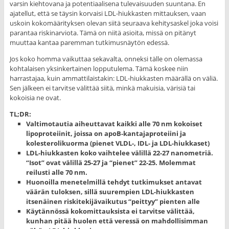
varsin kiehtovana ja potentiaalisena tulevaisuuden suuntana. En
ajatellut, että se täysin korvaisi LDL-hiukkasten mittauksen, vaan
uskoin kokomäärityksen olevan siitä seuraava kehitysaskel joka voisi
parantaa riskinarviota. Tämä on niitä asioita, missä on pitänyt
muuttaa kantaa paremman tutkimusnäytön edessä.
Jos koko homma vaikuttaa sekavalta, onneksi tälle on olemassa
kohtalaisen yksinkertainen lopputulema. Tämä koskee niin
harrastajaa, kuin ammattilaistakin: LDL-hiukkasten määrällä on väliä.
Sen jälkeen ei tarvitse välittää siitä, minkä makuisia, värisiä tai
kokoisia ne ovat.
TL;DR:
Valtimotautia aiheuttavat kaikki alle 70 nm kokoiset
lipoproteiinit, joissa on apoB-kantajaproteiini ja
kolesterolikuorma (pienet VLDL-, IDL- ja LDL-hiukkaset)
LDL-hiukkasten koko vaihtelee välillä 22-27 nanometriä.
“Isot” ovat välillä 25-27 ja “pienet” 22-25. Molemmat
reilusti alle 70 nm.
Huonoilla menetelmillä tehdyt tutkimukset antavat
väärän tuloksen, sillä suurempien LDL-hiukkasten
itsenäinen riskitekijävaikutus “peittyy” pienten alle
Käytännössä kokomittauksista ei tarvitse välittää,
kunhan pitää huolen että veressä on mahdollisimman