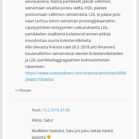
seurauksena. Nämä partikkelit jäävät valtimon
seinämään eivätkä poistu sieltä. HDL pääsee
poistumaan valtimon seinämästä, LDL ei pääse pois
vaan tarttuu kiinni seinämän proteoglykaaneihin.
Lipolyyttisten entsyymien vaikutuksesta LDL-
partikkelien sisältämä kolesteroli ennen pitkää
muodostaa suuria kolesterolikiteitä.
Alla olevasta linkistä näet (8.3. 2018 asti ilmainen)
kaulavaltimon seinämässä olevien kolesterolikiteiden
ja LDL-partikkeliaggregaattien kolmiulotteisen
rakenteen.
https://www.sciencedirect.com/science/article/pii/S000
2944017304054
Vastaa
Pauli
:
13.2.2018 21:06
Kiitos, Satu!
Muillekin tiedoksi, Satu jos joku tietää näistä
asioista