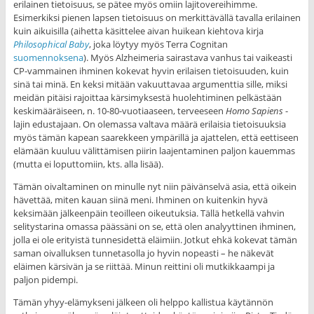
erilainen tietoisuus, se pätee myös omiin lajitovereihimme.
Esimerkiksi pienen lapsen tietoisuus on merkittävällä tavalla erilainen
kuin aikuisilla (aihetta käsittelee aivan huikean kiehtova kirja
Philosophical Baby
, joka löytyy myös Terra Cognitan
suomennoksena
). Myös Alzheimeria sairastava vanhus tai vaikeasti
CP-vammainen ihminen kokevat hyvin erilaisen tietoisuuden, kuin
sinä tai minä. En keksi mitään vakuuttavaa argumenttia sille, miksi
meidän pitäisi rajoittaa kärsimyksestä huolehtiminen pelkästään
keskimääräiseen, n. 10-80-vuotiaaseen, terveeseen
Homo Sapiens
-
lajin edustajaan. On olemassa valtava määrä erilaisia tietoisuuksia
myös tämän kapean saarekkeen ympärillä ja ajattelen, että eettiseen
elämään kuuluu välittämisen piirin laajentaminen paljon kauemmas
(mutta ei loputtomiin, kts. alla lisää).
Tämän oivaltaminen on minulle nyt niin päivänselvä asia, että oikein
hävettää, miten kauan siinä meni. Ihminen on kuitenkin hyvä
keksimään jälkeenpäin teoilleen oikeutuksia. Tällä hetkellä vahvin
selitystarina omassa päässäni on se, että olen analyyttinen ihminen,
jolla ei ole erityistä tunnesidettä eläimiin. Jotkut ehkä kokevat tämän
saman oivalluksen tunnetasolla jo hyvin nopeasti – he näkevät
eläimen kärsivän ja se riittää. Minun reittini oli mutkikkaampi ja
paljon pidempi.
Tämän yhyy-elämykseni jälkeen oli helppo kallistua käytännön