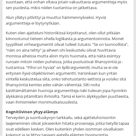
suuntaan, että onhan oltava jotain vakuuttavia argumentteja myös
sen puolesta, miksi niiden tuotantoa on jatkettava.
Alun yllätys pitkittyi ja muuttui hämmennykseksi. Hyviä
argumentteja ei löytynytkään.
Kuten olen ajatteluni historiikissä kirjoittanut, olen ollut pitkään
kiinnostunut tieteen ohella logiikasta ja argumentoinnista. Monet
tyypilliset virheargumentit olivat tulleet tutuksi. “Se on luonnollista”,
“näin on aina tehty” ja aiheen ohi keskustelu olivat huvittavia
monissa aiheissa mutta aloin myös huomata, että näitä esiintyy
runsain mitoin niiden puheissa, jotka puolustivat lihansyöntiä ja -
tuotantoa. “Pihvi on hyvää”
on kyllä
argumentti
, mutta se ei ole
erityisen
hyvä
objektiivinen argumentti. Varsinkaan kun yritän
viritellä keskustelua siitä, onko tehotuotanto eettistä ja voisiko sitä
lihansyöntiä kenties edes vähän vähentää. Silti noita
käsittämättämän huonoja argumentteja näki tulevan jopa hyvinkin
älykkäinä pitämiltäni ihmisiltä. Tämä ei kerro älykkyyden puutteesta,
vaan ihmismielen monimutkaisuudesta.
Kognitiivinen yhyy-elämys
Terveyden ja suorituskyvyn tarkkailu, sekä ajatteluhorisontin
laajeneminen olivat jokseenkin hitaita prosesseja, jotka tietyllä tapaa
ovat edelleen kesken. Olen kuitenkin yhden isomman oivalluksen
kokenut ja se liittyy tapaani ajatella eläinten hyvinvointia.