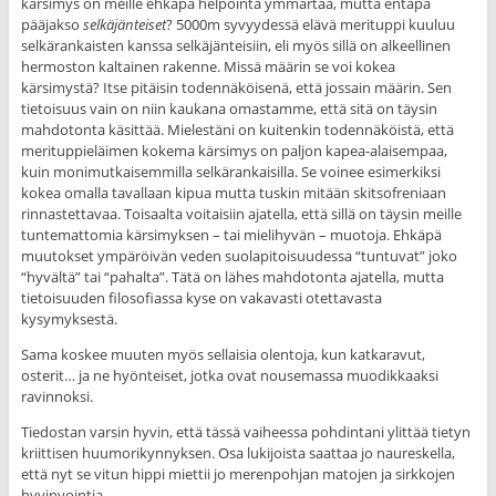
kärsimys on meille ehkäpä helpointa ymmärtää, mutta entäpä
pääjakso
selkäjänteiset
? 5000m syvyydessä elävä merituppi kuuluu
selkärankaisten kanssa selkäjänteisiin, eli myös sillä on alkeellinen
hermoston kaltainen rakenne. Missä määrin se voi kokea
kärsimystä? Itse pitäisin todennäköisenä, että jossain määrin. Sen
tietoisuus vain on niin kaukana omastamme, että sitä on täysin
mahdotonta käsittää. Mielestäni on kuitenkin todennäköistä, että
merituppieläimen kokema kärsimys on paljon kapea-alaisempaa,
kuin monimutkaisemmilla selkärankaisilla. Se voinee esimerkiksi
kokea omalla tavallaan kipua mutta tuskin mitään skitsofreniaan
rinnastettavaa. Toisaalta voitaisiin ajatella, että sillä on täysin meille
tuntemattomia kärsimyksen – tai mielihyvän – muotoja. Ehkäpä
muutokset ympäröivän veden suolapitoisuudessa “tuntuvat” joko
“hyvältä” tai “pahalta”. Tätä on lähes mahdotonta ajatella, mutta
tietoisuuden filosofiassa kyse on vakavasti otettavasta
kysymyksestä.
Sama koskee muuten myös sellaisia olentoja, kun katkaravut,
osterit… ja ne hyönteiset, jotka ovat nousemassa muodikkaaksi
ravinnoksi.
Tiedostan varsin hyvin, että tässä vaiheessa pohdintani ylittää tietyn
kriittisen huumorikynnyksen. Osa lukijoista saattaa jo naureskella,
että nyt se vitun hippi miettii jo merenpohjan matojen ja sirkkojen
hyvinvointia.