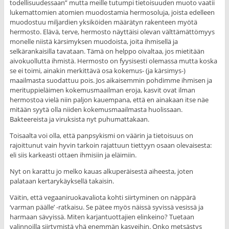
todellisuudessaan” mutta meille tutumpi tietoisuuden muoto vaatii
lukemattomien atomien muodostamia hermosoluja, joista edelleen
muodostuu miljardien yksiköiden määrätyn rakenteen myötä
hermosto. Elävä, terve, hermosto näyttäisi olevan välttämättömyys
monelle niistä kärsimyksen muodoista, joita ihmisellä ja
selkärankaisilla tavataan. Tämä on helppo oivaltaa, jos mietitään
aivokuollutta ihmistä. Hermosto on fyysisesti olemassa mutta koska
se ei toimi, ainakin merkittävä osa kokemus- (ja kärsimys-)
maailmasta suodattuu pois. Jos aikaisemmin pohdimme ihmisen ja
merituppieläimen kokemusmaailman eroja, kasvit ovat ilman
hermostoa vielä niin paljon kauempana, että en ainakaan itse näe
mitään syytä olla niiden kokemusmaailmasta huolissaan.
Bakteereista ja viruksista nyt puhumattakaan.
Toisaalta voi olla, että panpsykismi on väärin ja tietoisuus on
rajoittunut vain hyvin tarkoin rajattuun tiettyyn osaan olevaisesta:
eli siis karkeasti ottaen ihmisiin ja eläimiin.
Nyt on karattu jo melko kauas alkuperäisestä aiheesta, joten
palataan kertarykäyksellä takaisin.
Väitin, että vegaaniruokavaliota kohti siirtyminen on näppärä
‘varman päälle’ -ratkaisu. Se pätee myös näissä syvissä vesissä ja
harmaan sävyissä. Miten karjantuottajien elinkeino? Tuetaan
valinnoilla siirtymistä yhä enemmän kasveihin. Onko metsästys