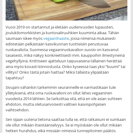
Vuosi 2019 on startannut ja eletään uudenvuoden lupausten,
joulukilomorkkisten ja kuntosaliruuhkien kuuminta aikaa. Tähän
saumaan iskee myös
vegaanihaaste
, jossa nimensä mukaisesti
edistetään pelkästään kasvikunnan tuotteisiin perustuvaa
ruokavaliota. Suomessa vegaaniruokavalion suosio on kasvanut
tasaisesti, mikä näkyy konkreettisesti mm. kauppoihin ilmestyneinä
vegehyllyinä. Kriittiseen ajatteluun taipuvaisena tällainen herättää
aina myös kovasti kiinnostusta. Onko kyseessä taas yksi “buumi” tai
villitys? Onko tästä jotain haittaa? Miksi tällaista ylipäätään
tapahtuu?
Sivujani vähänkin tarkemmin seuranneille ei varmastikaan tule
yllätyksenä, että oma ruokavalioni on ollut lähes vegaaninen
vuodesta 2014 lähtien. Se tarkoittaa sitä, että en ole asian suhteen
ehdoton, mutta oletusarvoisesti valitsen kasvispohjaisen
vaihtoehdon.
Sen sijaan uutena tietona saattaa tulla se, että ratkaisuni ei suinkaan
ole ollut mikään itsestäänselvyys. Se ei myöskään ole ollut mikään
hetken hurahdus, eikä missään nimessä tunnepitoinen päätös.