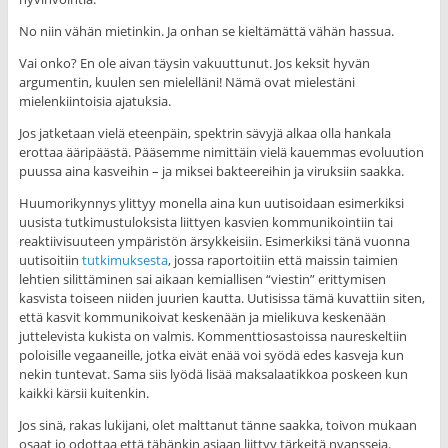
No niin vähän mietinkin. Ja onhan se kieltämättä vähän hassua.
Vai onko? En ole aivan täysin vakuuttunut. Jos keksit hyvän
argumentin, kuulen sen mielelläni! Nämä ovat mielestäni
mielenkiintoisia ajatuksia.
Jos jatketaan vielä eteenpäin, spektrin sävyjä alkaa olla hankala
erottaa ääripäästä. Pääsemme nimittäin vielä kauemmas evoluution
puussa aina kasveihin – ja miksei bakteereihin ja viruksiin saakka.
Huumorikynnys ylittyy monella aina kun uutisoidaan esimerkiksi
uusista tutkimustuloksista liittyen kasvien kommunikointiin tai
reaktiivisuuteen ympäristön ärsykkeisiin. Esimerkiksi tänä vuonna
uutisoitiin
tutkimuksesta
, jossa raportoitiin että maissin taimien
lehtien silittäminen sai aikaan kemiallisen “viestin” erittymisen
kasvista toiseen niiden juurien kautta. Uutisissa tämä kuvattiin siten,
että kasvit kommunikoivat keskenään ja mielikuva keskenään
juttelevista kukista on valmis. Kommenttiosastoissa naureskeltiin
poloisille vegaaneille, jotka eivät enää voi syödä edes kasveja kun
nekin tuntevat. Sama siis lyödä lisää maksalaatikkoa poskeen kun
kaikki kärsii kuitenkin.
Jos sinä, rakas lukijani, olet malttanut tänne saakka, toivon mukaan
osaat jo odottaa että tähänkin asiaan liittyy tärkeitä nyansseja.