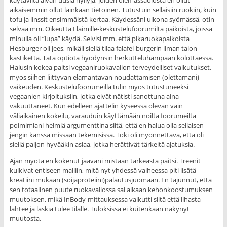
käytäviltä aivan uusia hyllyjä, joiden olemassaolosta en ollut
aikaisemmin ollut lainkaan tietoinen. Tutustuin sellaisiin ruokiin, kuin
tofu ja linssit ensimmäistä kertaa. Käydessäni ulkona syömässä, otin
selvää mm. Oikeutta Eläimille-keskustelufoorumilta paikoista, joissa
minulla oli “lupa” käydä. Selvisi mm. että pikaruokapaikoista
Hesburger oli jees, mikäli siellä tilaa falafel-burgerin ilman talon
kastiketta. Tätä optiota hyödynsin herkutteluhampaan kolottaessa.
Halusin kokea paitsi vegaaniruokavalion terveydelliset vaikutukset,
myös siihen liittyvän elämäntavan noudattamisen (olettamani)
vaikeuden. Keskustelufoorumeilla tulin myös tutustuneeksi
vegaanien kirjoituksiin, jotka eivät nätisti sanottuna aina
vakuuttaneet. Kun edelleen ajattelin kyseessä olevan vain
väliaikainen kokeilu, varauduin käyttämään noilta foorumeilta
poimimiani helmiä argumenttina siitä, että en halua olla sellaisen
jengin kanssa missään tekemisissä. Toki oli myönnettävä, että oli
siellä paljon hyvääkin asiaa, jotka herättivät tärkeitä ajatuksia.
Ajan myötä en kokenut jääväni mistään tärkeästä paitsi. Treenit
kulkivat entiseen malliin, mitä nyt yhdessä vaiheessa piti lisätä
kreatiini mukaan (soijaproteiini)palautusjuomaan. En tajunnut, että
sen totaalinen puute ruokavaliossa sai aikaan kehonkoostumuksen
muutoksen, mikä InBody-mittauksessa vaikutti siltä että lihasta
lähtee ja läskiä tulee tilalle. Tuloksissa ei kuitenkaan näkynyt
muutosta.