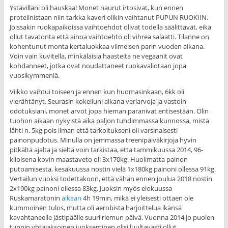
Ystävilläni oli hauskaa! Monet naurut irtosivat, kun ennen
proteiinistaan niin tarkka kaveri olikin vaihtanut PUPUN RUOKIIN.
Joissakin ruokapaikoissa vaihtoehdot olivat todella säälittävät, eikä
ollut tavatonta että ainoa vaihtoehto oli vihreä salaatti. Tilanne on
kohentunut monta kertaluokkaa viimeisen parin vuoden aikana.
Voin vain kuvitella, minkälaisia haasteita ne vegaanit ovat
kohdanneet, jotka ovat noudattaneet ruokavaliotaan jopa
vuosikymmeniä.
Viikko vaihtui toiseen ja ennen kun huomasinkaan, 6kk oli
vierähtänyt. Seurasin kokeiluni aikana veriarvoja ja vastoin
odotuksiani, monet arvot jopa hieman paranivat entisestään. Olin
tuohon aikaan nykyistä aika paljon tuhdimmassa kunnossa, mistä
lähti n. 5kg pois ilman että tarkoitukseni oli varsinaisesti
painonpudotus. Minulla on jemmassa treenipäiväkirjoja hyvin
pitkältä ajalta ja sieltä voin tarkistaa, että tammikuussa 2014, 96-
kiloisena kovin maastaveto oli 3x170kg. Huolimatta painon
putoamisesta, kesäkuussa nostin vielä 1x180kg painoni ollessa 91kg.
Vertailun vuoksi todettakoon, että vähän ennen joulua 2018 nostin
2x190kg painoni ollessa 83kg. Juoksin myös elokuussa
Ruskamaratonin
aikaan
4h 19min, mikä ei yleisesti ottaen ole
kummoinen tulos, mutta oli aerobista harjoittelua ikänsä
kavahtaneelle jästipäälle suuri riemun päivä. Vuonna 2014 jo puolen
tunnin yhtäjaksoinen juokseminen olisi luultavasti ollut