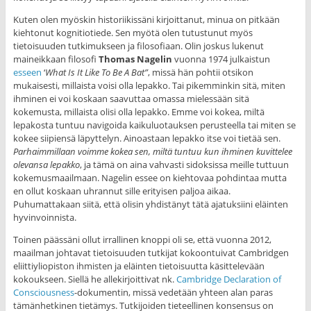
Kuten olen myöskin historiikissäni kirjoittanut, minua on pitkään
kiehtonut kognitiotiede. Sen myötä olen tutustunut myös
tietoisuuden tutkimukseen ja filosofiaan. Olin joskus lukenut
maineikkaan filosofi
Thomas Nagelin
vuonna 1974 julkaistun
esseen
‘
What Is It Like To Be A Bat
”
, missä hän pohtii otsikon
mukaisesti, millaista voisi olla lepakko. Tai pikemminkin sitä, miten
ihminen ei voi koskaan saavuttaa omassa mielessään sitä
kokemusta, millaista olisi olla lepakko. Emme voi kokea, miltä
lepakosta tuntuu navigoida kaikuluotauksen perusteella tai miten se
kokee siipiensä läpyttelyn. Ainoastaan lepakko itse voi tietää sen.
Parhaimmillaan voimme kokea sen, miltä tuntuu kun
ihminen kuvittelee
olevansa lepakko
, ja tämä on aina vahvasti sidoksissa meille tuttuun
kokemusmaailmaan. Nagelin essee on kiehtovaa pohdintaa mutta
en ollut koskaan uhrannut sille erityisen paljoa aikaa.
Puhumattakaan siitä, että olisin yhdistänyt tätä ajatuksiini eläinten
hyvinvoinnista.
Toinen päässäni ollut irrallinen knoppi oli se, että vuonna 2012,
maailman johtavat tietoisuuden tutkijat kokoontuivat Cambridgen
eliittiyliopiston ihmisten ja eläinten tietoisuutta käsittelevään
kokoukseen. Siellä he allekirjoittivat nk.
Cambridge Declaration of
Consciousness
-dokumentin, missä vedetään yhteen alan paras
tämänhetkinen tietämys. Tutkijoiden tieteellinen konsensus on