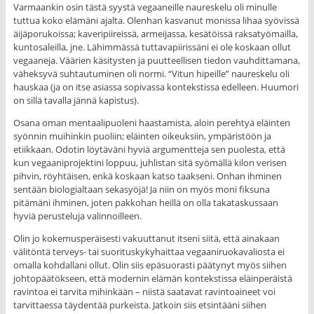
Varmaankin osin tästä syystä vegaaneille naureskelu oli minulle
tuttua koko elämäni ajalta. Olenhan kasvanut monissa lihaa syövissä
äijäporukoissa; kaveripiireissä, armeijassa, kesätöissä raksatyömailla,
kuntosaleilla, jne. Lähimmässä tuttavapiirissäni ei ole koskaan ollut
vegaaneja. Väärien käsitysten ja puutteellisen tiedon vauhdittamana,
väheksyvä suhtautuminen oli normi. “Vitun hipeille” naureskelu oli
hauskaa (ja on itse asiassa sopivassa kontekstissa edelleen. Huumori
on sillä tavalla jännä kapistus).
Osana oman mentaalipuoleni haastamista, aloin perehtyä eläinten
syönnin muihinkin puoliin; eläinten oikeuksiin, ympäristöön ja
etiikkaan. Odotin löytäväni hyviä argumentteja sen puolesta, että
kun vegaaniprojektini loppuu, juhlistan sitä syömällä kilon verisen
pihvin, röyhtäisen, enkä koskaan katso taakseni. Onhan ihminen
sentään biologialtaan sekasyöjä! Ja niin on myös moni fiksuna
pitämäni ihminen, joten pakkohan heillä on olla takataskussaan
hyviä perusteluja valinnoilleen.
Olin jo kokemusperäisesti vakuuttanut itseni siitä, että ainakaan
välitöntä terveys- tai suorituskykyhaittaa vegaaniruokavaliosta ei
omalla kohdallani ollut. Olin siis epäsuorasti päätynyt myös siihen
johtopäätökseen, että modernin elämän kontekstissa eläinperäistä
ravintoa ei tarvita mihinkään – niistä saatavat ravintoaineet voi
tarvittaessa täydentää purkeista. Jatkoin siis etsintääni siihen