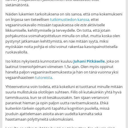
sietämätöntä.
Näiden lukemien tarkoituksena on siis sanoa, että oma kokemukseni
on linjassa sen tieteellisen
tutkimustiedon kanssa,
ettei
vegaaniruokavalio missään tapauksessa ole
este
aktiiviselle
liikkumiselle, kehittymiselle ja terveydelle. On totta, että jotain
pohjakuntoa voimaharjoitteluun minulla on ollut, mutta koska olen
pystynyt jatkamaan kehittymistä, en näe mitään syytä, miksi
myöskään noita pohjia ei olisi voinut rakentaa kasvispainotteisella
ruokavaliolla.
Iso kiitos nykyisestä kunnostani kuuluu
Juhani Pitkäselle
, joka on
laatinut treeniohjelmani viimeisen 1,5v ajan. Olen myös oppinut
häneltä paljon vegaaniravitsemuksesta ja hän on tänä vuonna yksi
vegaanihaasteen
tutoreista
.
Yhteenvetona voin todeta, että kokeiluni ei tuottanut minulle mitään
suuria mullistuksia olotilojen suhteen. Fiilis oli kutakuinkin yhtä hyvä
tammikuussa, kun se oli kesäkuussakin. Sen sijaan veriarvoni
paranivat hieman ja opin paljon uutta ravitsemuksesta. Ehkä
kuitenkin tärkein oppitunti tapahtui kognition puolella, missä
jouduin ajattelemaan asioita aivan uudelta kannalta sekä
haastamaan pölyttyneitä uskomuksiani.