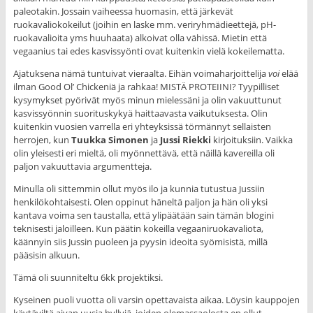
paleotakin. Jossain vaiheessa huomasin, että järkevät
ruokavaliokokeilut (joihin en laske mm. veriryhmädieettejä, pH-
ruokavalioita yms huuhaata) alkoivat olla vähissä. Mietin että
vegaanius tai edes kasvissyönti ovat kuitenkin vielä kokeilematta.
Ajatuksena nämä tuntuivat vieraalta. Eihän voimaharjoittelija
voi
elää
ilman Good Ol’ Chickeniä ja rahkaa! MISTÄ PROTEIINI? Tyypilliset
kysymykset pyörivät myös minun mielessäni ja olin vakuuttunut
kasvissyönnin suorituskykyä haittaavasta vaikutuksesta. Olin
kuitenkin vuosien varrella eri yhteyksissä törmännyt sellaisten
herrojen, kun
Tuukka Simonen
ja
Jussi Riekki
kirjoituksiin. Vaikka
olin yleisesti eri mieltä, oli myönnettävä, että näillä kavereilla oli
paljon vakuuttavia argumentteja.
Minulla oli sittemmin ollut myös ilo ja kunnia tutustua Jussiin
henkilökohtaisesti. Olen oppinut häneltä paljon ja hän oli yksi
kantava voima sen taustalla, että ylipäätään sain tämän blogini
teknisesti jaloilleen. Kun päätin kokeilla vegaaniruokavaliota,
käännyin siis Jussin puoleen ja pyysin ideoita syömisistä, millä
pääsisin alkuun.
Tämä oli suunniteltu 6kk projektiksi.
Kyseinen puoli vuotta oli varsin opettavaista aikaa. Löysin kauppojen