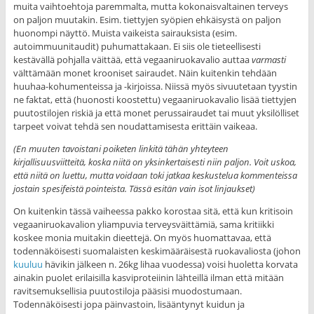
muita vaihtoehtoja paremmalta, mutta kokonaisvaltainen terveys
on paljon muutakin. Esim. tiettyjen syöpien ehkäisystä on paljon
huonompi näyttö. Muista vaikeista sairauksista (esim.
autoimmuunitaudit) puhumattakaan. Ei siis ole tieteellisesti
kestävällä pohjalla väittää, että vegaaniruokavalio auttaa
varmasti
välttämään monet krooniset sairaudet. Näin kuitenkin tehdään
huuhaa-kohumenteissa ja -kirjoissa. Niissä myös sivuutetaan tyystin
ne faktat, että (huonosti koostettu) vegaaniruokavalio lisää tiettyjen
puutostilojen riskiä ja että monet perussairaudet tai muut yksilölliset
tarpeet voivat tehdä sen noudattamisesta erittäin vaikeaa.
(En muuten tavoistani poiketen linkitä tähän yhteyteen
kirjallisuusviitteitä, koska niitä on yksinkertaisesti niin paljon. Voit uskoa,
että niitä on luettu, mutta voidaan toki jatkaa keskustelua kommenteissa
jostain spesifeistä pointeista. Tässä esitän vain isot linjaukset)
On kuitenkin tässä vaiheessa pakko korostaa sitä, että kun kritisoin
vegaaniruokavalion yliampuvia terveysväittämiä, sama kritiikki
koskee monia muitakin dieettejä. On myös huomattavaa, että
todennäköisesti suomalaisten keskimääräisestä ruokavaliosta (johon
kuuluu
hävikin jälkeen n. 26kg lihaa vuodessa) voisi huoletta korvata
ainakin puolet erilaisilla kasviproteiinin lähteillä ilman että mitään
ravitsemuksellisia puutostiloja pääsisi muodostumaan.
Todennäköisesti jopa päinvastoin, lisääntynyt kuidun ja