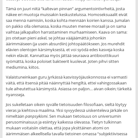
Tämä on juuri niitä “kaltevan pinnan” argumentointivrheitä, josta
näkee eri muotoja muissakin keskusteluissa. Homoseksuaalit eivät
saa mennä naimisiin, koska kohta mennään koirien kanssa. Jumalan
on pakko olla olemassa, koska muuten menee moraali ja on sama
vaihtaa jalkapallon harrastaminen murhaamiseen. Kaava on sama:
jos otetaan pieni askel, se johtaa vääjäämättä johonkin
äärimmäiseen (ja usein absurdiin) johtopäätökseen. Jos murehdit
elävien olentojen kärsimyksestä, et voi syödä edes kasveja koska
nekin elävät. Kannattaa myös jättää seuraava antibioottikuuri
syömättä, koska poloiset bakteerit kuolevat. Joten pihvi sitten
mediumina, kiitos.
Valaistuneinkaan guru jyrkässä kasvissyöjäuskonnossa ei varmasti
väitä, että itsensä pitää näännyttää hengiltä, ettei vahingossakaan
tule aiheutettua kärsimystä. Asiassa on paljon… aivan oikein; tärkeitä
nyansseja.
Jos sukelletaan oikein syvälle tietoisuuden filosofiaan, sieltä löytyy
vieras ja kiehtova maailma. Yksi syvyydessä uiskenteleva järkäle on
nimeltään
panpsykismi
. Sen mukaan tietoisuus on universumin
perusominaisuus ja esiintyy kaikessa olevassa. Tietyn tulkinnan
mukaan voitaisiin olettaa, että jopa yksittäinen atomi on
äärimmäisen alkeellisella tavalla tietoinen omassa “subjektiivisessa