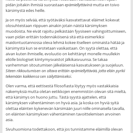
pidän joitakin ihmisiä suorastaan
epämiellyttävinä
mutta en toivo
kärsimystä edes heille.
Ja on myös selvää, että syötäväksi kasvatettavat eläimet kokevat
olosuhteistaan riippuen ainakin jotain näistä kärsimyksen
muodoista. Ne eivät rajoitu pelkästään fyysiseen vahingoittumiseen,
vaan pidän erittäin todennäköisenä sitä että esimerkiksi
maidontuotannossa oleva lehmä kokee itselleen ominaista hätää ja
kärsimystä kun se erotetaan vasikastaan. On syytä olettaa, että
aivan kuten ihmiselle, evoluutio on kehittänyt monelle muullekin
eliölle biologiset kiintymysvaistot jälkikasvuunsa. Se takaa
vanhemman sitoutumisen jälkeläisensä kasvatukseen ja suojeluun.
Siteen rikkoutumisen on oltava erittäin epämiellyttävää, jotta eläin pyrkii
tekemään kaikkensa sen säilyttämiseksi
.
Olen varma, että eettisestä filosofiasta löytyy myös vastakkaisia
näkemyksiä mutta oletan eetikkojen enemmistön olevan sitä mieltä,
että kärsimys on huono juttu. Tästä syystä ajattelen, että
kärsimyksen vähentäminen on hyvä asia. Ja koska on hyviä syitä
olettaa eläinten kykenevän kärsimään juuri niille ominaisella tavalla,
on eläinten kärsimyksen vähentäminen tavoittelemisen arvoinen
asia.
Sivuhuomiona todettakoon, että jos tunnistamme eläimillä olevan