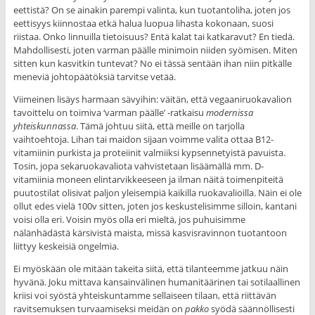
eettistä? On se ainakin parempi valinta, kun tuotantoliha, joten jos
eettisyys kiinnostaa etkä halua luopua lihasta kokonaan, suosi
riistaa. Onko linnuilla tietoisuus? Entä kalat tai katkaravut? En tiedä.
Mahdollisesti, joten varman päälle minimoin niiden syömisen. Miten
sitten kun kasvitkin tuntevat? No ei tässä sentään ihan niin pitkälle
meneviä johtopäätöksiä tarvitse vetää.
Viimeinen lisäys harmaan sävyihin: väitän, että vegaaniruokavalion
tavoittelu on toimiva ‘varman päälle’ -ratkaisu
modernissa
yhteiskunnassa
. Tämä johtuu siitä, että meille on tarjolla
vaihtoehtoja. Lihan tai maidon sijaan voimme valita ottaa B12-
vitamiinin purkista ja proteiinit valmiiksi kypsennetyistä pavuista.
Tosin, jopa sekaruokavaliota vahvistetaan lisäämällä mm. D-
vitamiinia moneen elintarvikkeeseen ja ilman näitä toimenpiteitä
puutostilat olisivat paljon yleisempiä kaikilla ruokavalioilla. Näin ei ole
ollut edes vielä 100v sitten, joten jos keskustelisimme silloin, kantani
voisi olla eri. Voisin myös olla eri mieltä, jos puhuisimme
nälänhädästä kärsivistä maista, missä kasvisravinnon tuotantoon
liittyy keskeisiä ongelmia.
Ei myöskään ole mitään takeita siitä, että tilanteemme jatkuu näin
hyvänä. Joku mittava kansainvälinen humanitäärinen tai sotilaallinen
kriisi voi syöstä yhteiskuntamme sellaiseen tilaan, että riittävän
ravitsemuksen turvaamiseksi meidän on
pakko
syödä säännöllisesti