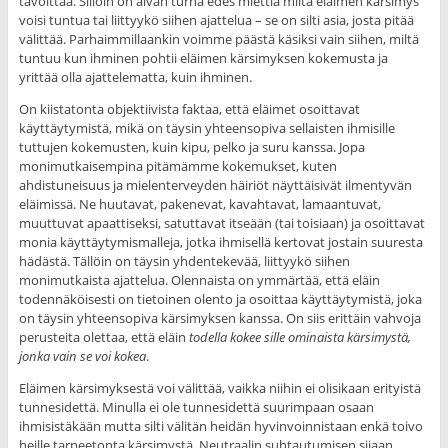
tavoittaa. Silloin on aivan turha edes miettiä miltä eläimen kärsimys
voisi tuntua tai liittyykö siihen ajattelua – se on silti asia, josta pitää
välittää. Parhaimmillaankin voimme päästä käsiksi vain siihen, miltä
tuntuu kun ihminen pohtii eläimen kärsimyksen kokemusta ja
yrittää olla ajattelematta, kuin ihminen.
On kiistatonta objektiivista faktaa, että eläimet osoittavat
käyttäytymistä, mikä on täysin yhteensopiva sellaisten ihmisille
tuttujen kokemusten, kuin kipu, pelko ja suru kanssa. Jopa
monimutkaisempina pitämämme kokemukset, kuten
ahdistuneisuus ja mielenterveyden häiriöt näyttäisivät ilmentyvän
eläimissä. Ne huutavat, pakenevat, kavahtavat, lamaantuvat,
muuttuvat apaattiseksi, satuttavat itseään (tai toisiaan) ja osoittavat
monia käyttäytymismalleja, jotka ihmisellä kertovat jostain suuresta
hädästä. Tällöin on täysin yhdentekevää, liittyykö siihen
monimutkaista ajattelua. Olennaista on ymmärtää, että eläin
todennäköisesti on tietoinen olento ja osoittaa käyttäytymistä, joka
on täysin yhteensopiva kärsimyksen kanssa. On siis erittäin vahvoja
perusteita olettaa, että eläin
todella kokee sille ominaista kärsimystä,
jonka vain se voi kokea
.
Eläimen kärsimyksestä voi välittää, vaikka niihin ei olisikaan erityistä
tunnesidettä. Minulla ei ole tunnesidettä suurimpaan osaan
ihmisistäkään mutta silti välitän heidän hyvinvoinnistaan enkä toivo
heille tarpeetonta kärsimystä. Neutraalin suhtautumisen sijaan