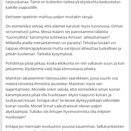
tarjouskanaa. Tämä on kuitenkin tärkeä yksityiskohta keskustelun
kaikille osapuolille.
Eettiseen spektriin mahtuu paljon muitakin sävyjä.
On esimerkiksi selvää, että eläimet kärsivät myös luonnossa. Onhan
se tunnetusti julma. Missä määrin siis painotamme tällaista
“luonnollista” kärsimystä suhteessa ihmisen aiheuttamaan?
Millaisilla aseilla metsästäminen on parasta? Tehokas kivääri voi
tappaa silmänräpäyksessä mutta varsijousi aiheuttaa tuskallisen ja
pitkän kuoleman. Tärkeitä kysymyksiä.
Pohdintaa pitää jatkaa, koska eliökunta on niin valtavan suuri. Ja kun
jatkamme, löydämme vielä lisää kiinnostavia aiheita.
Mainitsin aikaisemmin tietoisuuden saarekkeen, jossa suurin osa
meistä terveistä ihmisistä asustelee. Mainitsin myös sen
laajentamisen. Monelle onkin selvää, että esimerkiksi oman koiran
kärsimyksestä pitää olla huolissaan. Myös naapurin koiran, ja
luultavasti kissan. Entäpä sika? Se lienee älykkyydeltään
vähintään
koiran tasolla. Monet linnut vaikuttaisivat olevan paljon
älykkäämpiä. Tulisiko siis lintujen hyvinvoinnista olla
erityisen
huolissaan?
Entäpä jos mennään evoluution puussa kauemmas. Selkärankaisten