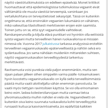
näyttö väestötutkimuksista on edelleen epäselvää. Monet kriitikot
huomauttavat että epidemiologisissa tutkimuksissa vegaanit eivät
välttämättä ole muuta väestöä terveempiä, varsinkaan jos
vertailukohtana on terveystietoiset sekasyöjät. Tässä on kuitenkin
ongelmana se, että ensinnäkin vegaanien lukumäärä on vähäinen,
mikä vaikeuttaa tilastollisesti merkitsevien erojen esiin saamista.
Toinen juttu on se, että syyt vegaaniudelle vaihtelevat.
Ranskanperunoilla ja kiljulla elävä punkkari voi hyvinkin olla eettisistä
syistä vegaani mutta terveellinen hänen ruokavalionsa ei missään
nimessä ole. Vuonna 2017
julkaistussa
tarkassa analyysissä eroteltiin
terveellinen vegaaniruokavalio epäterveellisestä ja nähtiin selvä ero
sydäntaudissa. Jos sama nähdään muidenkin mittareiden suhteen,
näyttö vegaaniruokavalion terveellisyydestä tarkentuu
merkittävästi.
Ravitsemusta voisi pureksia vielä paljon enemmänkin, mutta sen
sijaan palaan jälleen siihen simppeliin varma päälle -toteamukseen:
hyvin koostettu vegaaniruokavalio on kyllä sieltä terveellisimmästä
päästä mutta vaatii aloittelijalta vähän enemmän panostusta. Se
vaatii myös tiettyjen ravintolisien käyttöä. Se voi olla erinomainen
keino esim. laskea kolesteroliarvojaan mutta varmaa tietoa
ylivoimaisuudesta muihin nähden ei vielä ole. Vegaanidieetti on
kuitenkin oiva keino suunnata ruokavaliota kohti terveellisyyttä:
runsaasti kuitua ja kasviravintoaineita. Jos epäilyttää kaikkien