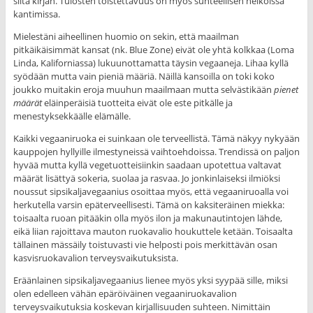
siitä kirjan. Tulosten toistettavuus on myös suhteellisen heikoissa
kantimissa.
Mielestäni aiheellinen huomio on sekin, että maailman
pitkäikäisimmät kansat (nk. Blue Zone) eivät ole yhtä kolkkaa (Loma
Linda, Kaliforniassa) lukuunottamatta täysin vegaaneja. Lihaa kyllä
syödään mutta vain pieniä määriä. Näillä kansoilla on toki koko
joukko muitakin eroja muuhun maailmaan mutta selvästikään
pienet
määrät
eläinperäisiä tuotteita eivät ole este pitkälle ja
menestyksekkäälle elämälle.
Kaikki vegaaniruoka ei suinkaan ole terveellistä. Tämä näkyy nykyään
kauppojen hyllyille ilmestyneissä vaihtoehdoissa. Trendissä on paljon
hyvää mutta kyllä vegetuotteisiinkin saadaan upotettua valtavat
määrät lisättyä sokeria, suolaa ja rasvaa. Jo jonkinlaiseksi ilmiöksi
noussut sipsikaljavegaanius osoittaa myös, että vegaaniruoalla voi
herkutella varsin epäterveellisesti. Tämä on kaksiteräinen miekka:
toisaalta ruoan pitääkin olla myös ilon ja makunautintojen lähde,
eikä liian rajoittava mauton ruokavalio houkuttele ketään. Toisaalta
tällainen mässäily toistuvasti vie helposti pois merkittävän osan
kasvisruokavalion terveysvaikutuksista.
Eräänlainen sipsikaljavegaanius lienee myös yksi syypää sille, miksi
olen edelleen vähän epäröiväinen vegaaniruokavalion
terveysvaikutuksia koskevan kirjallisuuden suhteen. Nimittäin