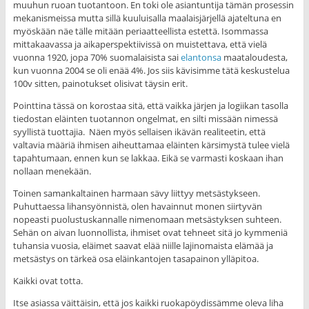
muuhun ruoan tuotantoon. En toki ole asiantuntija tämän prosessin
mekanismeissa mutta sillä kuuluisalla maalaisjärjellä ajateltuna en
myöskään näe tälle mitään periaatteellista estettä. Isommassa
mittakaavassa ja aikaperspektiivissä on muistettava, että vielä
vuonna 1920, jopa 70% suomalaisista sai
elantonsa
maataloudesta,
kun vuonna 2004 se oli enää 4%. Jos siis kävisimme tätä keskustelua
100v sitten, painotukset olisivat täysin erit.
Pointtina tässä on korostaa sitä, että vaikka järjen ja logiikan tasolla
tiedostan eläinten tuotannon ongelmat, en silti missään nimessä
syyllistä tuottajia. Näen myös sellaisen ikävän realiteetin, että
valtavia määriä ihmisen aiheuttamaa eläinten kärsimystä tulee vielä
tapahtumaan, ennen kun se lakkaa. Eikä se varmasti koskaan ihan
nollaan menekään.
Toinen samankaltainen harmaan sävy liittyy metsästykseen.
Puhuttaessa lihansyönnistä, olen havainnut monen siirtyvän
nopeasti puolustuskannalle nimenomaan metsästyksen suhteen.
Sehän on aivan luonnollista, ihmiset ovat tehneet sitä jo kymmeniä
tuhansia vuosia, eläimet saavat elää niille lajinomaista elämää ja
metsästys on tärkeä osa eläinkantojen tasapainon ylläpitoa.
Kaikki ovat totta.
Itse asiassa väittäisin, että jos kaikki ruokapöydissämme oleva liha