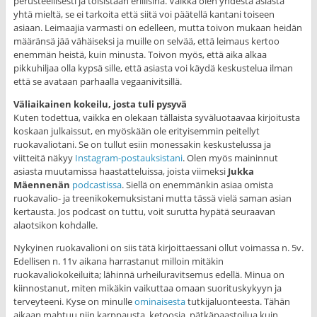
perusteellisesti ja toisistaan erillisinä. Vaikka olen yhdestä asiasta
yhtä mieltä, se ei tarkoita että siitä voi päätellä kantani toiseen
asiaan. Leimaajia varmasti on edelleen, mutta toivon mukaan heidän
määränsä jää vähäiseksi ja muille on selvää, että leimaus kertoo
enemmän heistä, kuin minusta. Toivon myös, että aika alkaa
pikkuhiljaa olla kypsä sille, että asiasta voi käydä keskustelua ilman
että se avataan parhaalla vegaanivitsillä.
Väliaikainen kokeilu, josta tuli pysyvä
Kuten todettua, vaikka en olekaan tällaista syväluotaavaa kirjoitusta
koskaan julkaissut, en myöskään ole erityisemmin peitellyt
ruokavaliotani. Se on tullut esiin monessakin keskustelussa ja
viitteitä näkyy
Instagram-postauksistani
. Olen myös maininnut
asiasta muutamissa haastatteluissa, joista viimeksi
Jukka
Mäennenän
podcastissa
. Siellä on enemmänkin asiaa omista
ruokavalio- ja treenikokemuksistani mutta tässä vielä saman asian
kertausta. Jos podcast on tuttu, voit surutta hypätä seuraavan
alaotsikon kohdalle.
Nykyinen ruokavalioni on siis tätä kirjoittaessani ollut voimassa n. 5v.
Edellisen n. 11v aikana harrastanut milloin mitäkin
ruokavaliokokeiluita; lähinnä urheiluravitsemus edellä. Minua on
kiinnostanut, miten mikäkin vaikuttaa omaan suorituskykyyn ja
terveyteeni. Kyse on minulle
ominaisesta
tutkijaluonteesta. Tähän
aikaan mahtuu niin karppausta, ketoosia, pätkäpaastoilua kuin