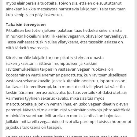
myös eläinperäisiä tuotteita. Toivon siis, että en ole suututtanut
ainakaan kaikkia metsäsystä harrastavia lukijoitani. Teitä tarvitaan,
kun sienipilvien pöly laskeutuu.
Takaisin terveyteen
Pitkällisen kiertotien jälkeen palataan taas hetkeksi siihen, mistä
minunkin kokeiluni lähti liikkeelle: vegaaniruokavalion terveellisyys.
Tässä vaiheessa tuskin tulee yllätyksenä, että tässäkin asiassa on
niitä tärkeitä nyansseja.
Kiireisimmälle lukijalle tarjoan pikatiivistelmän omasta
näkemyksestäni: riittävän monipuolisen ja kaikkiin
ravitsemuksellisiin tarpeisiin vastaavan vegaaniruokavalion
koostaminen vaatii enemmän panostusta, kun ravitsemuksellisesti
vastaava sekaruokavalio. Jos se kuitenkin onnistuu, lopputulos on
luultavasti terveellisempi, kuin monet dieettivillitykset tai väestön
keskimääräinen perusruokavalio. Jos taas vertailukohdaksi otetaan
Välimeren tyylinen sekaruokavalio, mikä sisältää myös
maitotuotteita ja jonkin verran lihaa, en usko vegaanidieetin olevan
parempi. Näyttö ei mielestäni riitä vetämään vahvoja johtopäätöksiä
mihinkään suuntaan. Mittareita on monia, ja niissä on hajontaa.
Joillakin mittareilla vegaanidieetti voi olla parempi, toisissa huonompi
ja joskus tuloksena on tasapeli.