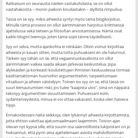
Ratkaisuni on seurausta näiden vastakohdasta; se on ollut
vastahakoista – monin paikoin kivuliastakin – älyllistä rimpuilua.
Tässä on se syy, miksi aiheesta syntyi myös tämä blogikirjoitus.
Minulle tämä prosessi on ollut äärimmäinen harjoitus kriittisessä
ajattelussa sekä tieteen ja filosofian arvostamisessa. Nämä ovat
kaikki blogini teemoja, joten tämä sopii tänne täydellisesti.
Syy on selvä, mutta ajankohta ei niinkään. Olisin voinut kirjoittaa
aiheesta jo kauan sitten, mutta totta puhuakseni en ole halunnut.
Tärkein syy tähän on se, että vegaaniruokavaliosta on ollut
äärimmäisen vaikea saada aikaan järkevää keskustelua. Jopa
älykkäiden ja korkeasti koulutettujen ihmisten keskuudessa törmää
käsittämättömän huonoihin argumentteihin, tarpeettomaan
vitsailuun ja aiheen väistelyyn. Toinen iso syy on se, että tässä on
suuri leimautumisen riski; jos tulee “kaapista ulos”, siinä on näppärä
tekosyy argumenttien sivuuttamiseen. Puhuessani esim.
sydänterveydestä, minua ei voi ottaa vakavasti, koska olen haiseva
hippi.
Ennakoidessani näitä seikkoja, olen lykännyt aiheesta kirjoittamista,
jotta ehtisin valottaa ajatusmaailmaani laajemmin. Toivon ajan
olevan nyt kypsä sille, että suurin osa säännöllisistä lukijoistani on jo
hoksannut, että pyrin aina ajattelemaan asioita mahdollisimman