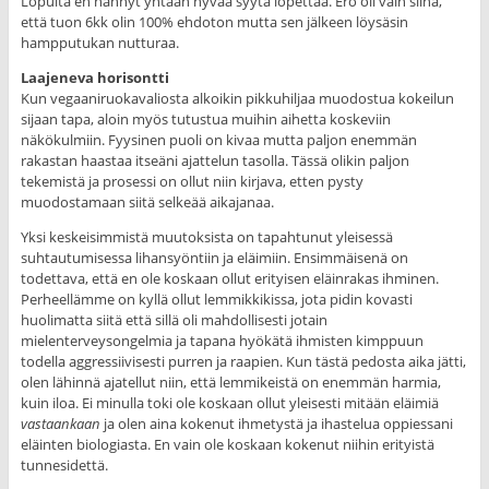
Lopulta en nähnyt yhtään hyvää syytä lopettaa. Ero oli vain siinä,
että tuon 6kk olin 100% ehdoton mutta sen jälkeen löysäsin
hampputukan nutturaa.
Laajeneva horisontti
Kun vegaaniruokavaliosta alkoikin pikkuhiljaa muodostua kokeilun
sijaan tapa, aloin myös tutustua muihin aihetta koskeviin
näkökulmiin. Fyysinen puoli on kivaa mutta paljon enemmän
rakastan haastaa itseäni ajattelun tasolla. Tässä olikin paljon
tekemistä ja prosessi on ollut niin kirjava, etten pysty
muodostamaan siitä selkeää aikajanaa.
Yksi keskeisimmistä muutoksista on tapahtunut yleisessä
suhtautumisessa lihansyöntiin ja eläimiin. Ensimmäisenä on
todettava, että en ole koskaan ollut erityisen eläinrakas ihminen.
Perheellämme on kyllä ollut lemmikkikissa, jota pidin kovasti
huolimatta siitä että sillä oli mahdollisesti jotain
mielenterveysongelmia ja tapana hyökätä ihmisten kimppuun
todella aggressiivisesti purren ja raapien. Kun tästä pedosta aika jätti,
olen lähinnä ajatellut niin, että lemmikeistä on enemmän harmia,
kuin iloa. Ei minulla toki ole koskaan ollut yleisesti mitään eläimiä
vastaankaan
ja olen aina kokenut ihmetystä ja ihastelua oppiessani
eläinten biologiasta. En vain ole koskaan kokenut niihin erityistä
tunnesidettä.