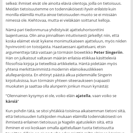
selkeä: ihmiset eivät ole ainoita eläviä olentoja, joilla on tietoisuus.
Meidän tietoisuutemme on todennäköisesti
hyvin
erilaista
kuin
monilla eläimillä mutta
ainoa
tietoisuuden muoto se ei missään
nimessä ole. Kiehtovaa, mutta ei vieläkään soittanut kelloja.
Nämä pari tiedonmurua yhdistyivät ajatteluhorisonttini
laajentuessa. Olin aina pinnallisen intuitivisesti järkeillyt niin, että
koska eläimet eivät kykene monimutkaiseen ajatteluun, myös niiden
hyvinvointi on toissijaista. Haastaessani ajatteluani, etsin
argumentteja tätä vastaan ja törmäsin bioeetikko
Peter Singeriin
.
Hän on julkaissut valtavan määrän erilaisia etiikkaa käsitteleviä
filosofisia kirjoja ja tieteellisiä artikkeleita. Häntä pidetään myös
yhtenä merkittävimmistä modernin eläinoikeusliikkeen
alullepanijoista. En ehtinyt päästä alkua pidemmälle Singerin
kirjoituksissa, kun törmäsin yhteen siteeraukseen (vapaasti
muokaten ja saattaa olla alunperin jonkun muun kynästä):
“Olennainen kysymys ei ole, voiko eläin
ajatella
, vaan voiko se
kärsiä
”
Kun pohdin tätä, se sitoi yhtäkkiä toisiinsa aikaisemman tietoni siitä,
että tietoisuuden tutkijoiden mukaan eläimillä todennäköisesti on
ihmisestä erilainen tietoisuus ja Nagelin ajatusleikin siitä, että
ihminen ei voi koskaan omalla ajattelullaan tuota tietoisuutta