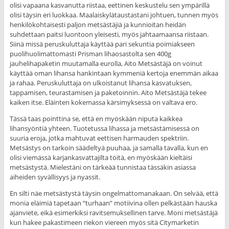
olisi vapaana kasvanutta riistaa, eettinen keskustelu sen ympärillä
olisi täysin eri luokkaa. Maalaiskylätaustastani johtuen, tunnen myös
henkilökohtaisesti paljon metsästäjiä ja kunnioitan heidän
suhdettaan paitsi luontoon yleisesti, myös jahtaamaansa riistaan.
Siinä missä peruskuluttaja käyttää pari sekuntia poimiakseen
puolihuolimattomasti Prisman lihaosastolta sen 400g
jauhelihapaketin muutamalla eurolla, Aito Metsästäjä on voinut
käyttää oman lihansa hankintaan kymmeniä kertoja enemmän aikaa
ja rahaa. Peruskuluttaja on ulkoistanut lihansa kasvatuksen,
tappamisen, teurastamisen ja paketoinnin. Aito Metsästäjä tekee
kaiken itse. Eläinten kokemassa kärsimyksessä on valtava ero.
Tässä taas pointtina se, että en myöskään niputa kaikkea
lihansyöntiä yhteen. Tuotetussa lihassa ja metsästämisessä on
suuria eroja, jotka mahtuvat eettisen harmauden spektriin.
Metsästys on tarkoin säädeltyä puuhaa, ja samalla tavalla, kun en
olisi viemässä karjankasvattajilta töitä, en myöskään kieltäisi
metsästystä. Mielestäni on tärkeää tunnistaa tässäkin asiassa
aiheiden syvällisyys ja nyassit.
En silti näe metsästystä täysin ongelmattomanakaan. On selvää, että
monia eläimiä tapetaan “turhaan” motiivina ollen pelkästään hauska
ajanviete, eikä esimerkiksi ravitsemuksellinen tarve. Moni metsästäjä
kun hakee pakastimeen riekon viereen myös sitä Citymarketin