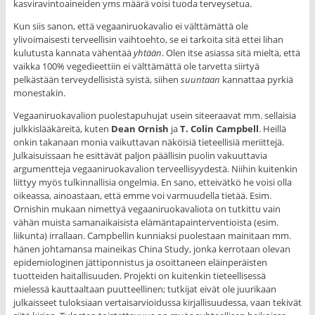
kasviravintoaineiden yms määrä voisi tuoda terveysetua.
Kun siis sanon, että vegaaniruokavalio ei välttämättä ole
ylivoimaisesti terveellisin vaihtoehto, se ei tarkoita sitä ettei lihan
kulutusta kannata vähentää
yhtään
. Olen itse asiassa sitä mieltä, että
vaikka 100% vegedieettiin ei välttämättä ole tarvetta siirtyä
pelkästään terveydellisistä syistä, siihen
suuntaan
kannattaa pyrkiä
monestakin.
Vegaaniruokavalion puolestapuhujat usein siteeraavat mm. sellaisia
julkkislääkäreitä, kuten
Dean Ornish
ja
T. Colin Campbell
. Heillä
onkin takanaan monia vaikuttavan näköisiä tieteellisiä meriittejä.
Julkaisuissaan he esittävät paljon päällisin puolin vakuuttavia
argumentteja vegaaniruokavalion terveellisyydestä. Niihin kuitenkin
liittyy myös tulkinnallisia ongelmia. En sano, etteivätkö he voisi olla
oikeassa, ainoastaan, että emme voi varmuudella tietää. Esim.
Ornishin mukaan nimettyä vegaaniruokavaliota on tutkittu vain
vähän muista samanaikaisista elämäntapainterventioista (esim.
liikunta) irrallaan. Campbellin kunniaksi puolestaan mainitaan mm.
hänen johtamansa maineikas China Study, jonka kerrotaan olevan
epidemiologinen jättiponnistus ja osoittaneen eläinperäisten
tuotteiden haitallisuuden. Projekti on kuitenkin tieteellisessä
mielessä kauttaaltaan puutteellinen; tutkijat eivät ole juurikaan
julkaisseet tuloksiaan vertaisarvioidussa kirjallisuudessa, vaan tekivät