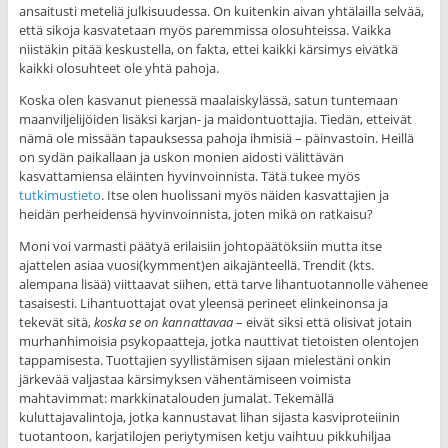
ansaitusti meteliä julkisuudessa. On kuitenkin aivan yhtälailla selvää,
että sikoja kasvatetaan myös paremmissa olosuhteissa. Vaikka
niistäkin pitää keskustella, on fakta, ettei kaikki kärsimys eivätkä
kaikki olosuhteet ole yhtä pahoja.
Koska olen kasvanut pienessä maalaiskylässä, satun tuntemaan
maanviljelijöiden lisäksi karjan- ja maidontuottajia. Tiedän, etteivät
nämä ole missään tapauksessa pahoja ihmisiä – päinvastoin. Heillä
on sydän paikallaan ja uskon monien aidosti välittävän
kasvattamiensa eläinten hyvinvoinnista. Tätä tukee myös
tutkimustieto
. Itse olen huolissani myös näiden kasvattajien ja
heidän perheidensä hyvinvoinnista, joten mikä on ratkaisu?
Moni voi varmasti päätyä erilaisiin johtopäätöksiin mutta itse
ajattelen asiaa vuosi(kymment)en aikajänteellä. Trendit (kts.
alempana lisää) viittaavat siihen, että tarve lihantuotannolle vähenee
tasaisesti. Lihantuottajat ovat yleensä perineet elinkeinonsa ja
tekevät sitä,
koska se on kannattavaa
– eivät siksi että olisivat jotain
murhanhimoisia psykopaatteja, jotka nauttivat tietoisten olentojen
tappamisesta. Tuottajien syyllistämisen sijaan mielestäni onkin
järkevää valjastaa kärsimyksen vähentämiseen voimista
mahtavimmat: markkinatalouden jumalat. Tekemällä
kuluttajavalintoja, jotka kannustavat lihan sijasta kasviproteiinin
tuotantoon, karjatilojen periytymisen ketju vaihtuu pikkuhiljaa