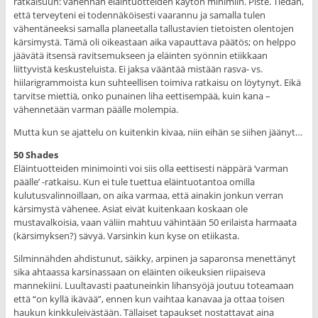
ratkaisuun: vähennän eläintuotteiden käytön minimiin. Piste. Tiedän,
että terveyteni ei todennäköisesti vaarannu ja samalla tulen
vähentäneeksi samalla planeetalla tallustavien tietoisten olentojen
kärsimystä. Tämä oli oikeastaan aika vapauttava päätös; on helppo
jäävätä itsensä ravitsemukseen ja eläinten syönnin etiikkaan
liittyvistä keskusteluista. Ei jaksa vääntää mistään rasva- vs.
hiilarigrammoista kun suhteellisen toimiva ratkaisu on löytynyt. Eikä
tarvitse miettiä, onko punainen liha eettisempää, kuin kana –
vähennetään varman päälle molempia.
Mutta kun se ajattelu on kuitenkin kivaa, niin eihän se siihen jäänyt…
50 Shades
Eläintuotteiden minimointi voi siis olla eettisesti näppärä ‘varman
päälle’ -ratkaisu. Kun ei tule tuettua eläintuotantoa omilla
kulutusvalinnoillaan, on aika varmaa, että ainakin jonkun verran
kärsimystä vähenee. Asiat eivät kuitenkaan koskaan ole
mustavalkoisia, vaan väliin mahtuu vähintään 50 erilaista harmaata
(kärsimyksen?) sävyä. Varsinkin kun kyse on etiikasta.
Silminnähden ahdistunut, säikky, arpinen ja saparonsa menettänyt
sika ahtaassa karsinassaan on eläinten oikeuksien riipaiseva
mannekiini. Luultavasti paatuneinkin lihansyöjä joutuu toteamaan
että “on kyllä ikävää”, ennen kun vaihtaa kanavaa ja ottaa toisen
haukun kinkkuleivästään. Tällaiset tapaukset nostattavat aina