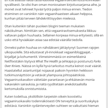
En itse asiassa halua tässä käsitellä vegaaniravitsemusta kovinkaan
syvällisesti. Se olisi ihan oman moniosaisen kirjoitussarjansa aihe, ja
monet ovat tehneet hyvää työtä paljon minua ennen. Tiedon
etsiminen on varsinkin näin vegaanihaasteen aikaan helppoa,
kunhan pitää terveen lähdekriittisyyden mielessä.
Otan kuitenkin tähän puoleen blogini teeman mukaisen
näkökulman. Nimittäin sen, että vegaaniravitsemuksesta liikkuu
valtavan paljon huuhaata. Sellainen korpeaa minua erityisesti, sillä en
usko että hyvääkään asiaa saa edistää väärällä tiedolla.
Onneksi pahin huuhaa on nähdäkseni jättäytynyt Suomen rajojen
ulkopuolelle. Sitä edustavat yli-innokkaat vegaanibloggaajat, -
kirjailijat ja kohumentit. Viimeisimmästä on esimerkkeinä
Netflixistäkin löytyvä
What The Health
ja (ehkäpä jo poistunut)
Forks
Over Knives
. Näissä on kyllä hyvä tarkoitus mutta keinot ovat väärät.
Haastatellut asiantuntijat nojaavat paikoin hyvinkin heikkoon
tutkimusnäyttöön ja vetävät yliampuvia johtopäätöksiä.
Vegaaniruokavalion väitetään parantavan ja ehkäisevän monia
vakaviakin sairauksia, ja näitä ryyditetään anekdotaalisilla
kertomuksilla onnistumisista.
Kuten todettua, yksilöllisiin tarpeisiin oikein koostettu
vegaaniruokavalio todennäköisesti ON terveyttä ja suorituskykyä
edistävä. Varsinkin sydänterveyden suhteen se vaikuttaisi hieman