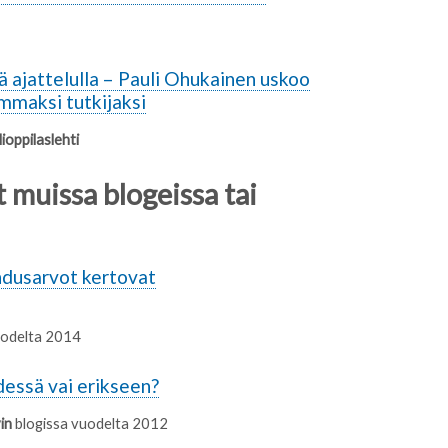
ä ajattelulla – Pauli Ohukainen uskoo
maksi tutkijaksi
ioppilaslehti
 muissa blogeissa tai
ehdusarvot kertovat
vuodelta 2014
dessä vai erikseen?
in
blogissa vuodelta 2012