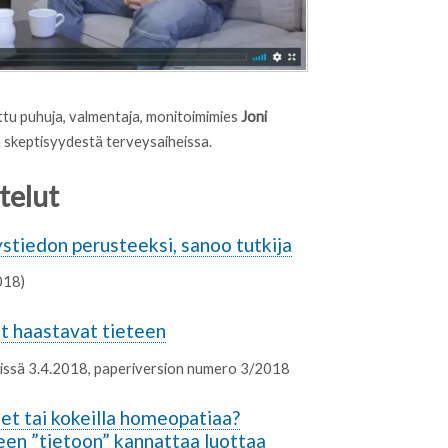
osittu puhuja, valmentaja, monitoimimies
Joni
 skeptisyydestä terveysaiheissa.
ttelut
stiedon perusteeksi, sanoo tutkija
018)
 haastavat tieteen
 netissä 3.4.2018, paperiversion numero 3/2018
eet tai kokeilla homeopatiaa?
seen ”tietoon” kannattaa luottaa