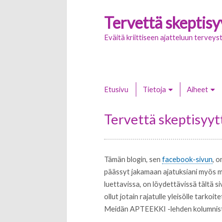
Tervettä skeptisy
Eväitä kriittiseen ajatteluun tervey
Etusivu
Tietoja
Aiheet
Tervettä skeptisyyt
Tämän blogin, sen
facebook-sivun
, 
päässyt jakamaan ajatuksiani myös mu
luettavissa, on löydettävissä tältä si
ollut jotain rajatulle yleisölle tarko
Meidän APTEEKKI -lehden kolumnist