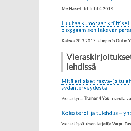
Me Naiset
-lehti 14.4.2018
Huuhaa kumotaan kriittisell
bloggaamisen tekevän parem
Kaleva
28.3.2017, alunperin
Oulun Yl
Vieraskirjoitukset
lehdissä
Mitä erilaiset rasva- ja tul
sydänterveydestä
Vieraskynä
Trainer 4 You
:n sivulla 
Kolesteroli ja tulehdus – yh
Vieraskirjoitukseni kirjailija
Varpu Tav