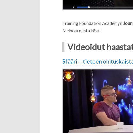
Training Foundation Academyn
Joun
Melbournesta käsin
Videoidut haastat
Sfääri – tieteen ohituskaist