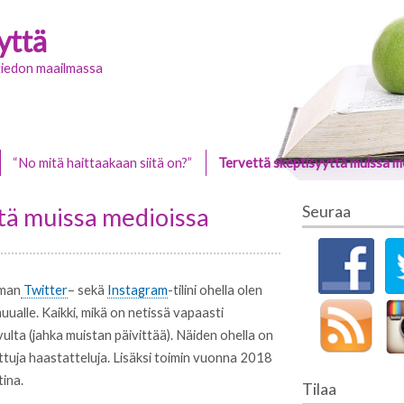
yttä
stiedon maailmassa
“No mitä haittaakaan siitä on?”
Tervettä skeptisyyttä muissa m
tä muissa medioissa
Seuraa
oman
Twitter
– sekä
Instagram
-tilini ohella olen
ualle. Kaikki, mikä on netissä vapaasti
vulta (jahka muistan päivittää). Näiden ohella on
itettuja haastatteluja. Lisäksi toimin vuonna 2018
ina.
Tilaa