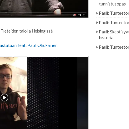
tunnistusopas
Pauli
:
Tunteeton
Pauli
:
Tunteeton
Tieteiden talolla Helsingissä
Pauli
:
Skeptisyy
historia
vastataan feat. Pauli Ohukainen
Pauli
:
Tunteeton