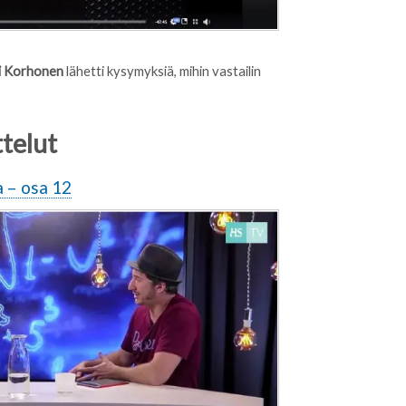
i Korhonen
lähetti kysymyksiä, mihin vastailin
telut
a – osa 12