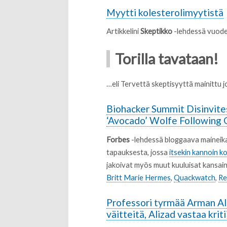
Myytti kolesterolimyytistä
Artikkelini
Skeptikko
-lehdessä vuode
Torilla tavataan!
…eli Tervettä skeptisyyttä mainittu
Biohacker Summit Disinvite
‘Avocado’ Wolfe Following 
Forbes
-lehdessä bloggaava maineika
tapauksesta, jossa
itsekin kannoin k
jakoivat myös muut kuuluisat kansain
Britt Marie Hermes
,
Quackwatch
,
Re
Professori tyrmää Arman Ali
väitteitä, Alizad vastaa kriti