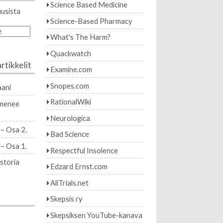
Science Based Medicine
uusista
Science-Based Pharmacy
e
What's The Harm?
Quackwatch
rtikkelit
Examine.com
Snopes.com
ani
RationalWiki
imenee
Neurologica
 – Osa 2.
Bad Science
 – Osa 1.
Respectful Insolence
istoria
Edzard Ernst.com
AllTrials.net
Skepsis ry
Skepsiksen YouTube-kanava