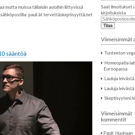
Saat ilmoitukset 
a mutta muissa tällaisiin asioihin liittyvissä
kirjoituksista
sähköpostilla: pauli ät tervettäskeptisyyttä.net
Sähköpostiosoit
Viimeisimmät a
 10 sääntöä
Tunteeton vega
Homeopatia la
Euroopassa
Lauluja leivästä
Lauluja leivästä
Skeptisyyteni h
Viimeisimmät
kommentit
Pauli
:
Huuhaan