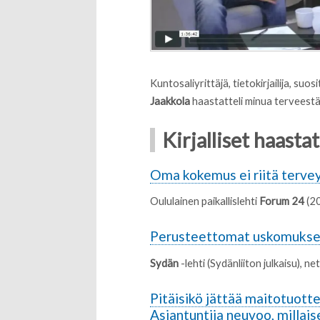
Kuntosaliyrittäjä, tietokirjailija, su
Jaakkola
haastatteli minua terveestä
Kirjalliset haasta
Oma kokemus ei riitä tervey
Oululainen paikallislehti
Forum 24
(2
Perusteettomat uskomukset
Sydän
-lehti (Sydänliiton julkaisu),
Pitäisikö jättää maitotuott
Asiantuntija neuvoo, millai