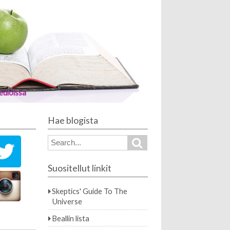
edioissa
Hae blogista
Search
Search
for:
Suositellut linkit
Skeptics' Guide To The
Universe
Beallin lista