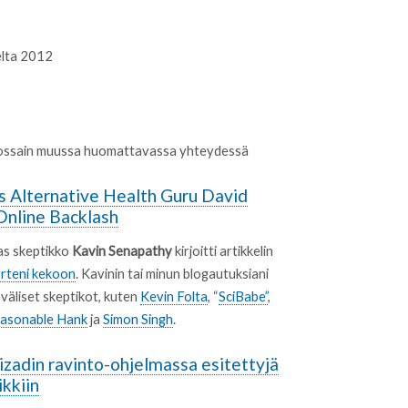
lta 2012
 jossain muussa huomattavassa yhteydessä
s Alternative Health Guru David
Online Backlash
s skeptikko
Kavin Senapathy
kirjoitti artikkelin
orteni kekoon
. Kavinin tai minun blogautuksiani
väliset skeptikot, kuten
Kevin Folta
, “
SciBabe”
,
asonable Hank
ja
Simon Singh
.
zadin ravinto-ohjelmassa esitettyjä
ikkiin