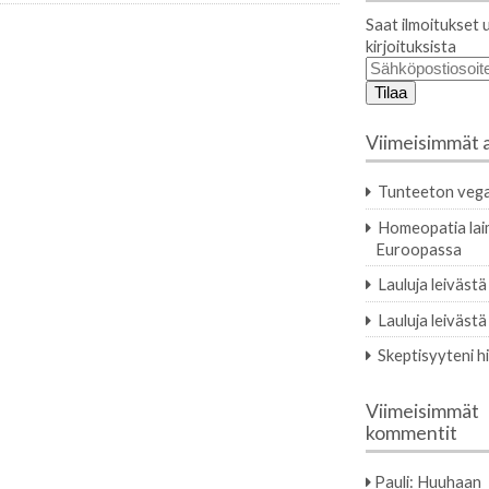
Saat ilmoitukset 
kirjoituksista
Sähköpostiosoit
Viimeisimmät a
Tunteeton vega
Homeopatia la
Euroopassa
Lauluja leivästä
Lauluja leivästä
Skeptisyyteni h
Viimeisimmät
kommentit
Pauli
:
Huuhaan