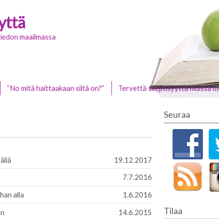
yttä
stiedon maailmassa
“No mitä haittaakaan siitä on?”
Tervettä skeptisyyttä muissa m
Seuraa
äliä
19.12.2017
7.7.2016
han alla
1.6.2016
Tilaa
an
14.6.2015