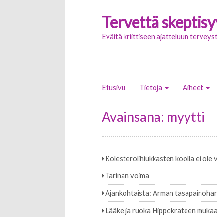
Tervettä skeptisy
Eväitä kriittiseen ajatteluun tervey
Etusivu
Tietoja
Aiheet
Avainsana:
myytti
Kolesterolihiukkasten koolla ei ole v
Tarinan voima
Ajankohtaista: Arman tasapainohar
Lääke ja ruoka Hippokrateen muka