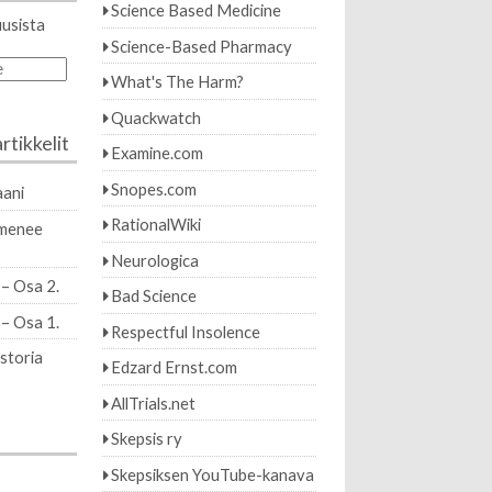
Science Based Medicine
uusista
Science-Based Pharmacy
e
What's The Harm?
Quackwatch
rtikkelit
Examine.com
Snopes.com
ani
RationalWiki
imenee
Neurologica
 – Osa 2.
Bad Science
 – Osa 1.
Respectful Insolence
istoria
Edzard Ernst.com
AllTrials.net
Skepsis ry
Skepsiksen YouTube-kanava