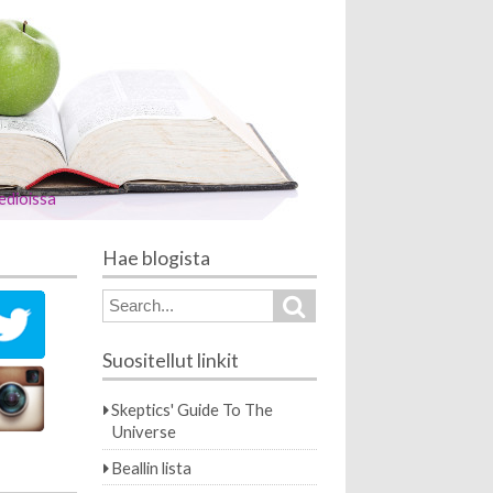
edioissa
Hae blogista
Search
Search
for:
Suositellut linkit
Skeptics' Guide To The
Universe
Beallin lista