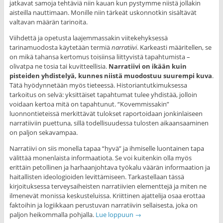
jatkavat samoja tehtäviä niin kauan kun pystymme niistä jollakin
aisteilla nauttimaan. Monille niin tärkeät uskonnotkin sisältävät
valtavan määrän tarinoita.
Viihdettä ja opetusta laajemmassakin viitekehyksessä
tarinamuodosta käytetään termiä
narratiivi
. Karkeasti määritellen, se
on mikä tahansa kertomus toisiinsa liittyvistä tapahtumista –
olivatpa ne tosia tai kuvitteellisia.
Narratiivi on ikään kuin
pisteiden yhdistelyä, kunnes niistä muodostuu suurempi kuva
.
Tätä hyödynnetään myös tieteessä. Historiantutkimuksessa
tarkoitus on selvä: yksittäiset tapahtumat tulee yhdistää, jolloin
voidaan kertoa mitä on tapahtunut. “Kovemmissakin”
luonnontieteissä merkittävät tulokset raportoidaan jonkinlaiseen
narratiiviin puettuna, sillä todellisuudessa tulosten aikaansaaminen
on paljon sekavampaa.
Narratiivi on siis monella tapaa “hyvä” ja ihmiselle luontainen tapa
välittää monenlaista informaatiota. Se voi kuitenkin olla myös
erittäin petollinen ja harhaanjohtava työkalu väärän informaation ja
haitallisten ideologioiden levittämiseen. Tarkastellaan tässä
kirjoituksessa terveysaiheisten narratiivien elementtejä ja miten ne
ilmenevät monissa keskusteluissa. Kriittinen ajattelija osaa erottaa
faktoihin ja logiikkaan perustuvan narratiivin sellaisesta, joka on
paljon heikommalla pohjalla.
Lue loppuun
→