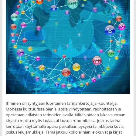
Ihminen on syntyjään luontainen tarinankertoja ja -kuuntelija.
Monessa kulttuurissa pieniä lapsia viihdytetään, rauhoitetaan ja
opetetaan erilaisten tarinoiden avulla. Niitä voidaan lukea suoraan
kirjasta mutta myös laulaa tai lausua runomitassa. Joskus tarina
kerrotaan käyttämällä apuna paikallaan pysyviä tai liikkuvia kuvia,
joskus leluja/nukkeja. Tämä jatkuu koko eliniän; elokuvat ja kirjat