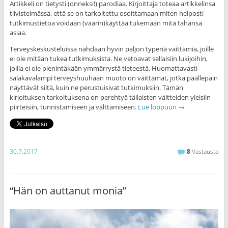
Artikkeli on tietysti (onneksi!) parodiaa. Kirjoittaja toteaa artikkelinsa
tiivistelmässä, että se on tarkoitettu osoittamaan miten helposti
tutkimustietoa voidaan (väärin)käyttää tukemaan mitä tahansa
asiaa.
Terveyskeskusteluissa nähdään hyvin paljon typeriä väittämiä, joille
ei ole mitään tukea tutkimuksista. Ne vetoavat sellaisiin lukijoihin,
joilla ei ole pienintäkään ymmärrystä tieteestä. Huomattavasti
salakavalampi terveyshuuhaan muoto on väittämät, jotka päällepäin
näyttävät siltä, kuin ne perustuisivat tutkimuksiin. Tämän
kirjoituksen tarkoituksena on perehtyä tällaisten väitteiden yleisiin
piirteisiin, tunnistamiseen ja välttämiseen.
Lue loppuun
→
30.7.2017
8
Vastausta
“Hän on auttanut monia”