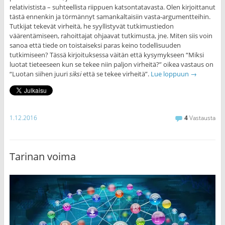
relativistista – suhteellista riippuen katsontatavasta. Olen kirjoittanut
tästä ennenkin ja törmännyt samankaltaisiin vasta-argumentteihin.
Tutkijat tekevät virheitä, he syyllistyvät tutkimustiedon
väärentämiseen, rahoittajat ohjaavat tutkimusta, jne. Miten siis voin
sanoa että tiede on toistaiseksi paras keino todellisuuden
tutkimiseen? Tässä kirjoituksessa väitän että kysymykseen “Miksi
luotat tieteeseen kun se tekee niin paljon virheitä?” oikea vastaus on
“Luotan siihen juuri
siksi
että se tekee virheitä”.
Lue loppuun
→
1.12.2016
4
Vastausta
Tarinan voima