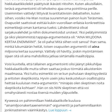
hiekkalaatikkoleikit päättyivät ikävästi riitoihin. Kuten aikuisillakin,
terävä argumentointi oli tehokeino ajaa oma pointtinsa perille.
Useimmiten väittelyt liittyivät kvantitatiivisiin debatteihin, kuten
siihen, voisiko He-Man nostaa suuremman painon kuin Teräsmies.
Osapuolet saattoivat esittää kukin vuorollaan erilaisia konkreettisia
esimerkkejä oman kantansa tueksi. Lähdeviitteinä olivat
sarjakuvalehdet ja niihin dokumentoidut uroteot. Yksi pelätyimmistä
(ja siksi yleisimmistä) tappaja-argumenteista oli: “AINA MILJOONA
KERTAA ENEMMÄN!!”. Se oli paha! Mitä siihen voit sanoa? Ihan sama,
minkä lukumäärän heität, toisen osapuolen argumentti oli
aina
miljoona kertaa suurempi. Väittely oli hävitty, joskin myöntämisen
sijaan sitä oli aina mahdollista jatkaa siirtämällä maalitolppia.
Voisi kuvitella, että tällainen argumentointi olisi jäänyt pikkuhiljaa
hiekkalaatikoille mutta siihen saattaa joskus törmätä aikuistenkin
maailmassa. Yksi tuttu esimerkki on se kun puhutaan skeptisyydestä
ja eritoten skeptikoista. Hyvin usein joku keskusteluun osallistujista
heittää kuuluisan meta-argumentin: “minäpäs olen skeptinen noita
skeptikoita kohtaan”. Hän on siis NIIN skeptinen että voi
omahyväisesti nostaa itsensä muiden yläpuolelle.
Kyseessä on pahimmillaan hiekkalaatikolle kuuluva
“ainamiljoonakertaaenemmän!”-argumentti ja parhaimmillaankin
jonkinasteinen väärinkäsitys.
Lue loppuun
→