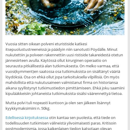
Vuosia sitten oikean polveni eturistiside katkesi
itsepuolustustreeneissä ja päädyin niin sanotusti Pöydälle. Minut
nukutettiin ja polveen rakennettiin uusi ristiside takareidestä otetun
jännesiirteen avulla. Käytössä ollut kirurginen operaatio on
seurausta pitkällisestä alan tutkimuksesta. On melko varmaa, että
vuosi(kymment)en saatossa osa tutkimuksista on sisältänyt vääriä
löydöksiä. Osa on ehkä ollut jopa tarkoituksella vilpillisiä. On myös
mahdollista että nukutusaineen valmistanut firma on historiansa
aikana syyllistynyt tutkimustiedon pimittämiseen. Ehkä joku saamiini
kipulääkkeisiin johtaneista tutkimuksista sisälsi väärennettyä tietoa.
Mutta polvi tuli nopeasti kuntoon ja olen sen jälkeen lisännyt
kyykkymaksimiini n. 50kg.
Edellisessä kirjoituksessa
otin kantaa sen puolesta, että tiede on
todellisuuden tutkimisen välineistä ylivoimaisesti paras. Kritisoin
postmodernismia, jossa kaikenlaisen tiedon katsotaan olevan