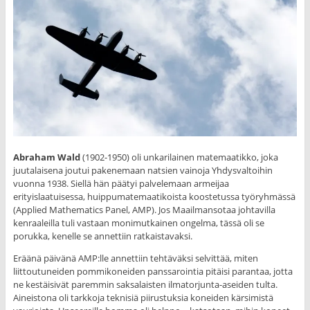
Abraham Wald
(1902-1950) oli unkarilainen matemaatikko, joka
juutalaisena joutui pakenemaan natsien vainoja Yhdysvaltoihin
vuonna 1938. Siellä hän päätyi palvelemaan armeijaa
erityislaatuisessa, huippumatemaatikoista koostetussa työryhmässä
(Applied Mathematics Panel, AMP). Jos Maailmansotaa johtavilla
kenraaleilla tuli vastaan monimutkainen ongelma, tässä oli se
porukka, kenelle se annettiin ratkaistavaksi.
Eräänä päivänä AMP:lle annettiin tehtäväksi selvittää, miten
liittoutuneiden pommikoneiden panssarointia pitäisi parantaa, jotta
ne kestäisivät paremmin saksalaisten ilmatorjunta-aseiden tulta.
Aineistona oli tarkkoja teknisiä piirustuksia koneiden kärsimistä