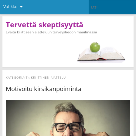
Valikko
Tervettä skeptisyyttä
Eväitä kriittiseen ajatteluun terveystiedon maailmassa
KATEGORIA(T):
KRIITTINEN AJATTELU
Motivoitu kirsikanpoiminta