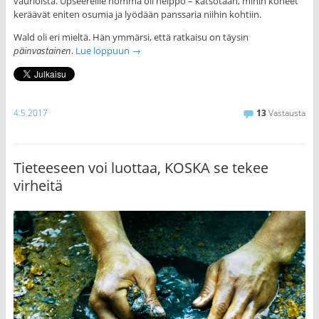
vaurioista. Upseereille homma oli helppo – katsotaan, mihin koneet
keräävät eniten osumia ja lyödään panssaria niihin kohtiin.
Wald oli eri mieltä. Hän ymmärsi, että ratkaisu on täysin
päinvastainen
.
Lue loppuun
→
4.5.2017
13
Vastausta
Tieteeseen voi luottaa, KOSKA se tekee
virheitä