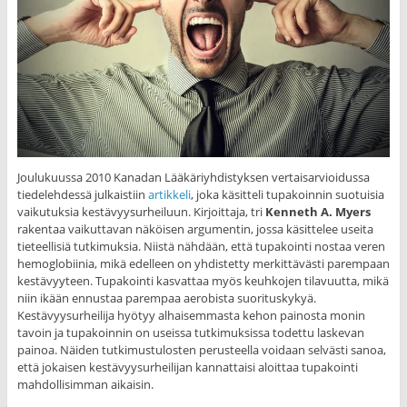
Joulukuussa 2010 Kanadan Lääkäriyhdistyksen vertaisarvioidussa
tiedelehdessä julkaistiin
artikkeli
, joka käsitteli tupakoinnin suotuisia
vaikutuksia kestävyysurheiluun. Kirjoittaja, tri
Kenneth A. Myers
rakentaa vaikuttavan näköisen argumentin, jossa käsittelee useita
tieteellisiä tutkimuksia. Niistä nähdään, että tupakointi nostaa veren
hemoglobiinia, mikä edelleen on yhdistetty merkittävästi parempaan
kestävyyteen. Tupakointi kasvattaa myös keuhkojen tilavuutta, mikä
niin ikään ennustaa parempaa aerobista suorituskykyä.
Kestävyysurheilija hyötyy alhaisemmasta kehon painosta monin
tavoin ja tupakoinnin on useissa tutkimuksissa todettu laskevan
painoa. Näiden tutkimustulosten perusteella voidaan selvästi sanoa,
että jokaisen kestävyysurheilijan kannattaisi aloittaa tupakointi
mahdollisimman aikaisin.