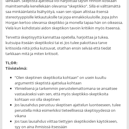
lainkaan. Skeptistä ajattelua voi harjoittaa täysin rinnoin koskaan
mainitsemalla kenellekään olevansa “skeptikko”. Sillä ei välttämättä
saa minkäänlaista lisähyötyä, vaan sen sijaan altistaa itsensä
stereotyyppisille letkautuksille tai jopa ennakkoluuloille. Jopa John
Horgan kertoo olevansa skeptikko ja monella tapaa hän on oikeassa.
Vielä kun kohdistaisi aidon skeptikon tavoin kritiikin myös itseensä.
Tervettä skeptisyyttä kannattaa opetella, harjoittaa ja tukea,
kutsuipa itseään skeptikoksi tai ei. Jos tulee pakottava tarve
kritisoida niitä jotka kutsuvat, otathan ensin selvää että tiedät
tarkkaan mitä ja miten kritisoit.
TL;DR:
Tiivistelmä:
“Olen skeptinen skeptikoita kohtaan” on usein kuultu
argumentti skeptistä ajattelua kohtaan
Ylimielisenä ja tarkemmin perustelemattomana se ansaitsee
vastaukseksi vain sen, että myös skeptikko-skeptikoita
kohtaan voi olla skeptinen
Jos lausahdus perustuu skeptisen ajattelun luonteeseen, tulee
perustella mikä esimerkiksi tieteellisessä skeptisyydessä on
vikana
Jos taas lausahdus viittaa tiettyjen skeptikoiden käytökseen,
syy on aina ihmisissä itsessään