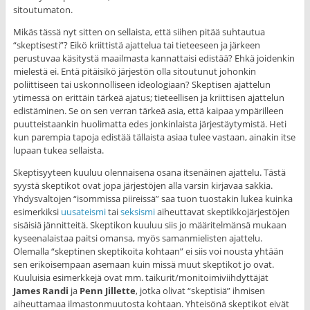
sitoutumaton.
Mikäs tässä nyt sitten on sellaista, että siihen pitää suhtautua
“skeptisesti”? Eikö kriittistä ajattelua tai tieteeseen ja järkeen
perustuvaa käsitystä maailmasta kannattaisi edistää? Ehkä joidenkin
mielestä ei. Entä pitäisikö järjestön olla sitoutunut johonkin
poliittiseen tai uskonnolliseen ideologiaan? Skeptisen ajattelun
ytimessä on erittäin tärkeä ajatus; tieteellisen ja kriittisen ajattelun
edistäminen. Se on sen verran tärkeä asia, että kaipaa ympärilleen
puutteistaankin huolimatta edes jonkinlaista järjestäytymistä. Heti
kun parempia tapoja edistää tällaista asiaa tulee vastaan, ainakin itse
lupaan tukea sellaista.
Skeptisyyteen kuuluu olennaisena osana itsenäinen ajattelu. Tästä
syystä skeptikot ovat jopa järjestöjen alla varsin kirjavaa sakkia.
Yhdysvaltojen “isommissa piireissä” saa tuon tuostakin lukea kuinka
esimerkiksi
uusateismi
tai
seksismi
aiheuttavat skeptikkojärjestöjen
sisäisiä jännitteitä. Skeptikon kuuluu siis jo määritelmänsä mukaan
kyseenalaistaa paitsi omansa, myös samanmielisten ajattelu.
Olemalla “skeptinen skeptikoita kohtaan” ei siis voi nousta yhtään
sen erikoisempaan asemaan kuin missä muut skeptikot jo ovat.
Kuuluisia esimerkkejä ovat mm. taikurit/monitoimiviihdyttäjät
James Randi
ja
Penn Jillette
, jotka olivat “skeptisiä” ihmisen
aiheuttamaa ilmastonmuutosta kohtaan. Yhteisönä skeptikot eivät