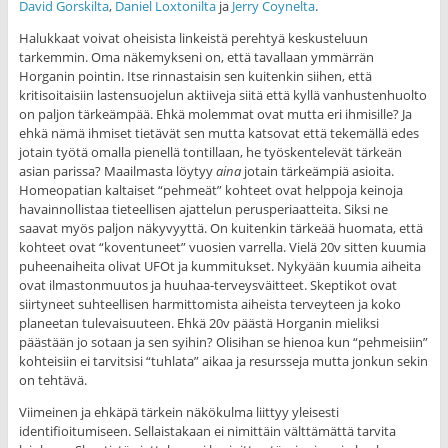
David Gorskilta
,
Daniel Loxtonilta
ja
Jerry Coynelta
.
Halukkaat voivat oheisista linkeistä perehtyä keskusteluun
tarkemmin. Oma näkemykseni on, että tavallaan ymmärrän
Horganin pointin. Itse rinnastaisin sen kuitenkin siihen, että
kritisoitaisiin lastensuojelun aktiiveja siitä että kyllä vanhustenhuolto
on paljon tärkeämpää. Ehkä molemmat ovat mutta eri ihmisille? Ja
ehkä nämä ihmiset tietävät sen mutta katsovat että tekemällä edes
jotain työtä omalla pienellä tontillaan, he työskentelevät tärkeän
asian parissa? Maailmasta löytyy
aina
jotain tärkeämpiä asioita.
Homeopatian kaltaiset “pehmeät” kohteet ovat helppoja keinoja
havainnollistaa tieteellisen ajattelun perusperiaatteita. Siksi ne
saavat myös paljon näkyvyyttä. On kuitenkin tärkeää huomata, että
kohteet ovat “koventuneet” vuosien varrella. Vielä 20v sitten kuumia
puheenaiheita olivat UFOt ja kummitukset. Nykyään kuumia aiheita
ovat ilmastonmuutos ja huuhaa-terveysväitteet. Skeptikot ovat
siirtyneet suhteellisen harmittomista aiheista terveyteen ja koko
planeetan tulevaisuuteen. Ehkä 20v päästä Horganin mieliksi
päästään jo sotaan ja sen syihin? Olisihan se hienoa kun “pehmeisiin”
kohteisiin ei tarvitsisi “tuhlata” aikaa ja resursseja mutta jonkun sekin
on tehtävä.
Viimeinen ja ehkäpä tärkein näkökulma liittyy yleisesti
identifioitumiseen. Sellaistakaan ei nimittäin välttämättä tarvita