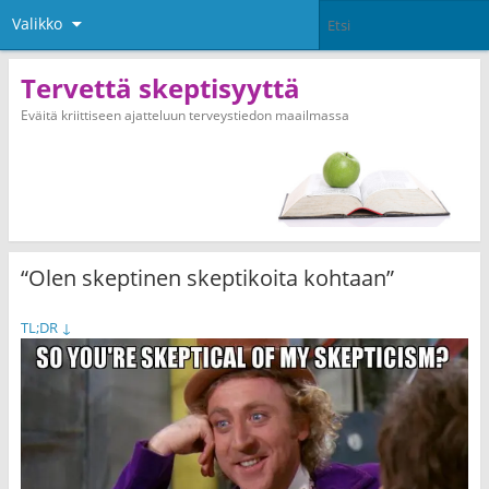
Valikko
Tervettä skeptisyyttä
Eväitä kriittiseen ajatteluun terveystiedon maailmassa
“Olen skeptinen skeptikoita kohtaan”
TL;DR
↓