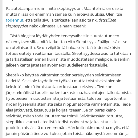
Palautetaanpa mieliin, mitä skeptisyys on. Määritelmiä on useita
mutta niissä on enemmän samaa kuin eroavaisuuksia. Olen itse
todennut
, että tällä sivulla tarkastellaan asioita nk.
tieteellisen
skeptisyyden
näkökulmasta. Lainaan itseäni:
….Tästä blogista löydät yhden terveysaiheisiin suuntautuneen
näkemyksen siitä, mitä tarkoittaa Aito Skeptisyys. Epäilyn lisäksi se
on uteliaisuutta. Se on vilpitöntä halua selvittää todennäköisin
totuus esitetyn väittämän taustalla. Skeptisyydessä asioita tutkitaan
ja tarkastellaan ennen kuin niistä muodostetaan mielipide. Ja senkin
jälkeen kanta jätetään avoimeksi uudelleentarkastelulle.
Skeptikko käyttää väittämien todenperäisyyden selvittämiseen
tiedettä. Se ei ole täydellinen työkalu mutta toistaiseksi hienoin
keksintö, minkä ihmiskunta on koskaan keksinyt. Tiede on
järjestelmällistä todellisuuden tarkastelua, havaintojen tallentamista,
hypoteesien muodostamista ja testaamista, tulosten raportointia,
niiden kyseenalaistamista sekä riippumatonta varmentamista. Tiede
elää jatkuvasti, kasautuu ja korjaa itseään. Se on paras keino
selvittää, miten todellisuutemme toimii. Selvittäessään totuutta,
skeptikko seuraa tieteellistä todistusaineistoa ja kallistuu sille
puolelle, missä sitä on enemmän. Hän kuitenkin muistaa myös, että
jonain päivänä tiede voi tukea jotain toista näkemystä enemmän ja