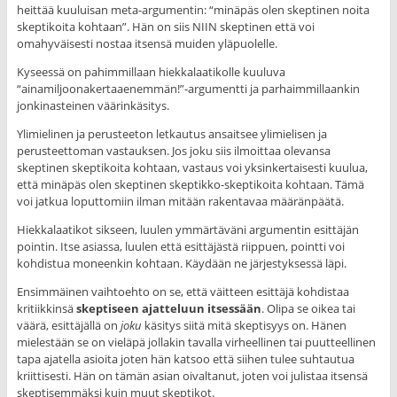
heittää kuuluisan meta-argumentin: “minäpäs olen skeptinen noita
skeptikoita kohtaan”. Hän on siis NIIN skeptinen että voi
omahyväisesti nostaa itsensä muiden yläpuolelle.
Kyseessä on pahimmillaan hiekkalaatikolle kuuluva
“ainamiljoonakertaaenemmän!”-argumentti ja parhaimmillaankin
jonkinasteinen väärinkäsitys.
Ylimielinen ja perusteeton letkautus ansaitsee ylimielisen ja
perusteettoman vastauksen. Jos joku siis ilmoittaa olevansa
skeptinen skeptikoita kohtaan, vastaus voi yksinkertaisesti kuulua,
että minäpäs olen skeptinen skeptikko-skeptikoita kohtaan. Tämä
voi jatkua loputtomiin ilman mitään rakentavaa määränpäätä.
Hiekkalaatikot sikseen, luulen ymmärtäväni argumentin esittäjän
pointin. Itse asiassa, luulen että esittäjästä riippuen, pointti voi
kohdistua moneenkin kohtaan. Käydään ne järjestyksessä läpi.
Ensimmäinen vaihtoehto on se, että väitteen esittäjä kohdistaa
kritiikkinsä
skeptiseen ajatteluun itsessään
. Olipa se oikea tai
väärä, esittäjällä on
joku
käsitys siitä mitä skeptisyys on. Hänen
mielestään se on vieläpä jollakin tavalla virheellinen tai puutteellinen
tapa ajatella asioita joten hän katsoo että siihen tulee suhtautua
kriittisesti. Hän on tämän asian oivaltanut, joten voi julistaa itsensä
skeptisemmäksi kuin muut skeptikot.