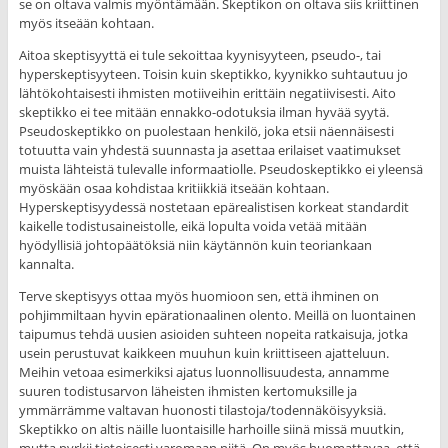
se on oltava valmis myöntämään. Skeptikon on oltava siis kriittinen
myös itseään kohtaan.
Aitoa skeptisyyttä ei tule sekoittaa kyynisyyteen, pseudo-, tai
hyperskeptisyyteen. Toisin kuin skeptikko, kyynikko suhtautuu jo
lähtökohtaisesti ihmisten motiiveihin erittäin negatiivisesti. Aito
skeptikko ei tee mitään ennakko-odotuksia ilman hyvää syytä.
Pseudoskeptikko on puolestaan henkilö, joka etsii näennäisesti
totuutta vain yhdestä suunnasta ja asettaa erilaiset vaatimukset
muista lähteistä tulevalle informaatiolle. Pseudoskeptikko ei yleensä
myöskään osaa kohdistaa kritiikkiä itseään kohtaan.
Hyperskeptisyydessä nostetaan epärealistisen korkeat standardit
kaikelle todistusaineistolle, eikä lopulta voida vetää mitään
hyödyllisiä johtopäätöksiä niin käytännön kuin teoriankaan
kannalta.
Terve skeptisyys ottaa myös huomioon sen, että ihminen on
pohjimmiltaan hyvin epärationaalinen olento. Meillä on luontainen
taipumus tehdä uusien asioiden suhteen nopeita ratkaisuja, jotka
usein perustuvat kaikkeen muuhun kuin kriittiseen ajatteluun.
Meihin vetoaa esimerkiksi ajatus luonnollisuudesta, annamme
suuren todistusarvon läheisten ihmisten kertomuksille ja
ymmärrämme valtavan huonosti tilastoja/todennäköisyyksiä.
Skeptikko on altis näille luontaisille harhoille siinä missä muutkin,