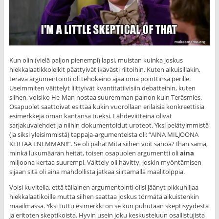
Kun olin (vielä paljon pienempi) lapsi, muistan kuinka joskus
hiekkalaatikkoleikit päättyivät ikävästi riitoihin. Kuten aikuisillakin,
terävä argumentointi oli tehokeino ajaa oma pointtinsa perille.
Useimmiten väittelyt liittyivät kvantitatiivisiin debatteihin, kuten
siihen, voisiko He-Man nostaa suuremman painon kuin Teräsmies.
Osapuolet saattoivat esittää kukin vuorollaan erilaisia konkreettisia
esimerkkejä oman kantansa tueksi. Lähdeviitteinä olivat
sarjakuvalehdet ja niihin dokumentoidut uroteot. Yksi pelätyimmistä
(ja siksi yleisimmistä) tappaja-argumenteista oli: “AINA MILJOONA
KERTAA ENEMMÄN!!”. Se oli paha! Mitä siihen voit sanoa? Ihan sama,
minkä lukumäärän heität, toisen osapuolen argumentti oli
aina
miljoona kertaa suurempi. Väittely oli hävitty, joskin myöntämisen
sijaan sitä oli aina mahdollista jatkaa siirtämällä maalitolppia.
Voisi kuvitella, että tällainen argumentointi olisi jäänyt pikkuhiljaa
hiekkalaatikoille mutta siihen saattaa joskus törmätä aikuistenkin
maailmassa. Yksi tuttu esimerkki on se kun puhutaan skeptisyydestä
ja eritoten skeptikoista. Hyvin usein joku keskusteluun osallistujista