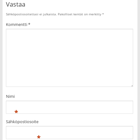
Vastaa
Sähköpostiosoitettasi ei julkaista.
Pakolliset kentät on merkitty
*
Kommentti
*
Nimi
*
Sähköpostiosoite
*