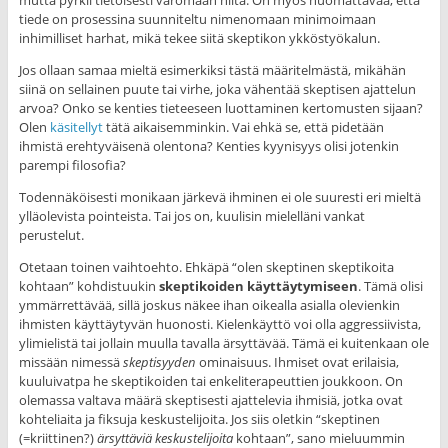
mutta pyrkii tietoisesti varomaan niitä. On myös huomattavaa, että
tiede on prosessina suunniteltu nimenomaan minimoimaan
inhimilliset harhat, mikä tekee siitä skeptikon ykköstyökalun.
Jos ollaan samaa mieltä esimerkiksi tästä määritelmästä, mikähän
siinä on sellainen puute tai virhe, joka vähentää skeptisen ajattelun
arvoa? Onko se kenties tieteeseen luottaminen kertomusten sijaan?
Olen
käsitellyt
tätä aikaisemminkin. Vai ehkä se, että pidetään
ihmistä erehtyväisenä olentona? Kenties kyynisyys olisi jotenkin
parempi filosofia?
Todennäköisesti monikaan järkevä ihminen ei ole suuresti eri mieltä
ylläolevista pointeista. Tai jos on, kuulisin mielelläni vankat
perustelut.
Otetaan toinen vaihtoehto. Ehkäpä “olen skeptinen skeptikoita
kohtaan” kohdistuukin
skeptikoiden käyttäytymiseen
. Tämä olisi
ymmärrettävää, sillä joskus näkee ihan oikealla asialla olevienkin
ihmisten käyttäytyvän huonosti. Kielenkäyttö voi olla aggressiivista,
ylimielistä tai jollain muulla tavalla ärsyttävää. Tämä ei kuitenkaan ole
missään nimessä
skeptisyyden
ominaisuus. Ihmiset ovat erilaisia,
kuuluivatpa he skeptikoiden tai enkeliterapeuttien joukkoon. On
olemassa valtava määrä skeptisesti ajattelevia ihmisiä, jotka ovat
kohteliaita ja fiksuja keskustelijoita. Jos siis oletkin “skeptinen
(=kriittinen?)
ärsyttäviä keskustelijoita
kohtaan”, sano mieluummin