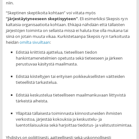
niin.
“Skeptinen skeptikoita kohtaan” voi viitata myös
“järjestäytyneeseen skeptisyyteen”
. Eli esimerkiksi Skepsis ry:n
kaltaisia organisaatioita kohtaan. Ehkäpä nähdään että tällaisten
järjestöjen toiminta on sellaista missä ei haluta itse olla mukana tai
siinä on jotain muuta vikaa. Kurkistetaanpa Skepsis ry:n tarkoitusta
heidän
omilta sivuiltaan
:
Edistää kriittistä ajattelua, tieteellisen tiedon
hankintamenetelmien opetusta sekä tieteeseen ja järkeen
perustuvaa käsitystä maailmasta.
Edistää kiisteltyjen tai erityisen poikkeuksellisten väitteiden
tieteellistä tarkastelua.
Edistää keskustelua tieteelliseen maailmankuvaan liittyvistä
tärkeistä aiheista.
Ylläpitää tällaisesta toiminnasta kiinnostuneiden ihmisten
verkostoa, järjestää kokouksia ja keskustelu- ja
luentotilaisuuksia sekä harjoittaa tiedotus- ja valistustoimintaa.
Yhdistys on poliittisesti, aatteellisesti sekä uskonnollisesti