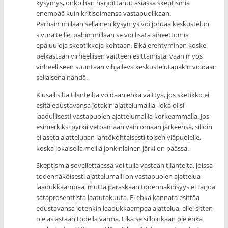
kysymys, onko hän harjoittanut asiassa skeptismiä
enempää kuin kritisoimansa vastapuolikaan.
Parhaimmillaan sellainen kysymys voi johtaa keskustelun
sivuraiteille, pahimmillaan se voi lisätä aiheettomia
epäluuloja skeptikkoja kohtaan. Eikä erehtyminen koske
pelkästään virheellisen väitteen esittämistä, vaan myös
virheelliseen suuntaan vihjaileva keskustelutapakin voidaan
sellaisena nähdä.
Kiusallisilta tilanteilta voidaan ehkä välttyä, jos sketikko ei
esitä edustavansa jotakin ajattelumallia, joka olisi
laadullisesti vastapuolen ajattelumallia korkeammalla. Jos
esimerkiksi pyrkii vetoamaan vain omaan järkeensä, silloin
ei aseta ajatteluaan lähtökohtaisesti toisen yläpuolelle,
koska jokaisella meillä jonkinlainen järki on päässä.
Skeptismiä sovellettaessa voi tulla vastaan tilanteita, joissa
todennäköisesti ajattelumalli on vastapuolen ajattelua
laadukkaampaa, mutta paraskaan todennäköisyys ei tarjoa
sataprosenttista laatutakuuta. Ei ehkä kannata esittää
edustavansa jotenkin laadukkaampaa ajattelua, ellei sitten
ole asiastaan todella varma. Eikä se silloinkaan ole ehkä