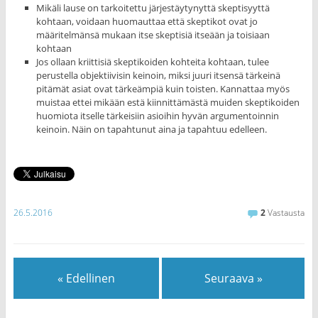
Mikäli lause on tarkoitettu järjestäytynyttä skeptisyyttä
kohtaan, voidaan huomauttaa että skeptikot ovat jo
määritelmänsä mukaan itse skeptisiä itseään ja toisiaan
kohtaan
Jos ollaan kriittisiä skeptikoiden kohteita kohtaan, tulee
perustella objektiivisin keinoin, miksi juuri itsensä tärkeinä
pitämät asiat ovat tärkeämpiä kuin toisten. Kannattaa myös
muistaa ettei mikään estä kiinnittämästä muiden skeptikoiden
huomiota itselle tärkeisiin asioihin hyvän argumentoinnin
keinoin. Näin on tapahtunut aina ja tapahtuu edelleen.
26.5.2016
2
Vastausta
« Edellinen
Seuraava »