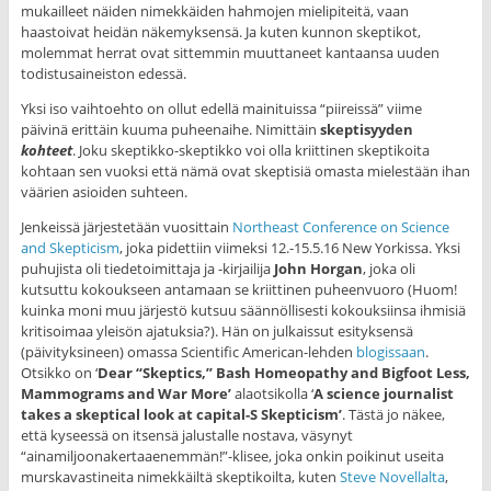
mukailleet näiden nimekkäiden hahmojen mielipiteitä, vaan
haastoivat heidän näkemyksensä. Ja kuten kunnon skeptikot,
molemmat herrat ovat sittemmin muuttaneet kantaansa uuden
todistusaineiston edessä.
Yksi iso vaihtoehto on ollut edellä mainituissa “piireissä” viime
päivinä erittäin kuuma puheenaihe. Nimittäin
skeptisyyden
kohteet
. Joku skeptikko-skeptikko voi olla kriittinen skeptikoita
kohtaan sen vuoksi että nämä ovat skeptisiä omasta mielestään ihan
väärien asioiden suhteen.
Jenkeissä järjestetään vuosittain
Northeast Conference on Science
and Skepticism
, joka pidettiin viimeksi 12.-15.5.16 New Yorkissa. Yksi
puhujista oli tiedetoimittaja ja -kirjailija
John Horgan
, joka oli
kutsuttu kokoukseen antamaan se kriittinen puheenvuoro (Huom!
kuinka moni muu järjestö kutsuu säännöllisesti kokouksiinsa ihmisiä
kritisoimaa yleisön ajatuksia?). Hän on julkaissut esityksensä
(päivityksineen) omassa Scientific American-lehden
blogissaan
.
Otsikko on ‘
Dear “Skeptics,” Bash Homeopathy and Bigfoot Less,
Mammograms and War More’
alaotsikolla ‘
A science journalist
takes a skeptical look at capital-S Skepticism’
. Tästä jo näkee,
että kyseessä on itsensä jalustalle nostava, väsynyt
“ainamiljoonakertaaenemmän!”-klisee, joka onkin poikinut useita
murskavastineita nimekkäiltä skeptikoilta, kuten
Steve Novellalta
,