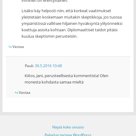
ihminen on erehtyväinen.
Lisäksi käy helposti niin, että korkeat vaatimukset
yleistetään koskemaan muitakin skeptikkoja, jos tuossa
ympäristössä vallitsee hiljainen hyväksyntä ylilyönneiksi
koettuja asioita kohtaan. Diplomaattiset taidot pitäisi
kuulua skeptismin perusteisiin.
Vastaa
Pauli
:
30.5.2016 10:48
Kiitos, Jani, perusteellisesta kommentista! Olen
monesta kohdasta samaa mieltä
Vastaa
Näytä koko sivusto
Palvelun tarjoaa WordPress