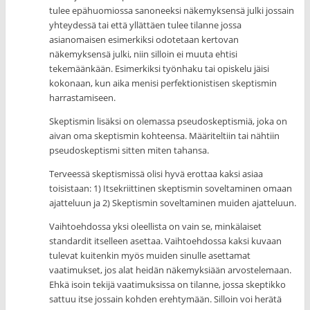
tulee epähuomiossa sanoneeksi näkemyksensä julki jossain
yhteydessä tai että yllättäen tulee tilanne jossa
asianomaisen esimerkiksi odotetaan kertovan
näkemyksensä julki, niin silloin ei muuta ehtisi
tekemäänkään. Esimerkiksi työnhaku tai opiskelu jäisi
kokonaan, kun aika menisi perfektionistisen skeptismin
harrastamiseen.
Skeptismin lisäksi on olemassa pseudoskeptismiä, joka on
aivan oma skeptismin kohteensa. Määriteltiin tai nähtiin
pseudoskeptismi sitten miten tahansa.
Terveessä skeptismissä olisi hyvä erottaa kaksi asiaa
toisistaan: 1) Itsekriittinen skeptismin soveltaminen omaan
ajatteluun ja 2) Skeptismin soveltaminen muiden ajatteluun.
Vaihtoehdossa yksi oleellista on vain se, minkälaiset
standardit itselleen asettaa. Vaihtoehdossa kaksi kuvaan
tulevat kuitenkin myös muiden sinulle asettamat
vaatimukset, jos alat heidän näkemyksiään arvostelemaan.
Ehkä isoin tekijä vaatimuksissa on tilanne, jossa skeptikko
sattuu itse jossain kohden erehtymään. Silloin voi herätä