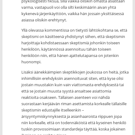
psykologisesti fiksua, sillä vaikka olisikin omasta asiastaan
varma, vastapuoli voi olla silti keskimäärin aivan yhtä
kykenevä järjenkäyttöön, vaikka hän jossain yksittäisessä
asiassa olisikin erehtynyt.
Yllä olevassa kommentissa on tietysti lähtökohtana se, että
skeptismi on käsitteenä yhdistynyt siihen, että skeptismin
harjoittaja kohdistaessaan skeptismiä johonkin toiseen
henkilöön, käytännössä asennoituu tähän toiseen
henkilöön niin, että hänen ajattelutapansa on jotenkin
huonompi.
Lisäksi äänekkäimpien skeptikkojen joukossa on heitä, jotka
inhimillisiin erehdyksiin asennoituvat siten, että kyse olisi
jostain muustakin kuin vain viattomasta erehdyksestä tai
että se jostain muusta syystä ansaitsee asiattomia
reaktioita osakseen. Tällaisen asenteen voi nähdä
suorastaan kerjäävän riman asettamista korkealle tällaisille
skeptismin edustajille itselleenkin –
ärsyyntymiskynnyksestä ja asianhaaroista riippuen jopa
niin korkealle, että on todennäköistä että kyseinen henkilö
tuskin provosoimiaan standardeja täyttää, koska jokainen