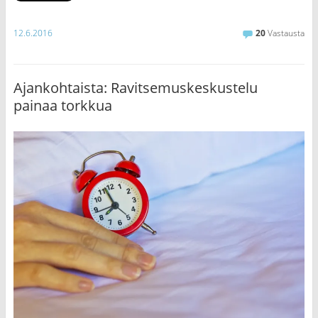
12.6.2016
20
Vastausta
Ajankohtaista: Ravitsemuskeskustelu
painaa torkkua