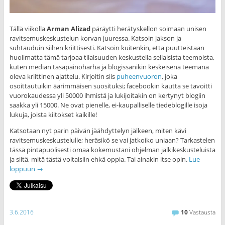
Tällä viikolla
Arman Alizad
päräytti herätyskellon soimaan unisen
ravitsemuskeskustelun korvan juuressa. Katsoin jakson ja
suhtauduin siihen kriittisesti. Katsoin kuitenkin, että puutteistaan
huolimatta tämä tarjoaa tilaisuuden keskustella sellaisista teemoista,
kuten median tasapainoharha ja blogissanikin keskeisenä teemana
oleva kriittinen ajattelu. Kirjoitin siis
puheenvuoron
, joka
osoittautuikin äärimmäisen suosituksi; facebookin kautta se tavoitti
vuorokaudessa yli 50000 ihmistä ja lukijoitakin on kertynyt blogiin
saakka yli 15000. Ne ovat pienelle, ei-kaupalliselle tiedeblogille isoja
lukuja, joista kiitokset kaikille!
Katsotaan nyt parin päivän jäähdyttelyn jälkeen, miten kävi
ravitsemuskeskustelulle; heräsikö se vai jatkoiko uniaan? Tarkastelen
tässä pintapuolisesti omaa kokemustani ohjelman jälkikeskusteluista
ja siitä, mitä tästä voitaisiin ehkä oppia. Tai ainakin itse opin.
Lue
loppuun
→
3.6.2016
10
Vastausta