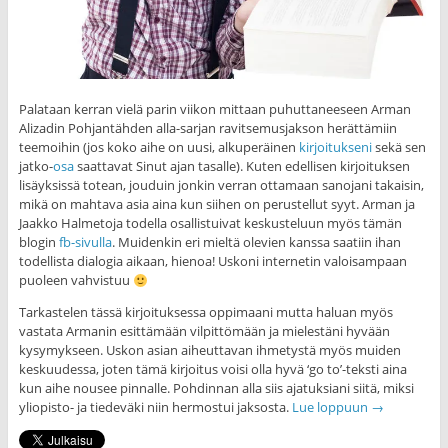
Palataan kerran vielä parin viikon mittaan puhuttaneeseen Arman
Alizadin Pohjantähden alla-sarjan ravitsemusjakson herättämiin
teemoihin (jos koko aihe on uusi, alkuperäinen
kirjoitukseni
sekä sen
jatko-
osa
saattavat Sinut ajan tasalle). Kuten edellisen kirjoituksen
lisäyksissä totean, jouduin jonkin verran ottamaan sanojani takaisin,
mikä on mahtava asia aina kun siihen on perustellut syyt. Arman ja
Jaakko Halmetoja todella osallistuivat keskusteluun myös tämän
blogin
fb-sivulla
. Muidenkin eri mieltä olevien kanssa saatiin ihan
todellista dialogia aikaan, hienoa! Uskoni internetin valoisampaan
puoleen vahvistuu
Tarkastelen tässä kirjoituksessa oppimaani mutta haluan myös
vastata Armanin esittämään vilpittömään ja mielestäni hyvään
kysymykseen. Uskon asian aiheuttavan ihmetystä myös muiden
keskuudessa, joten tämä kirjoitus voisi olla hyvä ‘go to’-teksti aina
kun aihe nousee pinnalle. Pohdinnan alla siis ajatuksiani siitä, miksi
yliopisto- ja tiedeväki niin hermostui jaksosta.
Lue loppuun
→