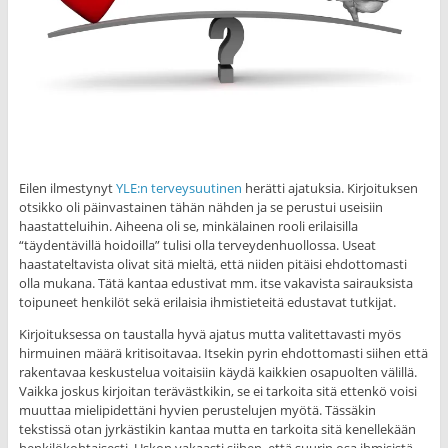
Eilen ilmestynyt
YLE:n terveysuutinen
herätti ajatuksia. Kirjoituksen
otsikko oli päinvastainen tähän nähden ja se perustui useisiin
haastatteluihin. Aiheena oli se, minkälainen rooli erilaisilla
“täydentävillä hoidoilla” tulisi olla terveydenhuollossa. Useat
haastateltavista olivat sitä mieltä, että niiden pitäisi ehdottomasti
olla mukana. Tätä kantaa edustivat mm. itse vakavista sairauksista
toipuneet henkilöt sekä erilaisia ihmistieteitä edustavat tutkijat.
Kirjoituksessa on taustalla hyvä ajatus mutta valitettavasti myös
hirmuinen määrä kritisoitavaa. Itsekin pyrin ehdottomasti siihen että
rakentavaa keskustelua voitaisiin käydä kaikkien osapuolten välillä.
Vaikka joskus kirjoitan terävästkikin, se ei tarkoita sitä ettenkö voisi
muuttaa mielipidettäni hyvien perustelujen myötä. Tässäkin
tekstissä otan jyrkästikin kantaa mutta en tarkoita sitä kenellekään
henkilökohtaisesti. Uskon vakaasti siihen, että suurin osa ihmisistä