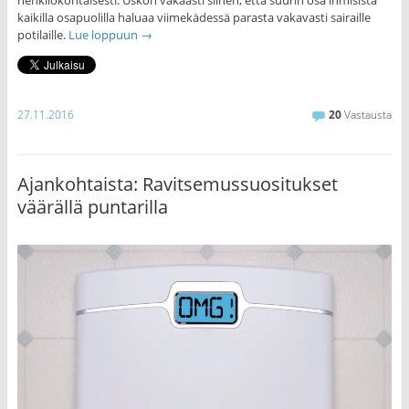
kaikilla osapuolilla haluaa viimekädessä parasta vakavasti sairaille
potilaille.
Lue loppuun
→
27.11.2016
20
Vastausta
Ajankohtaista: Ravitsemussuositukset
väärällä puntarilla