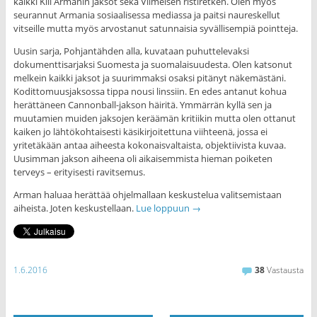
kaikki Kill Armanin jaksot sekä Viimeisen ristiretken. Olen myös
seurannut Armania sosiaalisessa mediassa ja paitsi naureskellut
vitseille mutta myös arvostanut satunnaisia syvällisempiä pointteja.
Uusin sarja, Pohjantähden alla, kuvataan puhuttelevaksi
dokumenttisarjaksi Suomesta ja suomalaisuudesta. Olen katsonut
melkein kaikki jaksot ja suurimmaksi osaksi pitänyt näkemästäni.
Kodittomuusjaksossa tippa nousi linssiin. En edes antanut kohua
herättäneen Cannonball-jakson häiritä. Ymmärrän kyllä sen ja
muutamien muiden jaksojen keräämän kritiikin mutta olen ottanut
kaiken jo lähtökohtaisesti käsikirjoitettuna viihteenä, jossa ei
yritetäkään antaa aiheesta kokonaisvaltaista, objektiivista kuvaa.
Uusimman jakson aiheena oli aikaisemmista hieman poiketen
terveys – erityisesti ravitsemus.
Arman haluaa herättää ohjelmallaan keskustelua valitsemistaan
aiheista. Joten keskustellaan.
Lue loppuun
→
1.6.2016
38
Vastausta