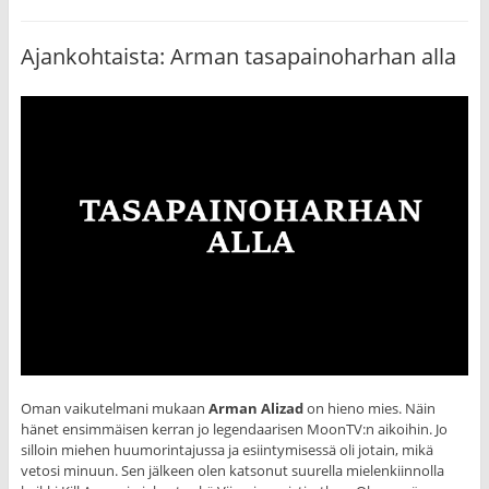
Ajankohtaista: Arman tasapainoharhan alla
Oman vaikutelmani mukaan
Arman Alizad
on hieno mies. Näin
hänet ensimmäisen kerran jo legendaarisen MoonTV:n aikoihin. Jo
silloin miehen huumorintajussa ja esiintymisessä oli jotain, mikä
vetosi minuun. Sen jälkeen olen katsonut suurella mielenkiinnolla