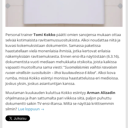
Personal trainer
Tomi Kokko
päätti omien sanojensa mukaan ottaa
selvää kotimaisista ravitsemussuosituksista. Alkoi noudattaa niitä ja
kuvasi kokemuksistaan dokumentin. Samassa paketissa
haastatellaan vielä monenlaisia ihmisiä, jotka kertovat erilaisia
näkemyksiään ravitsemuksesta. Ennen ensi-ilta näytöstään (6.3.16),
dokumentista vuoti mediaan mehukkaita otsikoita, joista kaikissa
vapaasti muotoiltuna sama viesti: “
Suomalaismies vaihtoi rasvaisen
ruoan virallisiin suosituksiin – lihoi kuukaudessa 6 kiloa
“. Alkoi kova
rumba, missä Kokko esiintyi monissa haastatteluissa eri medioissa.
Joskus yksin, joskus asiantuntijan kanssa.
Muutaman kuukauden kuluttua Kokko esiintyy
Arman Alizadin
ohjelmassa ja ihan sattumalta pari viikkoa siitä, paljon puhuttu
dokumentti saikin TV-ensi-iltansa. Miltä se näyttää kriittisemmin
silmin?
Lue loppuun
→