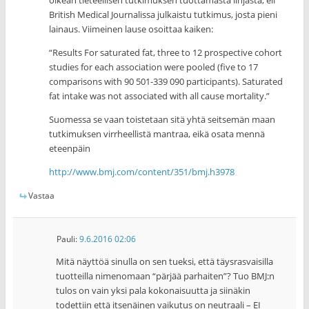
oikean tieteellisen tutkimuksen tuottamasta linjasta, eli
British Medical Journalissa julkaistu tutkimus, josta pieni
lainaus. Viimeinen lause osoittaa kaiken:
“Results For saturated fat, three to 12 prospective cohort
studies for each association were pooled (five to 17
comparisons with 90 501-339 090 participants). Saturated
fat intake was not associated with all cause mortality.”
Suomessa se vaan toistetaan sitä yhtä seitsemän maan
tutkimuksen virrheellistä mantraa, eikä osata mennä
eteenpäin
http://www.bmj.com/content/351/bmj.h3978
Vastaa
Pauli
:
9.6.2016 02:06
Mitä näyttöä sinulla on sen tueksi, että täysrasvaisilla
tuotteilla nimenomaan “pärjää parhaiten”? Tuo BMJ:n
tulos on vain yksi pala kokonaisuutta ja siinäkin
todettiin että itsenäinen vaikutus on neutraali – EI