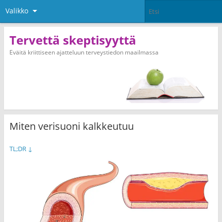
Valikko
Tervettä skeptisyyttä
Eväitä kriittiseen ajatteluun terveystiedon maailmassa
Miten verisuoni kalkkeutuu
TL;DR
↓