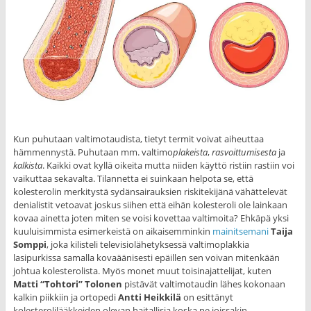
Kun puhutaan valtimotaudista, tietyt termit voivat aiheuttaa
hämmennystä. Puhutaan mm. valtimo
plakeista
,
rasvoittumisesta
ja
kalkista
. Kaikki ovat kyllä oikeita mutta niiden käyttö ristiin rastiin voi
vaikuttaa sekavalta. Tilannetta ei suinkaan helpota se, että
kolesterolin merkitystä sydänsairauksien riskitekijänä vähättelevät
denialistit vetoavat joskus siihen että eihän kolesteroli ole lainkaan
kovaa ainetta joten miten se voisi kovettaa valtimoita? Ehkäpä yksi
kuuluisimmista esimerkeistä on aikaisemminkin
mainitsemani
Taija
Somppi
, joka kilisteli televisiolähetyksessä valtimoplakkia
lasipurkissa samalla kovaäänisesti epäillen sen voivan mitenkään
johtua kolesterolista. Myös monet muut toisinajattelijat, kuten
Matti “Tohtori” Tolonen
pistävät valtimotaudin lähes kokonaan
kalkin piikkiin ja ortopedi
Antti Heikkilä
on esittänyt
kolesterolilääkkeiden olevan haitallisia koska ne joissakin