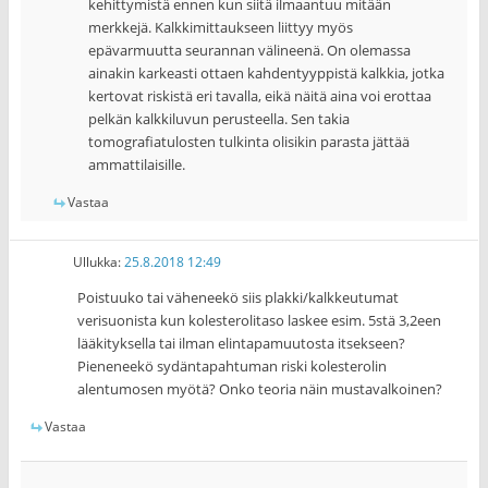
kehittymistä ennen kun siitä ilmaantuu mitään
merkkejä. Kalkkimittaukseen liittyy myös
epävarmuutta seurannan välineenä. On olemassa
ainakin karkeasti ottaen kahdentyyppistä kalkkia, jotka
kertovat riskistä eri tavalla, eikä näitä aina voi erottaa
pelkän kalkkiluvun perusteella. Sen takia
tomografiatulosten tulkinta olisikin parasta jättää
ammattilaisille.
Vastaa
Ullukka
:
25.8.2018 12:49
Poistuuko tai väheneekö siis plakki/kalkkeutumat
verisuonista kun kolesterolitaso laskee esim. 5stä 3,2een
lääkityksella tai ilman elintapamuutosta itsekseen?
Pieneneekö sydäntapahtuman riski kolesterolin
alentumosen myötä? Onko teoria näin mustavalkoinen?
Vastaa