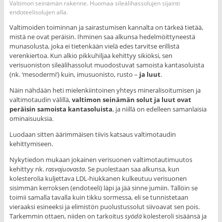
Valtimon seinämän rakenne. Huomaa sileälihassolujen sijainti
endoteelisolujen alla.
Valtimoiden toiminnan ja sairastumisen kannalta on tärkeä tietää,
mistä ne ovat peräisin. Ihminen saa alkunsa hedelmöittyneestä
munasolusta, joka ei tietenkään vielä edes tarvitse erillistä
verenkiertoa. Kun alkio pikkuhiljaa kehittyy sikiöksi, sen
verisuoniston sileälihassolut muodostuvat samoista kantasoluista
(nk. ‘mesodermi’) kuin, imusuonisto, rusto –
ja luut
.
Näin nähdään heti mielenkiintoinen yhteys mineralisoitumisen ja
valtimotaudin välillä,
valtimon seinämän solut ja luut ovat
peräisin samoista kantasoluista
, ja niillä on edelleen samanlaisia
ominaisuuksia.
Luodaan sitten äärimmäisen tiivis katsaus valtimotaudin
kehittymiseen.
Nykytiedon mukaan jokainen verisuonen valtimotautimuutos
kehittyy nk.
rasvajuovasta
. Se puolestaan saa alkunsa, kun
kolesterolia kuljettava LDL-hiukkanen kulkeutuu verisuonen
sisimmän kerroksen (endoteeli) läpi ja jää sinne jumiin. Tällöin se
toimii samalla tavalla kuin tikku sormessa, eli se tunnistetaan
vieraaksi esineeksi ja elimistön puolustussolut siivoavat sen pois.
Tarkemmin ottaen, niiden on tarkoitus
syödä
kolesteroli sisäänsä ja