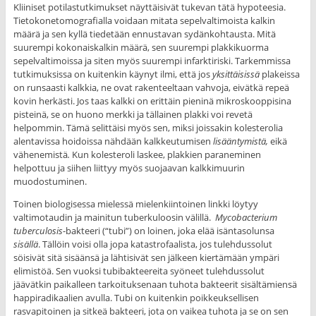
Kliiniset potilastutkimukset näyttäisivät tukevan tätä hypoteesia.
Tietokonetomografialla voidaan mitata sepelvaltimoista kalkin
määrä ja sen kyllä tiedetään ennustavan sydänkohtausta. Mitä
suurempi kokonaiskalkin määrä, sen suurempi plakkikuorma
sepelvaltimoissa ja siten myös suurempi infarktiriski. Tarkemmissa
tutkimuksissa on kuitenkin käynyt ilmi, että jos
yksittäisissä
plakeissa
on runsaasti kalkkia, ne ovat rakenteeltaan vahvoja, eivätkä repeä
kovin herkästi. Jos taas kalkki on erittäin pieninä mikroskooppisina
pisteinä, se on huono merkki ja tällainen plakki voi revetä
helpommin. Tämä selittäisi myös sen, miksi joissakin kolesterolia
alentavissa hoidoissa nähdään kalkkeutumisen
lisääntymistä,
eikä
vähenemistä
.
Kun kolesteroli laskee, plakkien paraneminen
helpottuu ja siihen liittyy myös suojaavan kalkkimuurin
muodostuminen.
Toinen biologisessa mielessä mielenkiintoinen linkki löytyy
valtimotaudin ja mainitun tuberkuloosin välillä.
Mycobacterium
tuberculosis
-bakteeri (“tubi”) on loinen, joka elää isäntasolunsa
sisällä
. Tällöin voisi olla jopa katastrofaalista, jos tulehdussolut
söisivät sitä sisäänsä ja lähtisivät sen jälkeen kiertämään ympäri
elimistöä. Sen vuoksi tubibakteereita syöneet tulehdussolut
jäävätkin paikalleen tarkoituksenaan tuhota bakteerit sisältämiensä
happiradikaalien avulla. Tubi on kuitenkin poikkeuksellisen
rasvapitoinen ja sitkeä bakteeri, jota on vaikea tuhota ja se on sen