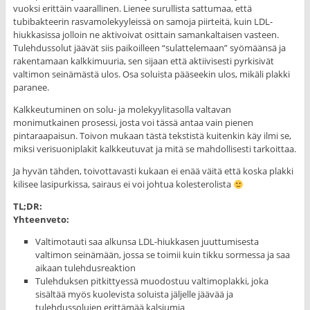
vuoksi erittäin vaarallinen. Lienee surullista sattumaa, että
tubibakteerin rasvamolekyyleissä on samoja piirteitä, kuin LDL-
hiukkasissa jolloin ne aktivoivat osittain samankaltaisen vasteen.
Tulehdussolut jäävät siis paikoilleen “sulattelemaan” syömäänsä ja
rakentamaan kalkkimuuria, sen sijaan että aktiivisesti pyrkisivät
valtimon seinämästä ulos. Osa soluista pääseekin ulos, mikäli plakki
paranee.
Kalkkeutuminen on solu- ja molekyylitasolla valtavan
monimutkainen prosessi, josta voi tässä antaa vain pienen
pintaraapaisun. Toivon mukaan tästä tekstistä kuitenkin käy ilmi se,
miksi verisuoniplakit kalkkeutuvat ja mitä se mahdollisesti tarkoittaa.
Ja hyvän tähden, toivottavasti kukaan ei enää väitä että koska plakki
kilisee lasipurkissa, sairaus ei voi johtua kolesterolista
TL;DR:
Yhteenveto:
Valtimotauti saa alkunsa LDL-hiukkasen juuttumisesta
valtimon seinämään, jossa se toimii kuin tikku sormessa ja saa
aikaan tulehdusreaktion
Tulehduksen pitkittyessä muodostuu valtimoplakki, joka
sisältää myös kuolevista soluista jäljelle jäävää ja
tulehdussolujen erittämää kalsiumia