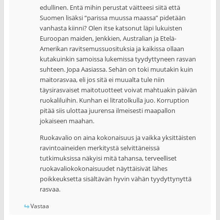
edullinen. Entä mihin perustat väitteesi siitä että
Suomen lisäksi “parissa muussa maassa” pidetään
vanhasta kiinni? Olen itse katsonut läpi lukuisten
Euroopan maiden, Jenkkien, Australian ja Etelä-
Amerikan ravitsemussuosituksia ja kaikissa ollaan
kutakuinkin samoissa lukemissa tyydyttyneen rasvan
suhteen. Jopa Aasiassa. Sehän on toki muutakin kuin
maitorasvaa, eli jos sitä ei muualta tule niin
täysirasvaiset maitotuotteet voivat mahtuakin päivän
ruokaliluihin. Kunhan ei litratolkulla juo. Korruption
pitää siis ulottaa juurensa ilmeisesti maapallon
jokaiseen maahan.
Ruokavalio on aina kokonaisuus ja vaikka yksittäisten
ravintoaineiden merkitystä selvittäneissä
tutkimuksissa näkyisi mitä tahansa, terveelliset
ruokavaliokokonaisuudet näyttäisivät lähes
poikkeuksetta sisältävän hyvin vähän tyydyttynyttä
rasvaa.
Vastaa