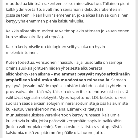
muodostaa kiinteän rakenteen, eli se mineralisoituu. Tällainen pieni
kalkkiydin voi tarttua valtimon seinämän sidekudosrakenteisiin,
jossa se toimii ikään kuin “siemenenä”, joka alkaa kasvaa kun siihen
kertyy yhä enemmän pieniä kalsiumkuplia.
Kalkkia alkaa siis muodostua valtimoplakin ytimeen jo kauan ennen
kun se alkaa oireilla (tai repeää).
Kalkin kertymiselle on biologinen selitys, joka on hyvin
mielenkiintoinen.
Kuten todettua, verisuonen lihassoluilla ja luusoluilla on samoja
ominaisuuksia johtuen niiden yhteisestä alkuperästä
alkionkehityksen aikana –
molemmat pystyvät myös erittämään
ympärilleen kalsiumkuplia muodostaen mineraalia
. Samaan
pystyvät jossain määrin myös elimistön tulehdussolut ja yhteinen
provosoiva nimittäjä näyttäisikin olevan itse tulehdusreaktio ja sitä
välittävät signaalimolekyylit. Myös hapettunut LDL-kolesteroli voi
suoraan saada aikaan solujen mineralisoitumista ja osa kalsiumista
kulkeutuu verenkierron mukana. Esimerkiksi tietyissä
munuaissairauksissa verenkiertoon kertyy runsaasti kalsiumia
kuljettavia kuplia, jotka pääsevät kertymään sopiviin paikkoihin
(kuten valtimoplakkeihin). Sama koskee liiallista ravintoperäistä
kalsiumia, mikä voi pidemmän päälle olla huono juttu.