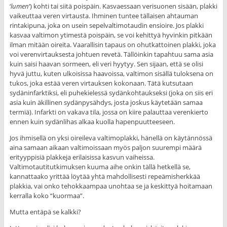
‘
lumen
‘) kohti tai siitä poispäin. Kasvaessaan verisuonen sisään, plakki
vaikeuttaa veren virtausta. Ihminen tuntee tällaisen ahtauman
rintakipuna, joka on usein sepelvaltimotaudin ensioire. Jos plakki
kasvaa valtimon ytimestä poispäin, se voi kehittyä hyvinkin pitkään
ilman mitään oireita. Vaarallisin tapaus on ohutkattoinen plakki, joka
voi verenvirtauksesta johtuen revetä. Tällöinkin tapahtuu sama asia
kuin saisi haavan sormeen, eli veri hyytyy. Sen sijaan, että se olisi
hyvä juttu, kuten ulkoisissa haavoissa, valtimon sisällä tuloksena on
tukos, joka estää veren virtauksen kokonaan. Tätä kutsutaan
sydäninfarktiksi, eli puhekielessä sydänkohtaukseksi (joka on siis eri
asia kuin äkillinen sydänpysähdys, josta joskus käytetään samaa
termiä). Infarkti on vakava tila, jossa on kiire palauttaa verenkierto
ennen kuin sydänlihas alkaa kuolla hapenpuutteeseen.
Jos ihmisellä on yksi oireileva valtimoplakki, hänellä on käytännössä
aina samaan aikaan valtimoissaan myös paljon suurempi määrä
erityyppisiä plakkeja erilaisissa kasvun vaiheissa.
Valtimotautitutkimuksen kuuma aihe onkin tällä hetkellä se,
kannattaako yrittää löytää yhtä mahdollisesti repeämisherkkää
plakkia, vai onko tehokkaampaa unohtaa se ja keskittyä hoitamaan
kerralla koko “kuormaa”.
Mutta entäpä se kalkki?