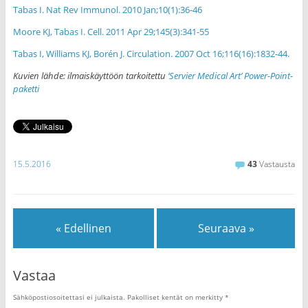
Tabas I. Nat Rev Immunol. 2010 Jan;10(1):36-46
Moore KJ, Tabas I. Cell. 2011 Apr 29;145(3):341-55
Tabas I, Williams KJ, Borén J. Circulation. 2007 Oct 16;116(16):1832-44.
Kuvien lähde: ilmaiskäyttöön tarkoitettu
‘Servier Medical Art’ Power-Point-
paketti
15.5.2016
43
Vastausta
« Edellinen
Seuraava »
Vastaa
Sähköpostiosoitettasi ei julkaista.
Pakolliset kentät on merkitty
*