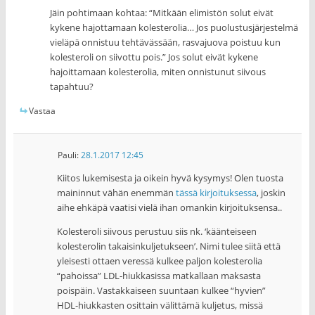
Jäin pohtimaan kohtaa: “Mitkään elimistön solut eivät
kykene hajottamaan kolesterolia… Jos puolustusjärjestelmä
vieläpä onnistuu tehtävässään, rasvajuova poistuu kun
kolesteroli on siivottu pois.” Jos solut eivät kykene
hajoittamaan kolesterolia, miten onnistunut siivous
tapahtuu?
Vastaa
Pauli
:
28.1.2017 12:45
Kiitos lukemisesta ja oikein hyvä kysymys! Olen tuosta
maininnut vähän enemmän
tässä kirjoituksessa
, joskin
aihe ehkäpä vaatisi vielä ihan omankin kirjoituksensa..
Kolesteroli siivous perustuu siis nk. ‘käänteiseen
kolesterolin takaisinkuljetukseen’. Nimi tulee siitä että
yleisesti ottaen veressä kulkee paljon kolesterolia
“pahoissa” LDL-hiukkasissa matkallaan maksasta
poispäin. Vastakkaiseen suuntaan kulkee “hyvien”
HDL-hiukkasten osittain välittämä kuljetus, missä