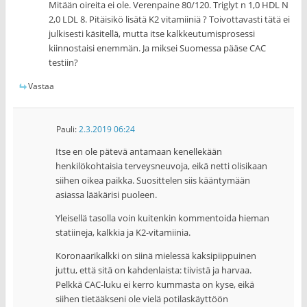
Mitään oireita ei ole. Verenpaine 80/120. Triglyt n 1,0 HDL N
2,0 LDL 8. Pitäisikö lisätä K2 vitamiiniä ? Toivottavasti tätä ei
julkisesti käsitellä, mutta itse kalkkeutumisprosessi
kiinnostaisi enemmän. Ja miksei Suomessa pääse CAC
testiin?
Vastaa
Pauli
:
2.3.2019 06:24
Itse en ole pätevä antamaan kenellekään
henkilökohtaisia terveysneuvoja, eikä netti olisikaan
siihen oikea paikka. Suosittelen siis kääntymään
asiassa lääkärisi puoleen.
Yleisellä tasolla voin kuitenkin kommentoida hieman
statiineja, kalkkia ja K2-vitamiinia.
Koronaarikalkki on siinä mielessä kaksipiippuinen
juttu, että sitä on kahdenlaista: tiivistä ja harvaa.
Pelkkä CAC-luku ei kerro kummasta on kyse, eikä
siihen tietääkseni ole vielä potilaskäyttöön