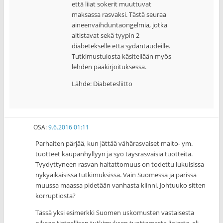
että liiat sokerit muuttuvat
maksassa rasvaksi. Tästä seuraa
aineenvaihduntaongelmia, jotka
altistavat sekä tyypin 2
diabetekselle että sydäntaudeille.
Tutkimustulosta käsitellään myös
lehden pääkirjoituksessa.
Lähde: Diabetesliitto
OSA
:
9.6.2016 01:11
Parhaiten pärjää, kun jättää vähärasvaiset maito- ym.
tuotteet kaupanhyllyyn ja syö täysrasvaisia tuotteita.
Tyydyttyneen rasvan haitattomuus on todettu lukuisissa
nykyaikaisissa tutkimuksissa. Vain Suomessa ja parissa
muussa maassa pidetään vanhasta kiinni. Johtuuko sitten
korruptiosta?
Tässä yksi esimerkki Suomen uskomusten vastaisesta