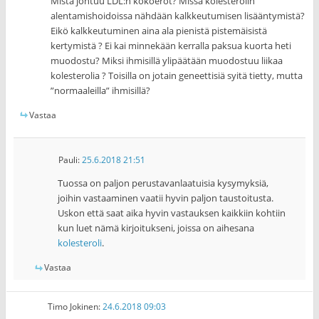
Mistä johtuu LDL:n kokoerot? Missä kolesterolin
alentamishoidoissa nähdään kalkkeutumisen lisääntymistä?
Eikö kalkkeutuminen aina ala pienistä pistemäisistä
kertymistä ? Ei kai minnekään kerralla paksua kuorta heti
muodostu? Miksi ihmisillä ylipäätään muodostuu liikaa
kolesterolia ? Toisilla on jotain geneettisiä syitä tietty, mutta
”normaaleilla” ihmisillä?
Vastaa
Pauli
:
25.6.2018 21:51
Tuossa on paljon perustavanlaatuisia kysymyksiä,
joihin vastaaminen vaatii hyvin paljon taustoitusta.
Uskon että saat aika hyvin vastauksen kaikkiin kohtiin
kun luet nämä kirjoitukseni, joissa on aihesana
kolesteroli
.
Vastaa
Timo Jokinen
:
24.6.2018 09:03