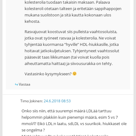
kolesterolia tuodaan takaisin maksaan. Palaava
kolesteroli otetaan talteen ja eritetään sappihappojen
mukana suolistoon ja sitä kautta kokonaan ulos
kehosta.
Rasvajuovat koostuvat siis pulleista vaahtosoluista,
jotka ovat syöneet rasvaa ja kolesterolia. Ne voivat
tyhjentää kuormansa “hyville” HDL-hiukkasille, jotka
hoitavat jatkokuljetuksen. Tyhjentyneet vaahtosolut
pääsevät taas liikkumaan (tai voivat kuolla pois
aiheuttamatta haittaa) ja siivousurakka on tehty.
Vastasinko kysymykseen?
Vastaa
Timo Jokinen
:
24.6.2018 08:53
Onko siis niin, että suurempi määrä LDLää tarttuu
helpommin plakkiin kuin pienempi määrä, esim 5 vs 7
mmol/l? Eikö LDL:n laatu, sdLDL vs suurikok. hiukkaset ole
se ongelma ?