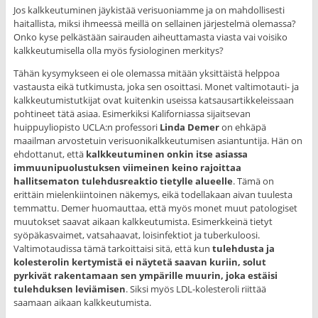
Jos kalkkeutuminen jäykistää verisuoniamme ja on mahdollisesti
haitallista, miksi ihmeessä meillä on sellainen järjestelmä olemassa?
Onko kyse pelkästään sairauden aiheuttamasta viasta vai voisiko
kalkkeutumisella olla myös fysiologinen merkitys?
Tähän kysymykseen ei ole olemassa mitään yksittäistä helppoa
vastausta eikä tutkimusta, joka sen osoittasi. Monet valtimotauti- ja
kalkkeutumistutkijat ovat kuitenkin useissa katsausartikkeleissaan
pohtineet tätä asiaa. Esimerkiksi Kaliforniassa sijaitsevan
huippuyliopisto UCLA:n professori
Linda Demer
on ehkäpä
maailman arvostetuin verisuonikalkkeutumisen asiantuntija. Hän on
ehdottanut, että
kalkkeutuminen onkin itse asiassa
immuunipuolustuksen viimeinen keino rajoittaa
hallitsematon tulehdusreaktio tietylle alueelle
. Tämä on
erittäin mielenkiintoinen näkemys, eikä todellakaan aivan tuulesta
temmattu. Demer huomauttaa, että myös monet muut patologiset
muutokset saavat aikaan kalkkeutumista. Esimerkkeinä tietyt
syöpäkasvaimet, vatsahaavat, loisinfektiot ja tuberkuloosi.
Valtimotaudissa tämä tarkoittaisi sitä, että kun
tulehdusta ja
kolesterolin kertymistä ei näytetä saavan kuriin, solut
pyrkivät rakentamaan sen ympärille muurin, joka estäisi
tulehduksen leviämisen
. Siksi myös LDL-kolesteroli riittää
saamaan aikaan kalkkeutumista.