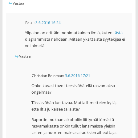
Vastaa
Pauli
:
3.6.2016 16:24
Ylipaino on erittäin monimutkainen ilmiö, kuten
tästä
diagrammista nähdään. Mitään yksittäistä syytekijää ei
voi nimetä.
Vastaa
Christian Reinman
:
3.6.2016 17:21
Onko kuvasi tavoitteesi vähätellä rasvamaksa-
ongelmaa?
Tässä vähän luettavaa. Mutta ihmettelen kyllä,
että Iltis julkaisee tällaista?
Raportin mukaan alkoholiin liittymättömästä
rasvamaksasta onkin tullut länsimaissa yleisin
lasten ja nuorten maksasairauksien aiheuttaja.