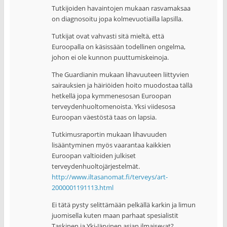
Tutkijoiden havaintojen mukaan rasvamaksaa
on diagnosoitu jopa kolmevuotiailla lapsilla.
Tutkijat ovat vahvasti sitä mieltä, että
Euroopalla on käsissään todellinen ongelma,
johon ei ole kunnon puuttumiskeinoja.
The Guardianin mukaan lihavuuteen liittyvien
sairauksien ja häiriöiden hoito muodostaa tällä
hetkellä jopa kymmenesosan Euroopan
terveydenhuoltomenoista. Yksi viidesosa
Euroopan väestöstä taas on lapsia.
Tutkimusraportin mukaan lihavuuden
lisääntyminen myös vaarantaa kaikkien
Euroopan valtioiden julkiset
terveydenhuoltojärjestelmät.
http://www.iltasanomat.fi/terveys/art-
2000001191113.html
Ei tätä pysty selittämään pelkällä karkin ja limun
juomisella kuten maan parhaat spesialistit
Taskinen ja Yki-Järvinen asian ilmaisevat?