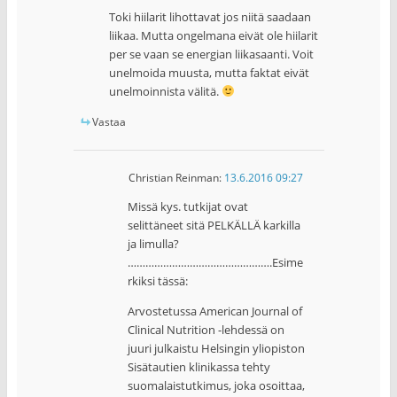
Toki hiilarit lihottavat jos niitä saadaan
liikaa. Mutta ongelmana eivät ole hiilarit
per se vaan se energian liikasaanti. Voit
unelmoida muusta, mutta faktat eivät
unelmoinnista välitä.
Vastaa
Christian Reinman
:
13.6.2016 09:27
Missä kys. tutkijat ovat
selittäneet sitä PELKÄLLÄ karkilla
ja limulla?
………………………………………….Esime
rkiksi tässä:
Arvostetussa American Journal of
Clinical Nutrition -lehdessä on
juuri julkaistu Helsingin yliopiston
Sisätautien klinikassa tehty
suomalaistutkimus, joka osoittaa,