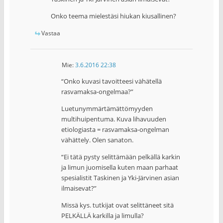
Onko teema mielestäsi hiukan kiusallinen?
Vastaa
Mie
:
3.6.2016 22:38
“Onko kuvasi tavoitteesi vähätellä
rasvamaksa-ongelmaa?”
Luetunymmärtämättömyyden
multihuipentuma. Kuva lihavuuden
etiologiasta = rasvamaksa-ongelman
vähättely. Olen sanaton.
“Ei tätä pysty selittämään pelkällä karkin
ja limun juomisella kuten maan parhaat
spesialistit Taskinen ja Yki-Järvinen asian
ilmaisevat?”
Missä kys. tutkijat ovat selittäneet sitä
PELKÄLLÄ karkilla ja limulla?