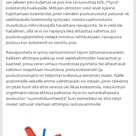
sen jälkeen joko kuljettaa se pois itse tai luovuttaa HDL (“hyvä”-
kolesteroli)-hiukkaselle. Mitkään elimistön solut eivät kykene
hajottamaan kolesterolia, joten nämäkin puolustussolut paisuvat nk.
vaahtosoluiksi
kolesterolia syötyään. Useista vaahtosoluista
muodostuu mikroskoopilla havaittava rasvajuoste. Se ei vielä ole
haitallinen, sillä se ei voi repeytyä eikä ahtauttaa valtimoa. Jos
puolustusjärjestelmä vieläpä onnistuu tehtävässään, rasvajuova
poistuu kun kolesteroli on siivottu pois.
Rasvajuosteita ei synny verisuonistoon täysin sattumanvaraisesti.
Kaikkein alttiimpia paikkoja ovat sepelvaltimoiden haaraumat ja
kaarteet, joissa veren virtaus muodostaa pyörteitä. Ne aiheuttavat
valtimon sisäpintaan muutoksia, joista kolesterolin (ja
puolustussolujen) on helpompi kulkeutua seinämän sisään. Näille
anatomisille seikoille emme valitettavasti voi mitään, joten tärkeintä
on pitää huoli siitä ettei veressä ole liikaa kolesterolia, mikä koituisi
ongelmaksi näissä alttiissa paikoissa. Kyse on samankaltaisesta
evoluution “suunnitteluvirheestä” kuin esimerkiksi se, että tietyt
nivelet sattuvat olemaan alttiimpia rasitusvammoille.