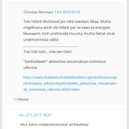
Christian Reinman
:
13.6.2016 09:33
Toki hiilarit lihottavat jos niitä saadaan liikaa. Mutta
ongelmana eivät ole hiilarit per se vaan se energian
liikasaanti. Voit unelmoida muusta, mutta faktat eivät
unelmoinnista välitä
…………………………………………………
Toki toki toki….mie sen tiiän!
”Karkkidieetti” aiheuttaa rasvamaksan kolmessa
viikossa
http://www.diabetes.fi/diabetesliitto/ajankohtaista/aja
nkohtaista_arkisto/karkkidieetti_aiheuttaa_rasvamaks
an_kolmessa_viikossa.4333.news
Vastaa
Ari
:
27.1.2017 18:29
Moi, kiitos mielenkiintoisest artikkelista!