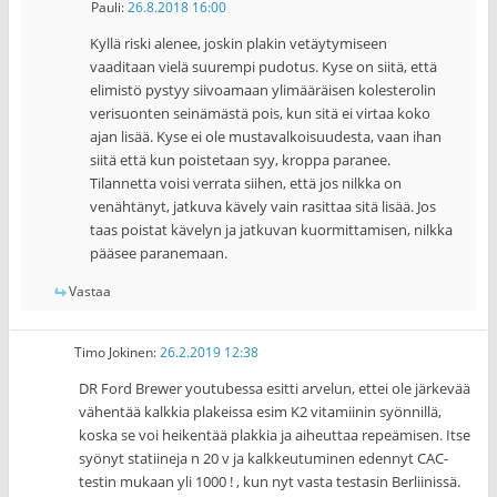
Pauli
:
26.8.2018 16:00
Kyllä riski alenee, joskin plakin vetäytymiseen
vaaditaan vielä suurempi pudotus. Kyse on siitä, että
elimistö pystyy siivoamaan ylimääräisen kolesterolin
verisuonten seinämästä pois, kun sitä ei virtaa koko
ajan lisää. Kyse ei ole mustavalkoisuudesta, vaan ihan
siitä että kun poistetaan syy, kroppa paranee.
Tilannetta voisi verrata siihen, että jos nilkka on
venähtänyt, jatkuva kävely vain rasittaa sitä lisää. Jos
taas poistat kävelyn ja jatkuvan kuormittamisen, nilkka
pääsee paranemaan.
Vastaa
Timo Jokinen
:
26.2.2019 12:38
DR Ford Brewer youtubessa esitti arvelun, ettei ole järkevää
vähentää kalkkia plakeissa esim K2 vitamiinin syönnillä,
koska se voi heikentää plakkia ja aiheuttaa repeämisen. Itse
syönyt statiineja n 20 v ja kalkkeutuminen edennyt CAC-
testin mukaan yli 1000 ! , kun nyt vasta testasin Berliinissä.