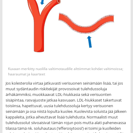
Kuvaan merkitty nuolilla valtimotaudille alttiimmat kohdat valtimoissa;
haaraumat ja kaarteet
Jos kolesterolia virtaa jatkuvasti verisuonen seinämään lisää, tai jos
muut sydäntaudin riskitekijät provosoivat tulehdussoluja
ärhäkämmiksi, muokkaavat LDL-hiukkasia sekä verisuonten
sisäpintaa, rasvajuoste jatkaa kasvuaan. LDL-hiukkaset takertuvat
toisiinsa, hapettuvat, uusia tulehdussoluja kertyy verisuonen
seinämään ja osa niistä lopulta kuolee. Kuolevista soluista jää jälkeen
kappaleita, jotka aiheuttavat lisää tulehdusta. Normaalisti muut
tulehdussolut siivoaisivat tämän rojun pois mutta alati pahenevassa
tilassa tämä nk. soluhautaus (‘efferosytoosi’) ei toimi ja kuolleiden