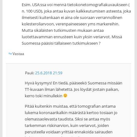
Esim. USA:ssa voi mennä tietokonetomografiakuvaukseen (
n. 100 USD), joka antaa kuvan kalkkeutumisen asteesta, joka
ilmeisesti kuitenkaan ei aina ole suoraan verrannollinen
kolesteroliarvoon, verenpaineeseen yms markereihin.
Mutta sikäläisten tutkimusten mukaan antaa
luotettavamman ennusteen kuin yksin veriarvot. Missä
Suomessa pääsisi tällaiseen tutkimukseen ?
Vastaa
Pauli
:
25.6.2018 21:59
Hyvä kysymys! En tiedä, pääseekö Suomessa missään
TT-kuvaan ilman lähetettä. Jos löydät jostain paikan,
kerro toki minullekin
Pitää kuitenkin muistaa, että tomografian antama
lukema koronaarikalkin määrästä kertoo tosiaan jo
olemassaolevasta taudista. Siksi se antaa myös
tarkemman riskinarvion, kuin veriarvot, joiden
perusteella voidaan yrittää ennakoida sairauden