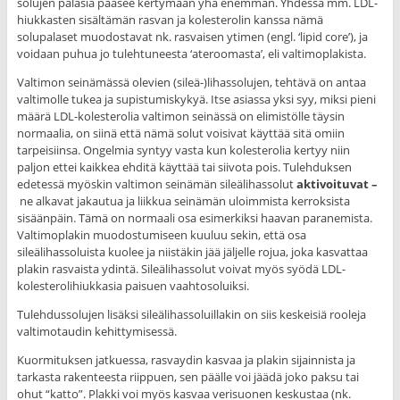
solujen palasia pääsee kertymään yhä enemmän. Yhdessä mm. LDL-
hiukkasten sisältämän rasvan ja kolesterolin kanssa nämä
solupalaset muodostavat nk. rasvaisen ytimen (engl. ‘lipid core’), ja
voidaan puhua jo tulehtuneesta ‘ateroomasta’, eli valtimoplakista.
Valtimon seinämässä olevien (sileä-)lihassolujen, tehtävä on antaa
valtimolle tukea ja supistumiskykyä. Itse asiassa yksi syy, miksi pieni
määrä LDL-kolesterolia valtimon seinässä on elimistölle täysin
normaalia, on siinä että nämä solut voisivat käyttää sitä omiin
tarpeisiinsa. Ongelmia syntyy vasta kun kolesterolia kertyy niin
paljon ettei kaikkea ehditä käyttää tai siivota pois. Tulehduksen
edetessä myöskin valtimon seinämän sileälihassolut
aktivoituvat –
ne alkavat jakautua ja liikkua seinämän uloimmista kerroksista
sisäänpäin. Tämä on normaali osa esimerkiksi haavan paranemista.
Valtimoplakin muodostumiseen kuuluu sekin, että osa
sileälihassoluista kuolee ja niistäkin jää jäljelle rojua, joka kasvattaa
plakin rasvaista ydintä. Sileälihassolut voivat myös syödä LDL-
kolesterolihiukkasia paisuen vaahtosoluiksi.
Tulehdussolujen lisäksi sileälihassoluillakin on siis keskeisiä rooleja
valtimotaudin kehittymisessä.
Kuormituksen jatkuessa, rasvaydin kasvaa ja plakin sijainnista ja
tarkasta rakenteesta riippuen, sen päälle voi jäädä joko paksu tai
ohut “katto”. Plakki voi myös kasvaa verisuonen keskustaa (nk.