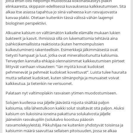
Jotta ensin olisi helpompi muodostaa kokonaiskäsitys plakin
elinkaaresta, skippasin edellisessä kuvauksessa kalkkeutumisen. Sitä
alkaa itse asiassa tapahtua jo siinä vaiheessa kun rasvajuovasta
kasvaa plakki. Otetaan kuitenkin tässä välissä vähän laajempi
biologinen perspektiivi.
Alkuaine kalsium on välttämätön kaikelle elämälle mukaan lukien
bakteerit ja kasvit. Ihmisissä sillä on lukemattomia tehtäviä aina
(sähkö)kemiallisista reaktioista (kuten hermoimpulssien
kulkeutuminen) rakenteellisiin. Esimerkkejä jälkimmäisestä ovat
tietysti hampaat ja luut, jotka ovat mineralisoitunutta kalsiumia.
Terveyden kannalta ehkäpä olennaisimmat kalkkeutumisen piirteet
liittyvät vanhaan viisauteen: “Iän myötä kovat kudokset
pehmenevät ja pehmeät kudokset kovettuvat”. Luista tulee hauraita
mutta sellaiset kudokset, kuten silmänpohja ja munuaiset voivat
kalkkeutua. Ja tietenkin ne verisuonet.
Palataan nyt valtimoplakin rasvaisen ytimen muodostumiseen.
Solujen kuollessa osa jäljelle jäävästä rojusta sisältää paljon
kalsiumia, sillä lähestulkoon kaikki solut sisältävät sitä paljon. Aluksi
kalsium on liukoisina ioneina pakattuna solukalvosta jäljelle
jääneisiin rasvakupliin (solukalvo koostuu pääosin
rasvamolekyyleistä). Pikkuhiljaa ne kuitenkin yhdistyvät toisiinsa ja
kalsiumin määrä saavuttaa sellaisen pitoisuuden, jossa se alkaa