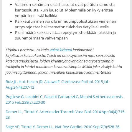
Valtimon seinämän sileälihassolut ovat peräisin samoista
kantasoluista, kuin luusolut. Molemmilla on kyky erittää
ympärilleen lisää kalkkia
Kalkkeutuminen voi olla immuunipuolustuksen viimeinen
yritys rajoittaa hallitsematon tulehdus tietylle alueelle
Pieni määrä kalkkia viittaa repeytymisherkkään plakkiin ja
suurempi määrä vahvempaan
Kirjoitus perustuu osittain
väitöskirjaani
laatimastani
kirjallisuuskatsauksesta. Teksti on oma synteesini mm. seuraavista
katsausartikkeleista, joiden kirjoittajat ovat alansa arvostetuimpia
tutkijoita ja lehdet maailman kovatasoisimpia. Mikäli joku yksityiskohta
jää mietityttämään, jatkan mielelläni keskustelua kommenteissa!
Ruiz JL, Hutcheson JD, Aikawa E. Cardiovasc Pathol. 2015 Jul-
Aug;24(4):207-12
Pugliese G, Iacobini C, Blasetti Fantauzzi C, Menini S.Atherosclerosis.
2015 Feb;238(2):220-30
Demer LL, Tintut Y. Arterioscler Thromb Vasc Biol. 2014 Apr;34(4):715-
23
Sage AP, Tintut Y, Demer LL. Nat Rev Cardiol. 2010 Sep;7(9):528-36.