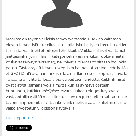
Maailma on täynnä erilaisia terveysväittämiä. Ruokien väitetään
olevan terveellisiä, “kemikaalien” haitallisia, tiettyjen treeniliikkeiden
turhia tai vaihtoehtohoitojen tehokkaita. Vaikka erilaiset väittämät
jaettaisiinkin jonkinlaisiin kategorioihin (esimerkiksi, ruoka-aineita
koskevat terveysväittämät), ne voivat silti erota toisistaan hyvinkin
paljon. Tästä syystä terveen skeptisen kannan ottaminen edellyttää,
että väittämiä osataan tarkastella aina tilanteeseen sopivalla tavalla.
Toisaalta on yhtä tärkeää arvioida väitteen lähdettä. Kaikki ihmiset
ovat tietysti samanarvoisia mutta kun asiayhteys otetaan
huomioon, kaikkien
mielipiteet
eivät suinkaan ole. Jos käytävällä
vastaantulija esittää mielipiteen, siihen on perusteltua suhtautua eri
tavoin riippuen siitä liikutaanko vankimielisairaalan suljetun osaston
vaiko arvostetun yliopiston käytävällä.
Lue loppuun
→