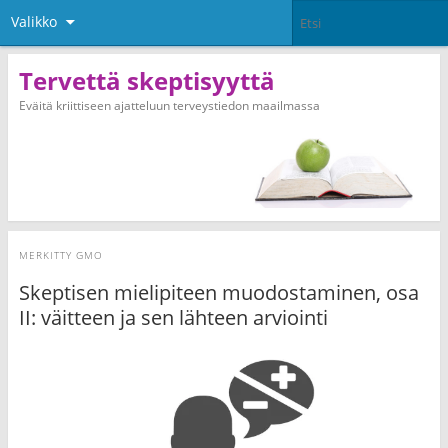
Valikko
Tervettä skeptisyyttä
Eväitä kriittiseen ajatteluun terveystiedon maailmassa
MERKITTY
GMO
Skeptisen mielipiteen muodostaminen, osa
II: väitteen ja sen lähteen arviointi