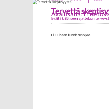
Tervettä skeptisy
Avainsana:
Freetoxa
Eväitä kriittiseen ajatteluun tervey
Huuhaan tunnistusopas