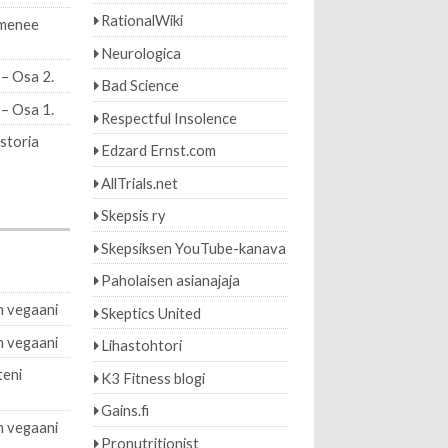
RationalWiki
imenee
Neurologica
 – Osa 2.
Bad Science
 – Osa 1.
Respectful Insolence
istoria
Edzard Ernst.com
AllTrials.net
Skepsis ry
Skepsiksen YouTube-kanava
Paholaisen asianajaja
 vegaani
Skeptics United
 vegaani
Lihastohtori
teni
K3 Fitness blogi
Gains.fi
 vegaani
Pronutritionist