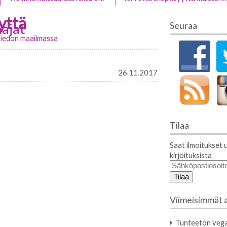
yttä
ajat
Seuraa
stiedon maailmassa
26.11.2017
Tilaa
Saat ilmoitukset 
kirjoituksista
Sähköpostiosoit
Viimeisimmät a
Tunteeton vega