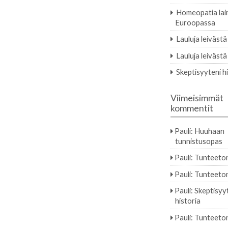
Homeopatia la
Euroopassa
Lauluja leivästä
Lauluja leivästä
Skeptisyyteni h
Viimeisimmät
kommentit
Pauli
:
Huuhaan
tunnistusopas
Pauli
:
Tunteeton
Pauli
:
Tunteeton
Pauli
:
Skeptisyy
historia
Pauli
:
Tunteeton