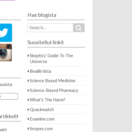
Hae blogista
Search
Search
for:
Suositellut linkit
Skeptics' Guide To The
Universe
Beallin lista
Science Based Medicine
uusista
Science-Based Pharmacy
e
What's The Harm?
Quackwatch
rtikkelit
Examine.com
Snopes.com
ani