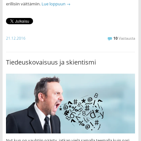
erillisiin väittämiin.
Lue loppuun
→
21.12.2016
10
Vastausta
Tiedeuskovaisuus ja skientismi
Nyt kun on vauhtiin päästy, jatkan vielä samalla teemalla kuin pari