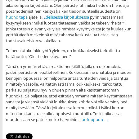
aikaisempaa kirjoitustani. Olen perustellut, miksi tiede on hienoa ja
postmodernistinen käsitys kaiken tiedon suhteellisuudesta on
huono tapa
ajatella.
Edellisessä kirjoituksessa
pyrin vastaamaan
kysymykseen “Miksi luottaa tieteeseen vaikka se tekee virheitä?”,
jonka totesin olevan yksi yleisimmistä kysymyksistä joita kuulee kun
yrittää viedä melkeinpä mitä tahansa keskustelua tieteellisen
todistusaineiston valokeilaan.
Toinen kutakuinkin yhtä yleinen, on loukkaukseksi tarkoitettu
hätähuuto: “Olet tiedeuskovainen!”
Tämä on ymmärrettävä reaktio henkilöltä, jolla on uskomuksia
joiden perusta on epätieteellinen. Kokiessaan ne uhatuksi ja muiden
keinojen loppuessa, on helpointa antaa tunteiden viedä ja taantua
nimittelyn tasolle. Valitettavasti tämä loukkaukseksi tarkoitettu
parkaisu paljastuu hyvin ohuen pinnan alta käsittämättömän
huonoksi. Se paljastaa, ettei esittäjä ymmärrä mitään käyttämästään
sanasta ja yleensä vieläpä loukkauksen kohde voi olla varsin ylpeä
nimityksestään. Tässä kirjoituksessa kerron, miksi. Lisäksi kerron
miten loukkaus tulee oikeaoppisesti muotoilla. Tosin, oikeassa
muodossaan se pätee melko harvoihin.
Lue loppuun
→