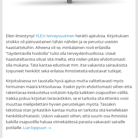
Eilen ilmestynyt
YLE:n terveysuutinen
herätti ajatuksia. Kirjoituksen
otsikko oli päinvastainen tähän nähden ja se perustui useisiin
haastatteluihin. Aiheena oli se, minkälainen rooli erilaisilla
“täydentävillä hoidoilla” tulisi olla terveydenhuollossa. Useat
haastateltavista olivat sitä mieltä, että niiden pitäisi ehdottomasti
olla mukana. Tätä kantaa edustivat mm. itse vakavista sairauksista
toipuneet henkilöt sekä erilaisia ihmistieteitä edustavat tutkijat.
Kirjoituksessa on taustalla hyvä ajatus mutta valitettavasti myös
hirmuinen määrä kritisoitavaa. Itsekin pyrin ehdottomasti siihen että
rakentavaa keskustelua voitaisiin käydä kaikkien osapuolten välillä.
Vaikka joskus kirjoitan terävästkikin, se ei tarkoita sitä ettenkö voisi
muuttaa mielipidettäni hyvien perustelujen myötä. Tässäkin
tekstissä otan jyrkästikin kantaa mutta en tarkoita sitä kenellekään
henkilökohtaisesti. Uskon vakaasti siihen, että suurin osa ihmisistä
kaikilla osapuolilla haluaa viimekädessä parasta vakavasti sairaille
potilaille.
Lue loppuun
→