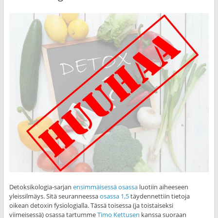
Detoksikologia-sarjan
ensimmäisessä osassa
luotiin aiheeseen
yleissilmäys. Sitä seuranneessa
osassa 1,5
täydennettiin tietoja
oikean detoxin fysiologialla. Tässä toisessa (ja toistaiseksi
viimeisessä) osassa tartumme
Timo Kettusen
kanssa suoraan