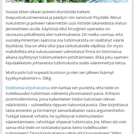
Vuosia sitten oikean polveni eturistiside katkesi
itsepuolustustreeneissä ja päädyin niin sanotusti Pöydälle. Minut
nukutettiin ja polveen rakennettiin uusi ristiside takareidestä otetun
jännesiirteen avulla. Käytössä ollut kirurginen operaatio on
seurausta pitkällisestä alan tutkimuksesta. On melko varmaa, että
vuosi(kymment)en saatossa osa tutkimuksista on sisältänyt vääriä
löydöksiä. Osa on ehkä ollut jopa tarkoituksella vilpillisiä. On myös
mahdollista että nukutusaineen valmistanut firma on historiansa
aikana syyllistynyt tutkimustiedon pimittämiseen. Ehkä joku saamiini
kipulääkkeisiin johtaneista tutkimuksista sisälsi väärennettyä tietoa.
Mutta polvi tuli nopeasti kuntoon ja olen sen jälkeen lisännyt
kyykkymaksimiini n. 50kg.
Edellisessä kirjoituksessa
otin kantaa sen puolesta, että tiede on
todellisuuden tutkimisen välineistä ylivoimaisesti paras. Kritisoin
postmodernismia, jossa kaikenlaisen tiedon katsotaan olevan
relativistista – suhteellista riippuen katsontatavasta. Olen kirjoittanut
tästä ennenkin ja törmännyt samankaltaisiin vasta-argumentteihin.
Tutkijat tekevät virheitä, he syyllistyvät tutkimustiedon
väärentämiseen, rahoittajat ohjaavat tutkimusta, jne. Miten siis voin
sanoa että tiede on toistaiseksi paras keino todellisuuden
tutkimiseen? Tässä kirjoituksessa väitän että kysymykseen “Miksi