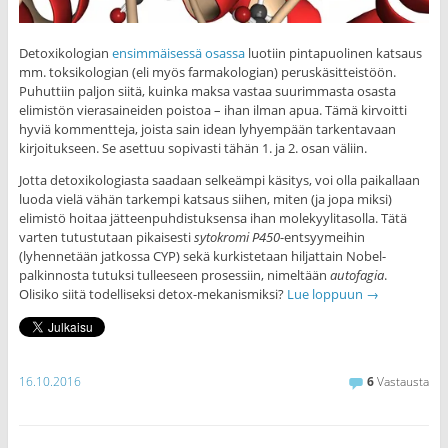
Detoxikologian
ensimmäisessä osassa
luotiin pintapuolinen katsaus
mm. toksikologian (eli myös farmakologian) peruskäsitteistöön.
Puhuttiin paljon siitä, kuinka maksa vastaa suurimmasta osasta
elimistön vierasaineiden poistoa – ihan ilman apua. Tämä kirvoitti
hyviä kommentteja, joista sain idean lyhyempään tarkentavaan
kirjoitukseen. Se asettuu sopivasti tähän 1. ja 2. osan väliin.
Jotta detoxikologiasta saadaan selkeämpi käsitys, voi olla paikallaan
luoda vielä vähän tarkempi katsaus siihen, miten (ja jopa miksi)
elimistö hoitaa jätteenpuhdistuksensa ihan molekyylitasolla. Tätä
varten tutustutaan pikaisesti
sytokromi P450
-entsyymeihin
(lyhennetään jatkossa CYP) sekä kurkistetaan hiljattain Nobel-
palkinnosta tutuksi tulleeseen prosessiin, nimeltään
autofagia
.
Olisiko siitä todelliseksi detox-mekanismiksi?
Lue loppuun
→
16.10.2016
6
Vastausta