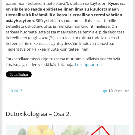
paremman (tieteinen? tieteistävä?), otetaan se käyttöön.
Kyseessä
on siis keino saada epätieteellinen ilmaisu kuulostamaan
tieteelliseltä lisäämällä oikeasti tieteellinen termi väärään
asiayhteyteen
. Sillä yritetään saada mm. erilaisille väittämille
tieteellistä uskottavuutta. Esimerkiksi markinointimielessä. On
tärkeää huomata, että tässä määriteltävää termiä ei pidä sekoittaa
tieteelliseen (engl.
scientific
), joka taas tarkoittaa todella oikeasti
tieteen piiriin oikeassa asiayhteydessään kuuluvaa sanastoa.
Tiedehtävä on kaikkea muuta kuin tieteellinen.
Tarkastellaan tässä kirjoituksessa muutamia tällaisia tiedehtäviä
ilmaisuja ja niiden yleisiä käyttötapoja.
Lue loppuun
→
1.10.2017
10
Vastausta
Detoxikologiaa – Osa 2.