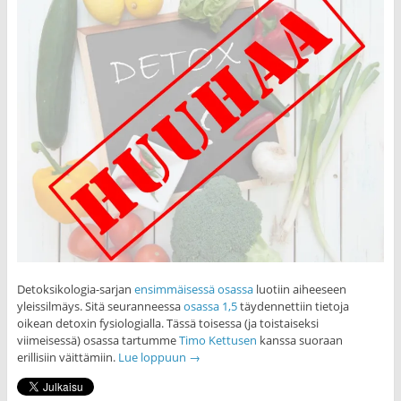
Detoksikologia-sarjan
ensimmäisessä osassa
luotiin aiheeseen
yleissilmäys. Sitä seuranneessa
osassa 1,5
täydennettiin tietoja
oikean detoxin fysiologialla. Tässä toisessa (ja toistaiseksi
viimeisessä) osassa tartumme
Timo Kettusen
kanssa suoraan
erillisiin väittämiin.
Lue loppuun
→