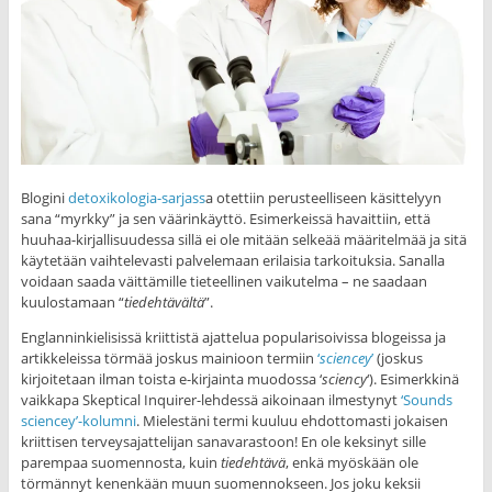
Blogini
detoxikologia-sarjass
a otettiin perusteelliseen käsittelyyn
sana “myrkky” ja sen väärinkäyttö. Esimerkeissä havaittiin, että
huuhaa-kirjallisuudessa sillä ei ole mitään selkeää määritelmää ja sitä
käytetään vaihtelevasti palvelemaan erilaisia tarkoituksia. Sanalla
voidaan saada väittämille tieteellinen vaikutelma – ne saadaan
kuulostamaan “
tiedehtävältä
”.
Englanninkielisissä kriittistä ajattelua popularisoivissa blogeissa ja
artikkeleissa törmää joskus mainioon termiin
‘
sciencey
’
(joskus
kirjoitetaan ilman toista e-kirjainta muodossa ‘
sciency
‘)
. Esimerkkinä
vaikkapa Skeptical Inquirer-lehdessä aikoinaan ilmestynyt
‘Sounds
sciencey’-kolumni
. Mielestäni termi kuuluu ehdottomasti jokaisen
kriittisen terveysajattelijan sanavarastoon! En ole keksinyt sille
parempaa suomennosta, kuin
tiedehtävä
, enkä myöskään ole
törmännyt kenenkään muun suomennokseen. Jos joku keksii