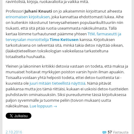
ravintolisiä, kirjoja, ruokavalioita ja vaikka mitä.
Professori
Juhani Knuuti
on jo aikaisemmin kirjoittanut aiheesta
erinomaisen kirjoituksen
, joka kannattaa ehdottomasti lukea. Aihe
on kuitenkin iskostunut terveysaiheiseen populaarikulttuuriin niin
tiukasti, että sitä pitää ruotia useammasta näkökulmasta. Tällä
kertaa löimme turhautuneet päämme yhteen
TtM, farmaseutti ja
terveysalan moniottelija
Timo Kettusen
kanssa. Kirjoituksen
tarkoituksena on selventää sitä, minkä takia detox näyttää oikean,
(lääke)tieteellisen toksikologian valokeilassa tarkasteltuna
totaaliselta huuhaalta.
Yleinen ja lakoninen kritiikki detoxia vastaan on todeta, että maksa ja
munuaiset hoitavat myrkkyjen poiston varsin hyvin ilman apuakin.
Toisaalta voidaan yhtä helposti todeta, ettei detox-tuotteista tai -
kuureista ole
juuri mitään
tieteellistä näyttöä
. Nämä pitävät
paikkansa mutta jos tämä riittäisi, kukaan ei uskoisi detox-tuotteiden
puhdistaviin ominaisuuksiin. Siksi pureudumme tässä kirjoituksessa
paljon syvemmälle ja tuomme peliin (toivon mukaan) uutta
näkökulmaa.
Lue loppuun
→
2.10.2016
57
Vastausta