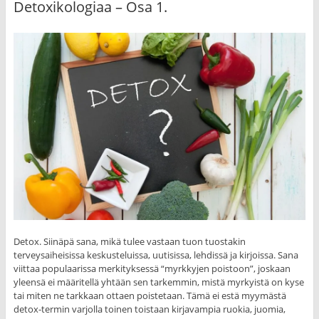
Detoxikologiaa – Osa 1.
Detox. Siinäpä sana, mikä tulee vastaan tuon tuostakin
terveysaiheisissa keskusteluissa, uutisissa, lehdissä ja kirjoissa. Sana
viittaa populaarissa merkityksessä “myrkkyjen poistoon”, joskaan
yleensä ei määritellä yhtään sen tarkemmin, mistä myrkyistä on kyse
tai miten ne tarkkaan ottaen poistetaan. Tämä ei estä myymästä
detox-termin varjolla toinen toistaan kirjavampia ruokia, juomia,